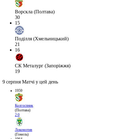
Ворскла (Полтава)
30
15
Поділля (Хмельницький)
21
16
СК Металург (Запоріжжя)
19
9 серпня
Матчі у цей день
1959
Колгоспник
(Полтава)
2:0
Локомотив
(Гомель)