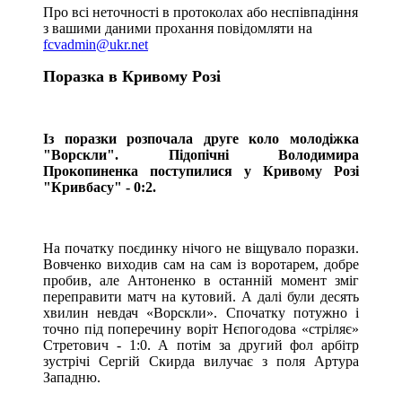
Про всі неточності в протоколах або неспівпадіння
з вашими даними прохання повідомляти на
fcvadmin@ukr.net
Поразка в Кривому Розі
Із поразки розпочала друге коло молодіжка
"Ворскли". Підопічні Володимира
Прокопиненка поступилися у Кривому Розі
"Кривбасу" - 0:2.
На початку поєдинку нічого не віщувало поразки.
Вовченко виходив сам на сам із воротарем, добре
пробив, але Антоненко в останній момент зміг
переправити матч на кутовий. А далі були десять
хвилин невдач «Ворскли». Спочатку потужно і
точно під поперечину воріт Нєпогодова «стріляє»
Стретович - 1:0. А потім за другий фол арбітр
зустрічі Сергій Скирда вилучає з поля Артура
Западню.