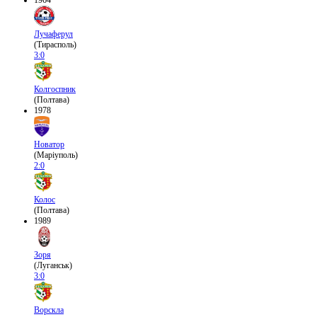
1964
Лучаферул
(Тирасполь)
3:0
Колгоспник
(Полтава)
1978
Новатор
(Маріуполь)
2:0
Колос
(Полтава)
1989
Зоря
(Луганськ)
3:0
Ворскла