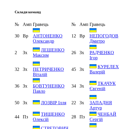
Склади команд
№
Амп
Гравець
№
Амп
Гравець
30
Вр
12
Вр
АНТОНЕНКО
НЕПОГОДОВ
Олександр
Дмитро
ЛЕЩЕНКО
2
Зх
26
Зх
РАДЧЕНКО
Максим
Ігор
КУРЕЛЕХ
32
Зх
45
Зх
ПЕТРИЧЕНКО
Валерій
Віталій
ТКАЧУК
36
Зх
34
Зх
БОВТУНЕНКО
Євгеній
Павло
50
Зх
22
Зх
ЛОЗВІР Ілля
ЗАПАДНЯ
Артур
ТИЩЕНКО
ЧЕНБАЙ
44
Пз
28
Пз
Олексій
Сергій
СТРЕТОВИЧ