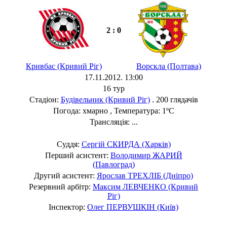
2 : 0
Кривбас (Кривий Ріг)
Ворскла (Полтава)
17.11.2012. 13:00
16 тур
Стадіон:
Будівельник (Кривий Ріг)
. 200 глядачів
Погода: хмарно , Температура: 1ºC
Трансляція: ...
Суддя:
Сергій СКИРДА (Харків)
Перший асистент:
Володимир ЖАРИЙ
(Павлоград)
Другий асистент:
Ярослав ТРЕХЛІБ (Дніпро)
Резервний арбітр:
Максим ЛЕВЧЕНКО (Кривий
Ріг)
Інспектор:
Олег ПЕРВУШКІН (Київ)