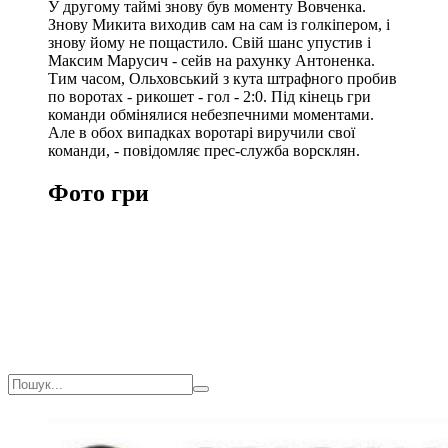
У другому таймі знову був моменту Вовченка.
Знову Микита виходив сам на сам із голкіпером, і
знову йому не пощастило. Свій шанс упустив і
Максим Марусич - сейв на рахунку Антоненка.
Тим часом, Ольховський з кута штрафного пробив
по воротах - рикошет - гол - 2:0. Під кінець гри
команди обмінялися небезпечними моментами.
Але в обох випадках воротарі виручили свої
команди, - повідомляє прес-служба ворсклян.
Фото гри