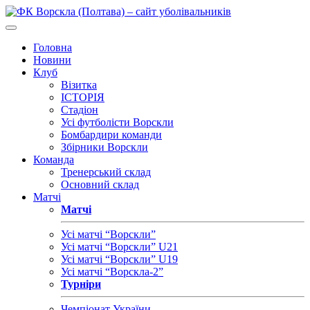
Головна
Новини
Клуб
Візитка
ІСТОРІЯ
Стадіон
Усі футболісти Ворскли
Бомбардири команди
Збірники Ворскли
Команда
Тренерський склад
Основний склад
Матчі
Матчі
Усі матчі “Ворскли”
Усі матчі “Ворскли” U21
Усі матчі “Ворскли” U19
Усі матчі “Ворскла-2”
Турніри
Чемпіонат України