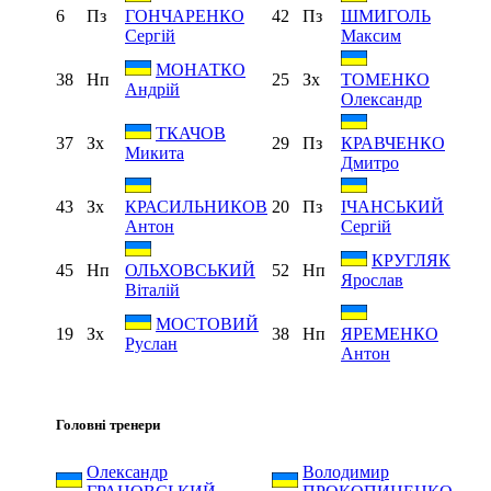
6
Пз
42
Пз
ГОНЧАРЕНКО
ШМИГОЛЬ
Сергій
Максим
МОНАТКО
38
Нп
25
Зх
ТОМЕНКО
Андрій
Олександр
ТКАЧОВ
37
Зх
29
Пз
КРАВЧЕНКО
Микита
Дмитро
43
Зх
20
Пз
КРАСИЛЬНИКОВ
ІЧАНСЬКИЙ
Антон
Сергій
КРУГЛЯК
45
Нп
52
Нп
ОЛЬХОВСЬКИЙ
Ярослав
Віталій
МОСТОВИЙ
19
Зх
38
Нп
ЯРЕМЕНКО
Руслан
Антон
Головні тренери
Олександр
Володимир