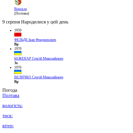
Ворскла
(Полтава)
9 серпня
Народилися у цей день
1959
ФЕЛЬДЕ Іван Фридрихович
Вр
1970
БЕЖЕНАР Сергій Миколайович
Зх
1976
ВЕЛИЧКО Сергій Миколайович
Вр
Погода
Полтава
вологість:
тиск:
вітер: