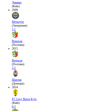
Динамо
(Київ)
2009
Металург
(Запоріжжя)
1:1
Ворскла
(Полтава)
2015
Ворскла
(Полтава)
2:2
Шахтар
(Донецьк)
2024
FC Levy Bereg Kyiv
(Київ)
0:3