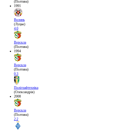
(Полтава)
1991
Волинь
(Луцьк)
4:0
Ворскла
(Полтава)
1994
Ворскла
(Полтава)
0:3
Поліграфтехніка
(Олександрія)
2008
Ворскла
(Полтава)
2:2