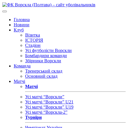
Головна
Новини
Клуб
Візитка
ІСТОРІЯ
Стадіон
Усі футболісти Ворскли
Бомбардири команди
Збірники Ворскли
Команда
Тренерський склад
Основний склад
Матчі
Матчі
Усі матчі “Ворскли”
Усі матчі “Ворскли” U21
Усі матчі “Ворскли” U19
Усі матчі “Ворскла-2”
Турніри
Чемпіонат України