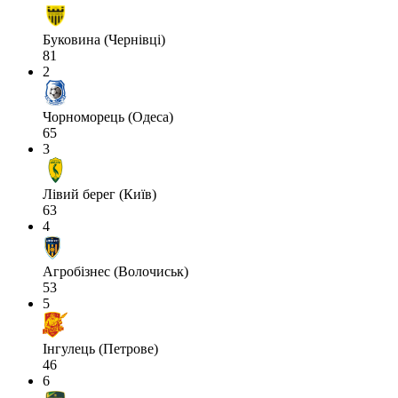
Буковина (Чернівці)
81
2
Чорноморець (Одеса)
65
3
Лівий берег (Київ)
63
4
Агробізнес (Волочиськ)
53
5
Інгулець (Петрове)
46
6