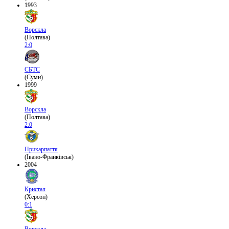
1993
Ворскла
(Полтава)
2:0
СБТС
(Суми)
1999
Ворскла
(Полтава)
2:0
Прикарпаття
(Івано-Франківськ)
2004
Кристал
(Херсон)
0:1
Ворскла