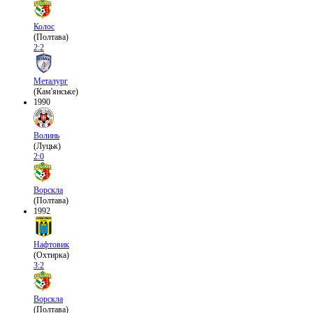
Колос
(Полтава)
2:2
Металург
(Кам'янське)
1990
Волинь
(Луцьк)
2:0
Ворскла
(Полтава)
1992
Нафтовик
(Охтирка)
3:2
Ворскла
(Полтава)