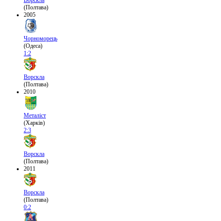
(Полтава)
2005
Чорноморець
(Одеса)
1:2
Ворскла
(Полтава)
2010
Металіст
(Харків)
2:3
Ворскла
(Полтава)
2011
Ворскла
(Полтава)
0:2