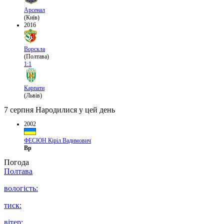
Арсенал
(Київ)
2016
Ворскла
(Полтава)
1:1
Карпати
(Львів)
7 серпня
Народилися у цей день
2002
ФЕСЮН Кіріл Вадимович
Вр
Погода
Полтава
вологість:
тиск:
вітер: