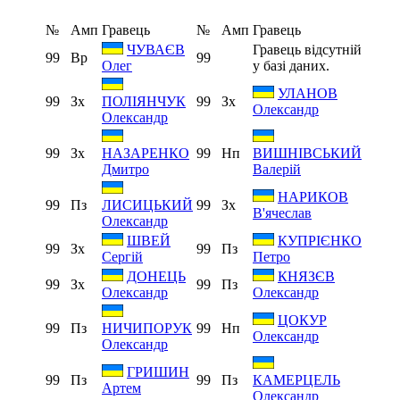
№
Амп
Гравець
№
Амп
Гравець
Гравець відсутній
ЧУВАЄВ
99
Вр
99
у базі даних.
Олег
УЛАНОВ
99
Зх
99
Зх
ПОЛІЯНЧУК
Олександр
Олександр
99
Зх
99
Нп
НАЗАРЕНКО
ВИШНІВСЬКИЙ
Дмитро
Валерій
НАРИКОВ
99
Пз
99
Зх
ЛИСИЦЬКИЙ
В'ячеслав
Олександр
ШВЕЙ
КУПРІЄНКО
99
Зх
99
Пз
Сергій
Петро
ДОНЕЦЬ
КНЯЗЄВ
99
Зх
99
Пз
Олександр
Олександр
ЦОКУР
99
Пз
99
Нп
НИЧИПОРУК
Олександр
Олександр
ГРИШИН
99
Пз
99
Пз
КАМЕРЦЕЛЬ
Артем
Олександр