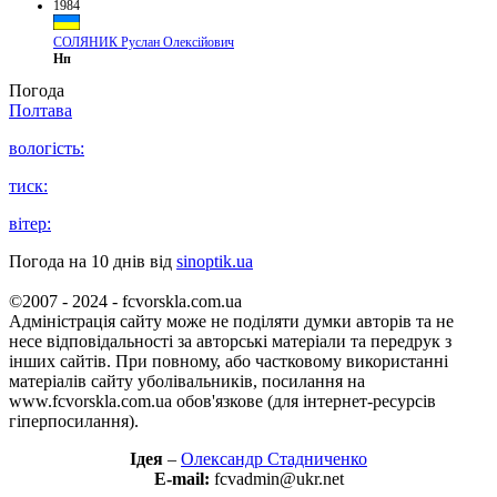
1984
СОЛЯНИК Руслан Олексійович
Нп
Погода
Полтава
вологість:
тиск:
вітер:
Погода на 10 днів від
sinoptik.ua
©2007 - 2024 - fcvorskla.com.ua
Адміністрація сайту може не поділяти думки авторів та не
несе відповідальності за авторські матеріали та передрук з
інших сайтів. При повному, або частковому використанні
матеріалів сайту уболівальників, посилання на
www.fcvorskla.com.ua обов'язкове (для інтернет-ресурсів
гіперпосилання).
Ідея
–
Олександр Стадниченко
E-mail:
fcvadmin@ukr.net