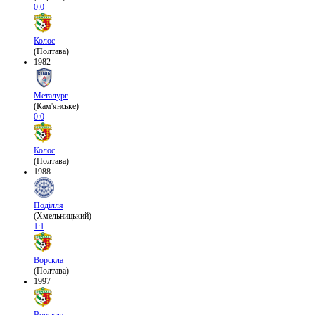
0:0
Колос
(Полтава)
1982
Металург
(Кам'янське)
0:0
Колос
(Полтава)
1988
Поділля
(Хмельницький)
1:1
Ворскла
(Полтава)
1997