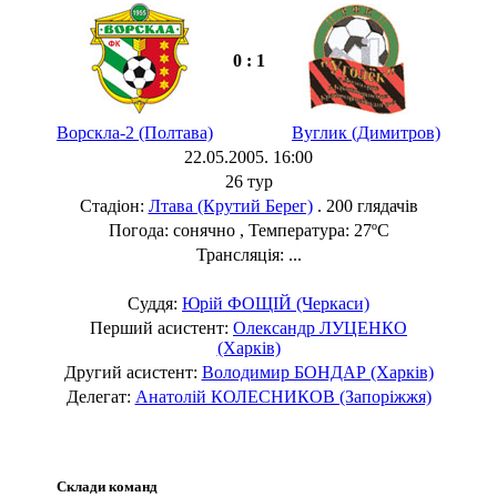
0 : 1
Ворскла-2 (Полтава)
Вуглик (Димитров)
22.05.2005. 16:00
26 тур
Стадіон:
Лтава (Крутий Берег)
. 200 глядачів
Погода: сонячно , Температура: 27ºC
Трансляція: ...
Суддя:
Юрій ФОЩІЙ (Черкаси)
Перший асистент:
Олександр ЛУЦЕНКО
(Харків)
Другий асистент:
Володимир БОНДАР (Харків)
Делегат:
Анатолій КОЛЕСНИКОВ (Запоріжжя)
Склади команд