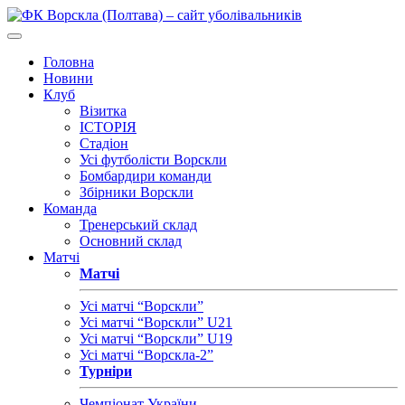
Головна
Новини
Клуб
Візитка
ІСТОРІЯ
Стадіон
Усі футболісти Ворскли
Бомбардири команди
Збірники Ворскли
Команда
Тренерський склад
Основний склад
Матчі
Матчі
Усі матчі “Ворскли”
Усі матчі “Ворскли” U21
Усі матчі “Ворскли” U19
Усі матчі “Ворскла-2”
Турніри
Чемпіонат України