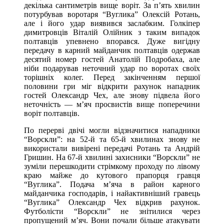
декілька сантиметрів вище воріт. За п’ять хвилин
потурбував воротаря “Вуглика” Олексій Ротань,
але і його удар виявився заслабким. Голкіпер
димитровців Віталій Олійник з таким випадок
полтавців упевнено впорався. Дуже вигідну
передачу в карний майданчик полтавців одержав
десятий номер гостей Анатолій Подробаха, але
ніби подарував неточний удар по воротах своїх
торішніх колег. Перед закінченням першої
половини гри міг відкрити рахунок нападник
гостей Олександр Чех, але знову підвела його
неточність — м’яч просвистів вище поперечини
воріт полтавців.
По перерві двічі могли відзначитися нападники
“Ворскли”: на 52-й та 65-й хвилинах знову не
використали вивірені передачі Ротань та Андрій
Гришин. На 67-й хвилині захисники “Ворскли” не
зуміли перешкодити стрімкому проходу по лівому
краю майже до кутового прапорця гравця
“Вуглика”. Подача м’яча в район карного
майданчика господарів, і найактивніший гравець
“Вуглика” Олександр Чех відкрив рахунок.
Футболісти “Ворскли” не знітилися через
пропущений м’яч. Вони почали більше атакувати