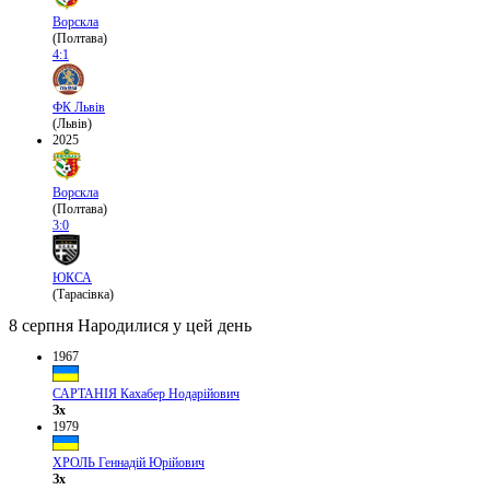
Ворскла
(Полтава)
4:1
ФК Львів
(Львів)
2025
Ворскла
(Полтава)
3:0
ЮКСА
(Тарасівка)
8 серпня
Народилися у цей день
1967
САРТАНІЯ Кахабер Нодарійович
Зх
1979
ХРОЛЬ Геннадій Юрійович
Зх