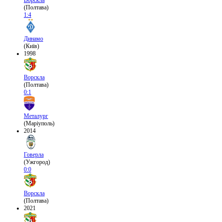
Ворскла
(Полтава)
1:4
Динамо
(Київ)
1998
Ворскла
(Полтава)
0:1
Металург
(Маріуполь)
2014
Говерла
(Ужгород)
0:0
Ворскла
(Полтава)
2021