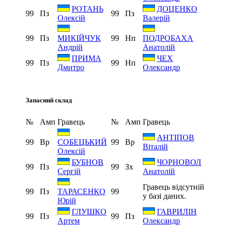
РОТАНЬ
ДОЦЕНКО
99
Пз
99
Пз
Олексій
Валерій
99
Пз
99
Нп
МИКІЙЧУК
ПОДРОБАХА
Андрій
Анатолій
ПРИМА
ЧЕХ
99
Пз
99
Нп
Дмитро
Олександр
Запасний склад
№
Амп
Гравець
№
Амп
Гравець
АНТІПОВ
99
Вр
99
Вр
СОБЕЦЬКИЙ
Віталій
Олексій
БУБНОВ
ЧОРНОВОЛ
99
Пз
99
Зх
Сергій
Анатолій
Гравець відсутній
99
Пз
99
ТАРАСЕНКО
у базі даних.
Юрій
ГЛУШКО
ГАВРИЛІН
99
Пз
99
Пз
Артем
Олександр