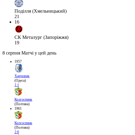
Поділля (Хмельницький)
21
16
СК Металург (Запоріжжя)
19
8 серпня
Матчі у цей день
1957
Харчовик
(Одеса)
1:1
Колгоспник
(Полтава)
1961
Колгоспник
(Полтава)
2:0