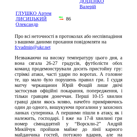
ДОЦЕНКО
Валерій
ГЛУШКО Артем
ЛИСИЦЬКИЙ
86
Олександр
Про всі неточності в протоколах або неспівпадіння
з вашими даними прохання повідомляти на
fcvadmin@ukr.net
Незважаючи на високу температуру цього дня, а
вона сягала 26-27 градусів, футболісти обох
команд продемонстрували досить пристойну гру:
стрімкі атаки, часті удари по воротах. А головне
те, що мало було порушень правил гри. І суддя
матчу черкащанин Юрій Фощій лише двічі
застосував офіційні покарання, попередження, і
тільки гравцям донеччан. Перші 10-15 хвилин
гравці діяли якось мляво, начебто приміряючись
один до одного, вишукуючи прогалини у захисних
ланках суперника. А першими пішли в атаку, як і
належить, господарі. І вже на 17-й хвилині гри
номер сімнадцятий у “Ворскли-2” Андрій
Микійчук пройшов майже до лінії карного
майданчика гостей, потужно вдарив, але на