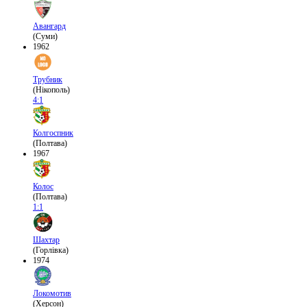
Авангард
(Суми)
1962
Трубник
(Нікополь)
4:1
Колгоспник
(Полтава)
1967
Колос
(Полтава)
1:1
Шахтар
(Горлівка)
1974
Локомотив
(Херсон)