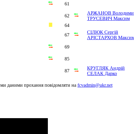
61
АРЖАНОВ Володими
62
ТРУСЕВИЧ Максим
64
СІЛЮК Сергій
67
АРІСТАРХОВ Макси
69
85
КРУГЛЯК Андрій
87
СЕЛАК Дарко
шими даними прохання повідомляти на
fcvadmin@ukr.net