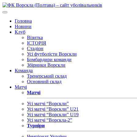
Головна
Новини
Клуб
Візитка
ІСТОРІЯ
Стадіон
Усі футболісти Ворскли
Бомбардири команди
Збірники Ворскли
Команда
Тренерський склад
Основний склад
Матчі
Матчі
Усі матчі “Ворскли”
Усі матчі “Ворскли” U21
Усі матчі “Ворскли” U19
Усі матчі “Ворскла-2”
Турніри
Чемпіонат України