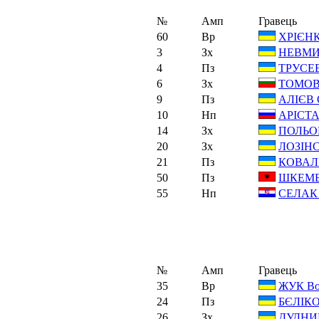
№
Амп
Гравець
60
Вр
ХРІЄНК
3
Зх
НЕВМИ
4
Пз
ТРУСЕ
6
Зх
ТОМОВС
9
Пз
АЛІЄВ 
10
Нп
АРІСТА
14
Зх
ПОЛЬО
20
Зх
ЛОЗІНС
21
Пз
КОВАЛ
50
Пз
ШКЕМБІ
55
Нп
СЕЛАК 
№
Амп
Гравець
35
Вр
ЖУК Во
24
Пз
БЄЛІКО
26
Зх
ДУДНИК