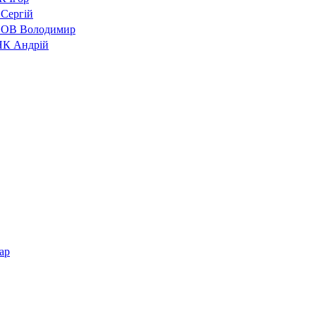
Сергій
ОВ Володимир
К Андрій
ар