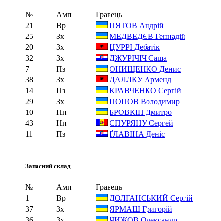
№
Амп
Гравець
21
Вр
ПЯТОВ Андрій
25
Зх
МЕДВЕДЄВ Геннадій
20
Зх
ЦУРРІ Дебатік
32
Зх
ДЖУРІЧІЧ Саша
7
Пз
ОНИЩЕНКО Денис
38
Зх
ДАЛЛКУ Арменд
14
Пз
КРАВЧЕНКО Сергій
29
Зх
ПОПОВ Володимир
10
Нп
БРОВКІН Дмитро
43
Нп
ЄПУРЯНУ Сергей
11
Пз
ҐЛАВІНА Деніс
Запасний склад
№
Амп
Гравець
1
Вр
ДОЛГАНСЬКИЙ Сергій
37
Зх
ЯРМАШ Григорій
36
Зх
ЧИЖОВ Олександр