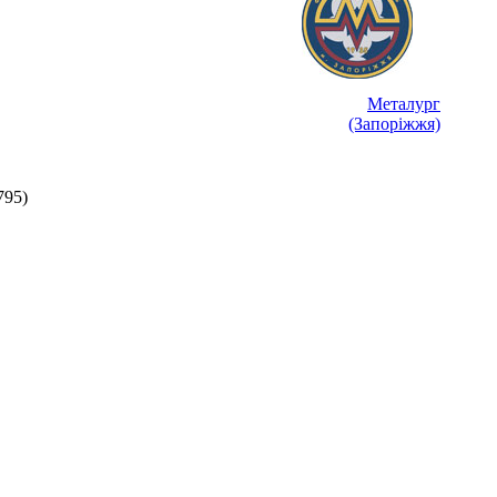
Металург
(Запоріжжя)
795)