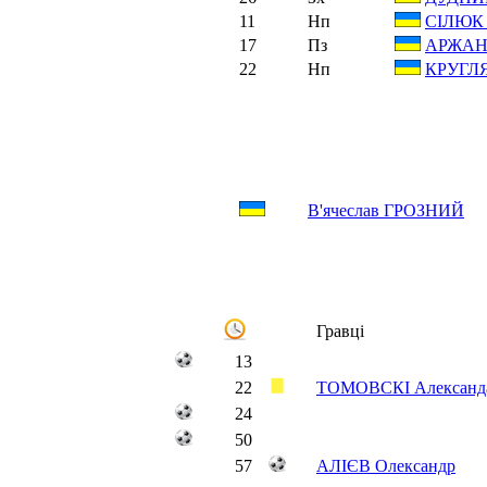
11
Нп
СІЛЮК 
17
Пз
АРЖАН
22
Нп
КРУГЛЯ
В'ячеслав ГРОЗНИЙ
Гравці
13
22
ТОМОВСКІ Александ
24
50
57
АЛІЄВ Олександр