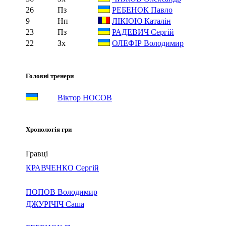
26
Пз
РЕБЕНОК Павло
9
Нп
ЛІКІОЮ Каталін
23
Пз
РАДЕВИЧ Сергій
22
Зх
ОЛЕФІР Володимир
Головні тренери
Віктор НОСОВ
Хронологія гри
Гравці
КРАВЧЕНКО Сергій
ПОПОВ Володимир
ДЖУРІЧІЧ Саша