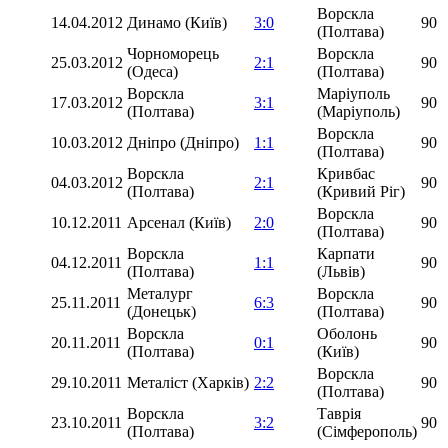
Ворскла
14.04.2012
Динамо (Київ)
3:0
90
(Полтава)
Чорноморець
Ворскла
25.03.2012
2:1
90
(Одеса)
(Полтава)
Ворскла
Маріуполь
17.03.2012
3:1
90
(Полтава)
(Маріуполь)
Ворскла
10.03.2012
Дніпро (Дніпро)
1:1
90
(Полтава)
Ворскла
Кривбас
04.03.2012
2:1
90
(Полтава)
(Кривий Ріг)
Ворскла
10.12.2011
Арсенал (Київ)
2:0
90
(Полтава)
Ворскла
Карпати
04.12.2011
1:1
90
(Полтава)
(Львів)
Металург
Ворскла
25.11.2011
6:3
90
(Донецьк)
(Полтава)
Ворскла
Оболонь
20.11.2011
0:1
90
(Полтава)
(Київ)
Ворскла
29.10.2011
Металіст (Харків)
2:2
90
(Полтава)
Ворскла
Таврія
23.10.2011
3:2
90
(Полтава)
(Сімферополь)