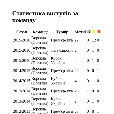
Статистика виступів за
команду
Сезон
Команда
Турнір
Матчі
Ворскла
2015/2016
Прем'єр-ліга
22
0
12
0
(Полтава)
Ворскла
2015/2016
Ліга Європи
2
0
1
0
(Полтава)
Ворскла
Кубок
2015/2016
5
0
1
0
(Полтава)
України
Ворскла
2014/2015
Прем'єр-ліга
22
0
6
1
(Полтава)
Ворскла
Кубок
2014/2015
4
0
1
0
(Полтава)
України
Ворскла
2013/2014
Прем'єр-ліга
28
1
8
0
(Полтава)
Ворскла
Кубок
2013/2014
2
0
1
0
(Полтава)
України
Ворскла
2012/2013
Прем'єр-ліга
28
0
8
1
(Полтава)