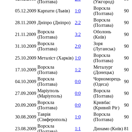
(Полтава)
(Ужгород)
Ворскла
05.12.2009
Карпати (Львів)
1:0
90
(Полтава)
Ворскла
28.11.2009
Дніпро (Дніпро)
2:2
90
(Полтава)
Ворскла
Оболонь
21.11.2009
3:2
90
(Полтава)
(Київ)
Ворскла
Зоря
31.10.2009
2:0
90
(Полтава)
(Луганськ)
Ворскла
25.10.2009
Металіст (Харків)
1:0
90
(Полтава)
Ворскла
Металург
17.10.2009
1:2
90
(Полтава)
(Донецьк)
Ворскла
Чорноморець
04.10.2009
0:0
90
(Полтава)
(Одеса)
Маріуполь
Ворскла
27.09.2009
0:0
90
(Маріуполь)
(Полтава)
Ворскла
Кривбас
20.09.2009
0:0
90
(Полтава)
(Кривий Ріг)
Таврія
Ворскла
30.08.2009
1:0
90
(Сімферополь)
(Полтава)
Ворскла
23.08.2009
1:1
Динамо (Київ)
81
(Полтава)