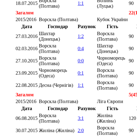
Ворскла
Волинь
18.07.2015
1:1
90
(Полтава)
(Луцьк)
Загалом
22(
2015/2016
Ворскла (Полтава)
Кубок України
Дата
Господар
Рахунок
Гість
Шахтар
Ворскла
27.03.2016
1:2
90
(Донецьк)
(Полтава)
Ворскла
Шахтар
02.03.2016
0:4
90
(Полтава)
(Донецьк)
Ворскла
Чорноморець
27.10.2015
0:0
90
(Полтава)
(Одеса)
Чорноморець
Ворскла
23.09.2015
0:1
90
(Одеса)
(Полтава)
Ворскла
22.08.2015
Десна (Чернігів)
1:1
90
(Полтава)
Загалом
5(4
2015/2016
Ворскла (Полтава)
Ліга Європи
Дата
Господар
Рахунок
Гість
Ворскла
Жиліна
06.08.2015
3:1
120
(Полтава)
(Жиліна)
Ворскла
30.07.2015
Жиліна (Жиліна)
2:0
90
(Полтава)