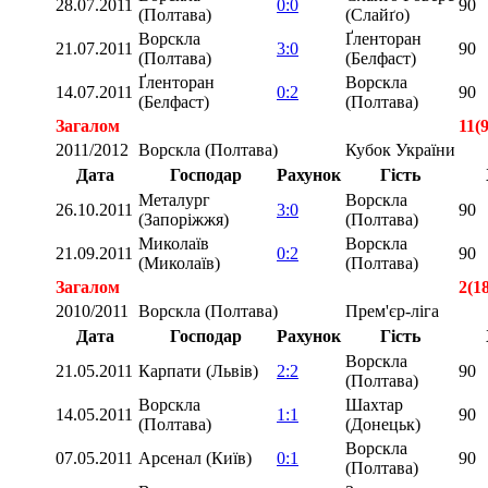
28.07.2011
0:0
90
(Полтава)
(Слайґо)
Ворскла
Ґленторан
21.07.2011
3:0
90
(Полтава)
(Белфаст)
Ґленторан
Ворскла
14.07.2011
0:2
90
(Белфаст)
(Полтава)
Загалом
11(
2011/2012
Ворскла (Полтава)
Кубок України
Дата
Господар
Рахунок
Гість
Металург
Ворскла
26.10.2011
3:0
90
(Запоріжжя)
(Полтава)
Миколаїв
Ворскла
21.09.2011
0:2
90
(Миколаїв)
(Полтава)
Загалом
2(1
2010/2011
Ворскла (Полтава)
Прем'єр-ліга
Дата
Господар
Рахунок
Гість
Ворскла
21.05.2011
Карпати (Львів)
2:2
90
(Полтава)
Ворскла
Шахтар
14.05.2011
1:1
90
(Полтава)
(Донецьк)
Ворскла
07.05.2011
Арсенал (Київ)
0:1
90
(Полтава)