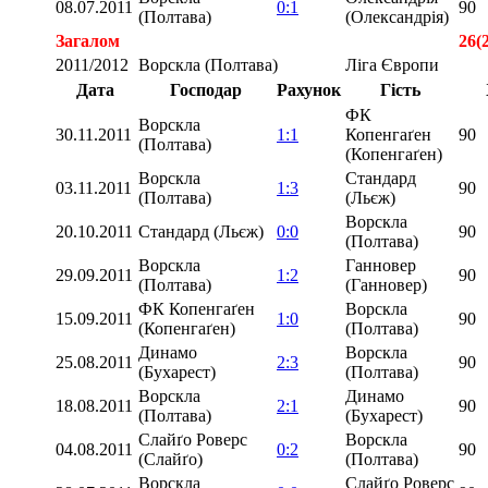
08.07.2011
0:1
90
(Полтава)
(Олександрія)
Загалом
26(
2011/2012
Ворскла (Полтава)
Ліга Європи
Дата
Господар
Рахунок
Гість
ФК
Ворскла
30.11.2011
1:1
Копенгаґен
90
(Полтава)
(Копенгаґен)
Ворскла
Стандард
03.11.2011
1:3
90
(Полтава)
(Льєж)
Ворскла
20.10.2011
Стандард (Льєж)
0:0
90
(Полтава)
Ворскла
Ганновер
29.09.2011
1:2
90
(Полтава)
(Ганновер)
ФК Копенгаґен
Ворскла
15.09.2011
1:0
90
(Копенгаґен)
(Полтава)
Динамо
Ворскла
25.08.2011
2:3
90
(Бухарест)
(Полтава)
Ворскла
Динамо
18.08.2011
2:1
90
(Полтава)
(Бухарест)
Слайґо Роверс
Ворскла
04.08.2011
0:2
90
(Слайґо)
(Полтава)
Ворскла
Слайґо Роверс