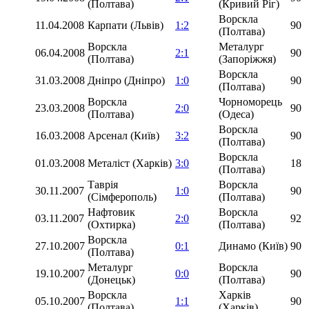
(Полтава)
(Кривий Ріг)
Ворскла
11.04.2008
Карпати (Львів)
1:2
90
(Полтава)
Ворскла
Металург
06.04.2008
2:1
90
(Полтава)
(Запоріжжя)
Ворскла
31.03.2008
Дніпро (Дніпро)
1:0
90
(Полтава)
Ворскла
Чорноморець
23.03.2008
2:0
90
(Полтава)
(Одеса)
Ворскла
16.03.2008
Арсенал (Київ)
3:2
90
(Полтава)
Ворскла
01.03.2008
Металіст (Харків)
3:0
18
(Полтава)
Таврія
Ворскла
30.11.2007
1:0
90
(Сімферополь)
(Полтава)
Нафтовик
Ворскла
03.11.2007
2:0
92
(Охтирка)
(Полтава)
Ворскла
27.10.2007
0:1
Динамо (Київ)
90
(Полтава)
Металург
Ворскла
19.10.2007
0:0
90
(Донецьк)
(Полтава)
Ворскла
Харків
05.10.2007
1:1
90
(Полтава)
(Харків)