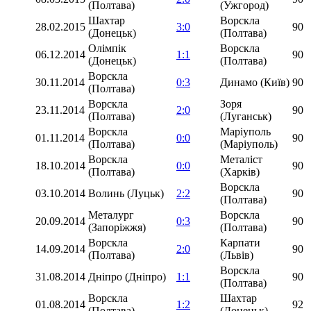
(Полтава)
(Ужгород)
Шахтар
Ворскла
28.02.2015
3:0
90
(Донецьк)
(Полтава)
Олімпік
Ворскла
06.12.2014
1:1
90
(Донецьк)
(Полтава)
Ворскла
30.11.2014
0:3
Динамо (Київ)
90
(Полтава)
Ворскла
Зоря
23.11.2014
2:0
90
(Полтава)
(Луганськ)
Ворскла
Маріуполь
01.11.2014
0:0
90
(Полтава)
(Маріуполь)
Ворскла
Металіст
18.10.2014
0:0
90
(Полтава)
(Харків)
Ворскла
03.10.2014
Волинь (Луцьк)
2:2
90
(Полтава)
Металург
Ворскла
20.09.2014
0:3
90
(Запоріжжя)
(Полтава)
Ворскла
Карпати
14.09.2014
2:0
90
(Полтава)
(Львів)
Ворскла
31.08.2014
Дніпро (Дніпро)
1:1
90
(Полтава)
Ворскла
Шахтар
01.08.2014
1:2
92
(Полтава)
(Донецьк)