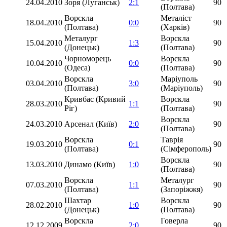
24.04.2010
Зоря (Луганськ)
2:1
90
(Полтава)
Ворскла
Металіст
18.04.2010
0:0
90
(Полтава)
(Харків)
Металург
Ворскла
15.04.2010
1:3
90
(Донецьк)
(Полтава)
Чорноморець
Ворскла
10.04.2010
0:0
90
(Одеса)
(Полтава)
Ворскла
Маріуполь
03.04.2010
3:0
90
(Полтава)
(Маріуполь)
Кривбас (Кривий
Ворскла
28.03.2010
1:1
90
Ріг)
(Полтава)
Ворскла
24.03.2010
Арсенал (Київ)
2:0
90
(Полтава)
Ворскла
Таврія
19.03.2010
0:1
90
(Полтава)
(Сімферополь)
Ворскла
13.03.2010
Динамо (Київ)
1:0
90
(Полтава)
Ворскла
Металург
07.03.2010
1:1
90
(Полтава)
(Запоріжжя)
Шахтар
Ворскла
28.02.2010
1:0
90
(Донецьк)
(Полтава)
Ворскла
Говерла
12.12.2009
2:0
90