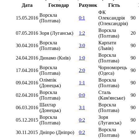
Дата
Господар
Рахунок
Гість
ФК
Ворскла
15.05.2016
0:1
Олександрія
90
(Полтава)
(Олександрія)
Ворскла
07.05.2016
Зоря (Луганськ)
1:2
20
(Полтава)
Ворскла
Карпати
30.04.2016
3:0
90
(Полтава)
(Львів)
Ворскла
24.04.2016
Динамо (Київ)
1:0
90
(Полтава)
Ворскла
Чорноморець
17.04.2016
2:0
90
(Полтава)
(Одеса)
Олімпік
Ворскла
09.04.2016
1:1
90
(Донецьк)
(Полтава)
Ворскла
Сталь
02.04.2016
0:0
90
(Полтава)
(Кам'янське)
Шахтар
Ворскла
06.03.2016
3:1
90
(Донецьк)
(Полтава)
Ворскла
Зоря
05.12.2015
0:2
90
(Полтава)
(Луганськ)
Ворскла
30.11.2015
Дніпро (Дніпро)
0:2
90
(Полтава)