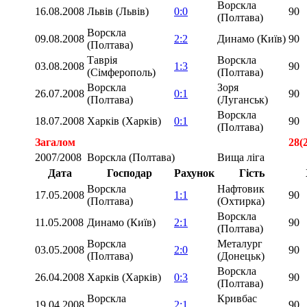
Ворскла
16.08.2008
Львів (Львів)
0:0
90
(Полтава)
Ворскла
09.08.2008
2:2
Динамо (Київ)
90
(Полтава)
Таврія
Ворскла
03.08.2008
1:3
90
(Сімферополь)
(Полтава)
Ворскла
Зоря
26.07.2008
0:1
90
(Полтава)
(Луганськ)
Ворскла
18.07.2008
Харків (Харків)
0:1
90
(Полтава)
Загалом
28(
2007/2008
Ворскла (Полтава)
Вища ліга
Дата
Господар
Рахунок
Гість
Ворскла
Нафтовик
17.05.2008
1:1
90
(Полтава)
(Охтирка)
Ворскла
11.05.2008
Динамо (Київ)
2:1
90
(Полтава)
Ворскла
Металург
03.05.2008
2:0
90
(Полтава)
(Донецьк)
Ворскла
26.04.2008
Харків (Харків)
0:3
90
(Полтава)
Ворскла
Кривбас
19.04.2008
2:1
90