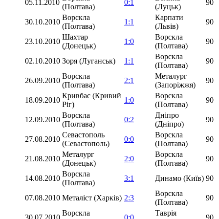
05.11.2010
0:1
90
(Полтава)
(Луцьк)
Ворскла
Карпати
30.10.2010
1:1
90
(Полтава)
(Львів)
Шахтар
Ворскла
23.10.2010
1:0
90
(Донецьк)
(Полтава)
Ворскла
02.10.2010
Зоря (Луганськ)
1:1
90
(Полтава)
Ворскла
Металург
26.09.2010
2:1
90
(Полтава)
(Запоріжжя)
Кривбас (Кривий
Ворскла
18.09.2010
1:0
90
Ріг)
(Полтава)
Ворскла
Дніпро
12.09.2010
0:2
90
(Полтава)
(Дніпро)
Севастополь
Ворскла
27.08.2010
0:0
90
(Севастополь)
(Полтава)
Металург
Ворскла
21.08.2010
2:0
90
(Донецьк)
(Полтава)
Ворскла
14.08.2010
3:1
Динамо (Київ)
90
(Полтава)
Ворскла
07.08.2010
Металіст (Харків)
2:3
90
(Полтава)
Ворскла
Таврія
30.07.2010
0:0
90