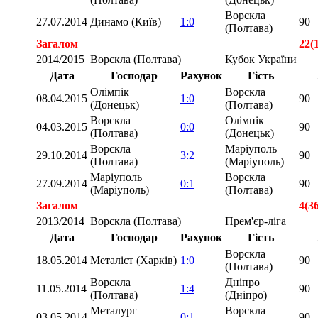
Ворскла
27.07.2014
Динамо (Київ)
1:0
90
(Полтава)
Загалом
22(
2014/2015
Ворскла (Полтава)
Кубок України
Дата
Господар
Рахунок
Гість
Олімпік
Ворскла
08.04.2015
1:0
90
(Донецьк)
(Полтава)
Ворскла
Олімпік
04.03.2015
0:0
90
(Полтава)
(Донецьк)
Ворскла
Маріуполь
29.10.2014
3:2
90
(Полтава)
(Маріуполь)
Маріуполь
Ворскла
27.09.2014
0:1
90
(Маріуполь)
(Полтава)
Загалом
4(3
2013/2014
Ворскла (Полтава)
Прем'єр-ліга
Дата
Господар
Рахунок
Гість
Ворскла
18.05.2014
Металіст (Харків)
1:0
90
(Полтава)
Ворскла
Дніпро
11.05.2014
1:4
90
(Полтава)
(Дніпро)
Металург
Ворскла
03.05.2014
0:1
90