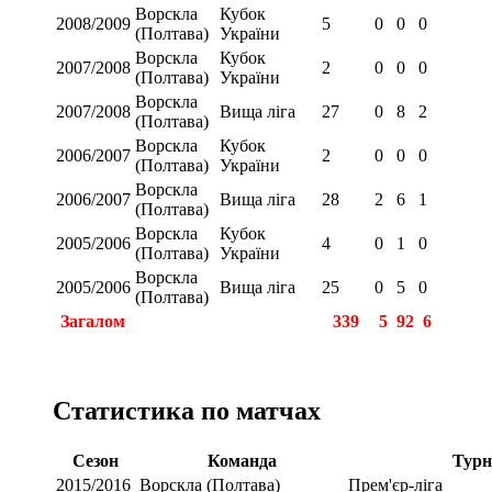
Ворскла
Кубок
2008/2009
5
0
0
0
(Полтава)
України
Ворскла
Кубок
2007/2008
2
0
0
0
(Полтава)
України
Ворскла
2007/2008
Вища ліга
27
0
8
2
(Полтава)
Ворскла
Кубок
2006/2007
2
0
0
0
(Полтава)
України
Ворскла
2006/2007
Вища ліга
28
2
6
1
(Полтава)
Ворскла
Кубок
2005/2006
4
0
1
0
(Полтава)
України
Ворскла
2005/2006
Вища ліга
25
0
5
0
(Полтава)
Загалом
339
5
92
6
Статистика по матчах
Сезон
Команда
Турн
2015/2016
Ворскла (Полтава)
Прем'єр-ліга