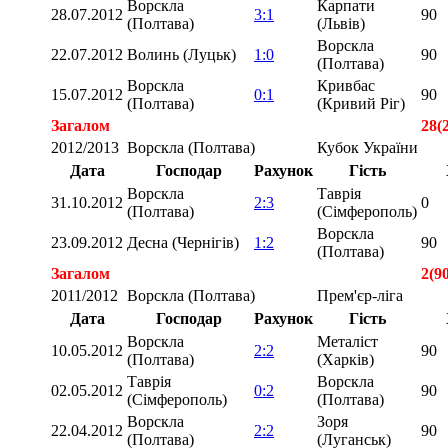
Ворскла
Карпати
28.07.2012
3:1
90
(Полтава)
(Львів)
Ворскла
22.07.2012
Волинь (Луцьк)
1:0
90
(Полтава)
Ворскла
Кривбас
15.07.2012
0:1
90
(Полтава)
(Кривий Ріг)
Загалом
28(
2012/2013
Ворскла (Полтава)
Кубок України
Дата
Господар
Рахунок
Гість
Ворскла
Таврія
31.10.2012
2:3
0
(Полтава)
(Сімферополь)
Ворскла
23.09.2012
Десна (Чернігів)
1:2
90
(Полтава)
Загалом
2(9
2011/2012
Ворскла (Полтава)
Прем'єр-ліга
Дата
Господар
Рахунок
Гість
Ворскла
Металіст
10.05.2012
2:2
90
(Полтава)
(Харків)
Таврія
Ворскла
02.05.2012
0:2
90
(Сімферополь)
(Полтава)
Ворскла
Зоря
22.04.2012
2:2
90
(Полтава)
(Луганськ)