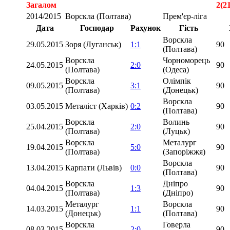
Загалом
2(2
2014/2015
Ворскла (Полтава)
Прем'єр-ліга
Дата
Господар
Рахунок
Гість
Ворскла
29.05.2015
Зоря (Луганськ)
1:1
90
(Полтава)
Ворскла
Чорноморець
24.05.2015
2:0
90
(Полтава)
(Одеса)
Ворскла
Олімпік
09.05.2015
3:1
90
(Полтава)
(Донецьк)
Ворскла
03.05.2015
Металіст (Харків)
0:2
90
(Полтава)
Ворскла
Волинь
25.04.2015
2:0
90
(Полтава)
(Луцьк)
Ворскла
Металург
19.04.2015
5:0
90
(Полтава)
(Запоріжжя)
Ворскла
13.04.2015
Карпати (Львів)
0:0
90
(Полтава)
Ворскла
Дніпро
04.04.2015
1:3
90
(Полтава)
(Дніпро)
Металург
Ворскла
14.03.2015
1:1
90
(Донецьк)
(Полтава)
Ворскла
Говерла
08.03.2015
2:0
90