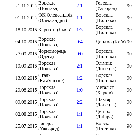
Ворскла
Говерла
21.11.2015
2:1
90
(Полтава)
(Ужгород)
ФК Олександрія
Ворскла
01.11.2015
1:1
90
(Олександрія)
(Полтава)
Ворскла
18.10.2015
Карпати (Львів)
1:3
90
(Полтава)
Ворскла
04.10.2015
0:4
Динамо (Київ)
90
(Полтава)
Чорноморець
Ворскла
27.09.2015
0:0
90
(Одеса)
(Полтава)
Ворскла
Олімпік
19.09.2015
2:1
90
(Полтава)
(Донецьк)
Сталь
Ворскла
13.09.2015
1:2
90
(Кам'янське)
(Полтава)
Ворскла
Металіст
29.08.2015
1:0
90
(Полтава)
(Харків)
Ворскла
Шахтар
09.08.2015
2:2
90
(Полтава)
(Донецьк)
Ворскла
Дніпро
02.08.2015
1:1
90
(Полтава)
(Дніпро)
Говерла
Ворскла
25.07.2015
1:1
90
(Ужгород)
(Полтава)