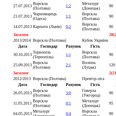
Ворскла
Металург
27.07.2013
1:2
90
(Полтава)
(Донецьк)
Чорноморець
Ворскла
21.07.2013
1:1
90
(Одеса)
(Полтава)
Ворскла
14.07.2013
Карпати (Львів)
0:2
90
(Полтава)
Загалом
28(
2013/2014
Ворскла (Полтава)
Кубок України
Дата
Господар
Рахунок
Гість
Тернопіль
Ворскла
30.10.2013
1:1
90
(Тернопіль)
(Полтава)
Ворскла
Волинь
25.09.2013
2:1
120
(Полтава)
(Луцьк)
Загалом
2(2
2012/2013
Ворскла (Полтава)
Прем'єр-ліга
Дата
Господар
Рахунок
Гість
Ворскла
Говерла
26.05.2013
3:0
90
(Полтава)
(Ужгород)
Ворскла
Металург
11.05.2013
0:1
95
(Полтава)
(Донецьк)
Металург
Ворскла
04.05.2013
0:4
90
(Запоріжжя)
(Полтава)