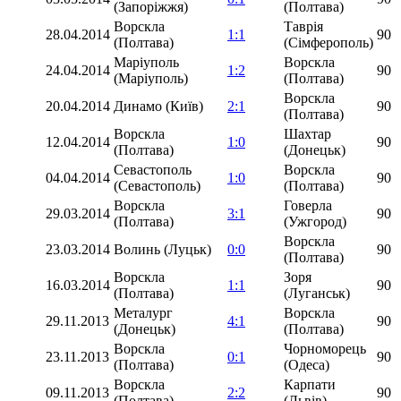
(Запоріжжя)
(Полтава)
Ворскла
Таврія
28.04.2014
1:1
90
(Полтава)
(Сімферополь)
Маріуполь
Ворскла
24.04.2014
1:2
90
(Маріуполь)
(Полтава)
Ворскла
20.04.2014
Динамо (Київ)
2:1
90
(Полтава)
Ворскла
Шахтар
12.04.2014
1:0
90
(Полтава)
(Донецьк)
Севастополь
Ворскла
04.04.2014
1:0
90
(Севастополь)
(Полтава)
Ворскла
Говерла
29.03.2014
3:1
90
(Полтава)
(Ужгород)
Ворскла
23.03.2014
Волинь (Луцьк)
0:0
90
(Полтава)
Ворскла
Зоря
16.03.2014
1:1
90
(Полтава)
(Луганськ)
Металург
Ворскла
29.11.2013
4:1
90
(Донецьк)
(Полтава)
Ворскла
Чорноморець
23.11.2013
0:1
90
(Полтава)
(Одеса)
Ворскла
Карпати
09.11.2013
2:2
90
(Полтава)
(Львів)