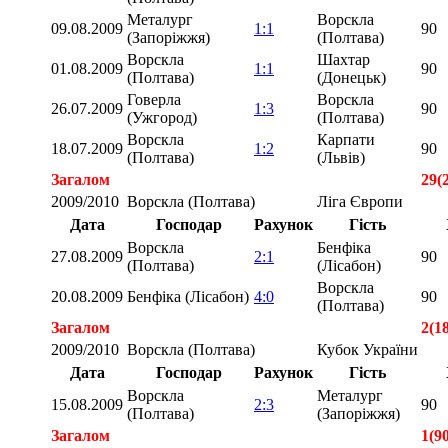
Металург
Ворскла
09.08.2009
1:1
90
(Запоріжжя)
(Полтава)
Ворскла
Шахтар
01.08.2009
1:1
90
(Полтава)
(Донецьк)
Говерла
Ворскла
26.07.2009
1:3
90
(Ужгород)
(Полтава)
Ворскла
Карпати
18.07.2009
1:2
90
(Полтава)
(Львів)
Загалом
29(
2009/2010
Ворскла (Полтава)
Ліга Європи
Дата
Господар
Рахунок
Гість
Ворскла
Бенфіка
27.08.2009
2:1
90
(Полтава)
(Лісабон)
Ворскла
20.08.2009
Бенфіка (Лісабон)
4:0
90
(Полтава)
Загалом
2(1
2009/2010
Ворскла (Полтава)
Кубок України
Дата
Господар
Рахунок
Гість
Ворскла
Металург
15.08.2009
2:3
90
(Полтава)
(Запоріжжя)
Загалом
1(9