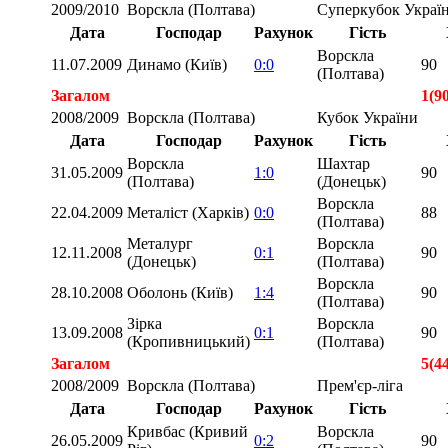
2009/2010
Ворскла (Полтава)
Суперкубок Украї
Дата
Господар
Рахунок
Гість
Ворскла
11.07.2009
Динамо (Київ)
0:0
90
(Полтава)
Загалом
1(9
2008/2009
Ворскла (Полтава)
Кубок України
Дата
Господар
Рахунок
Гість
Ворскла
Шахтар
31.05.2009
1:0
90
(Полтава)
(Донецьк)
Ворскла
22.04.2009
Металіст (Харків)
0:0
88
(Полтава)
Металург
Ворскла
12.11.2008
0:1
90
(Донецьк)
(Полтава)
Ворскла
28.10.2008
Оболонь (Київ)
1:4
90
(Полтава)
Зірка
Ворскла
13.09.2008
0:1
90
(Кропивницький)
(Полтава)
Загалом
5(4
2008/2009
Ворскла (Полтава)
Прем'єр-ліга
Дата
Господар
Рахунок
Гість
Кривбас (Кривий
Ворскла
26.05.2009
0:2
90