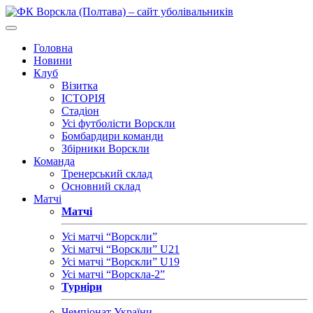
Головна
Новини
Клуб
Візитка
ІСТОРІЯ
Стадіон
Усі футболісти Ворскли
Бомбардири команди
Збірники Ворскли
Команда
Тренерський склад
Основний склад
Матчі
Матчі
Усі матчі “Ворскли”
Усі матчі “Ворскли” U21
Усі матчі “Ворскли” U19
Усі матчі “Ворскла-2”
Турніри
Чемпіонат України