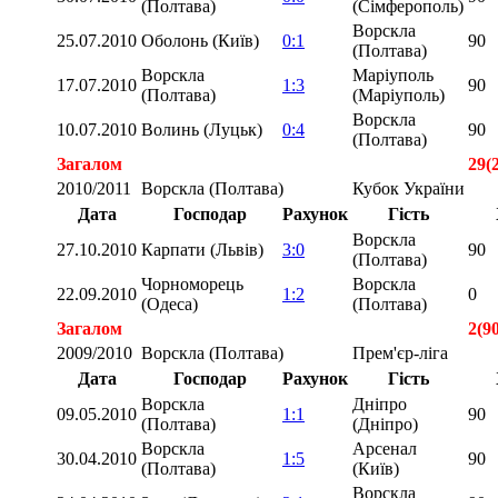
(Полтава)
(Сімферополь)
Ворскла
25.07.2010
Оболонь (Київ)
0:1
90
(Полтава)
Ворскла
Маріуполь
17.07.2010
1:3
90
(Полтава)
(Маріуполь)
Ворскла
10.07.2010
Волинь (Луцьк)
0:4
90
(Полтава)
Загалом
29(
2010/2011
Ворскла (Полтава)
Кубок України
Дата
Господар
Рахунок
Гість
Ворскла
27.10.2010
Карпати (Львів)
3:0
90
(Полтава)
Чорноморець
Ворскла
22.09.2010
1:2
0
(Одеса)
(Полтава)
Загалом
2(9
2009/2010
Ворскла (Полтава)
Прем'єр-ліга
Дата
Господар
Рахунок
Гість
Ворскла
Дніпро
09.05.2010
1:1
90
(Полтава)
(Дніпро)
Ворскла
Арсенал
30.04.2010
1:5
90
(Полтава)
(Київ)
Ворскла