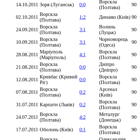
Ворскла
14.10.2011
Зоря (Луганськ)
0:0
90
(Полтава)
Ворскла
02.10.2011
1:2
Динамо (Київ)
90
(Полтава)
Ворскла
Волинь
24.09.2011
3:1
90
(Полтава)
(Луцьк)
Ворскла
Чорноморець
10.09.2011
3:1
90
(Полтава)
(Одеса)
Маріуполь
Ворскла
28.08.2011
4:1
90
(Маріуполь)
(Полтава)
Ворскла
Дніпро
21.08.2011
0:0
90
(Полтава)
(Дніпро)
Кривбас (Кривий
Ворскла
12.08.2011
0:0
90
Ріг)
(Полтава)
Ворскла
Арсенал
07.08.2011
0:2
90
(Полтава)
(Київ)
Ворскла
31.07.2011
Карпати (Львів)
0:2
90
(Полтава)
Ворскла
Металург
24.07.2011
4:2
90
(Полтава)
(Донецьк)
Ворскла
17.07.2011
Оболонь (Київ)
0:1
90
(Полтава)
Ворскла
Олександрія