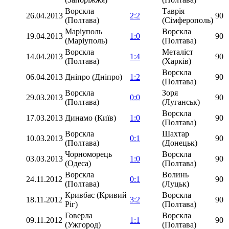
Ворскла
Таврія
26.04.2013
2:2
90
(Полтава)
(Сімферополь)
Маріуполь
Ворскла
19.04.2013
1:0
90
(Маріуполь)
(Полтава)
Ворскла
Металіст
14.04.2013
1:4
90
(Полтава)
(Харків)
Ворскла
06.04.2013
Дніпро (Дніпро)
1:2
90
(Полтава)
Ворскла
Зоря
29.03.2013
0:0
90
(Полтава)
(Луганськ)
Ворскла
17.03.2013
Динамо (Київ)
1:0
90
(Полтава)
Ворскла
Шахтар
10.03.2013
0:1
90
(Полтава)
(Донецьк)
Чорноморець
Ворскла
03.03.2013
1:0
90
(Одеса)
(Полтава)
Ворскла
Волинь
24.11.2012
0:1
90
(Полтава)
(Луцьк)
Кривбас (Кривий
Ворскла
18.11.2012
3:2
90
Ріг)
(Полтава)
Говерла
Ворскла
09.11.2012
1:1
90
(Ужгород)
(Полтава)