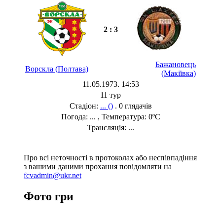
2 : 3
Бажановець
Ворскла (Полтава)
(Макіївка)
11.05.1973. 14:53
11 тур
Стадіон:
... ()
. 0 глядачів
Погода: ... , Температура: 0ºC
Трансляція: ...
Про всі неточності в протоколах або неспівпадіння
з вашими даними прохання повідомляти на
fcvadmin@ukr.net
Фото гри