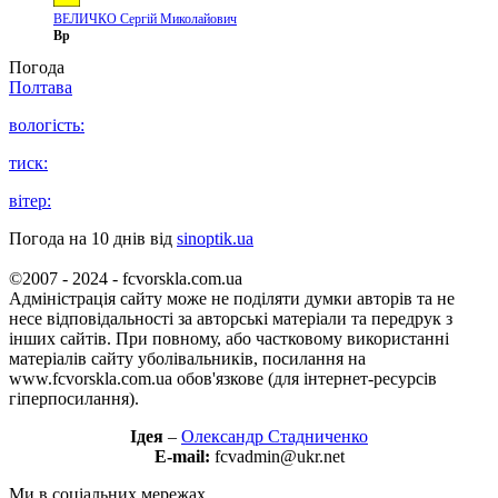
ВЕЛИЧКО Сергій Миколайович
Вр
Погода
Полтава
вологість:
тиск:
вітер:
Погода на 10 днів від
sinoptik.ua
©2007 - 2024 - fcvorskla.com.ua
Адміністрація сайту може не поділяти думки авторів та не
несе відповідальності за авторські матеріали та передрук з
інших сайтів. При повному, або частковому використанні
матеріалів сайту уболівальників, посилання на
www.fcvorskla.com.ua обов'язкове (для інтернет-ресурсів
гіперпосилання).
Ідея
–
Олександр Стадниченко
E-mail:
fcvadmin@ukr.net
Ми в соціальних мережах