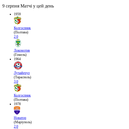
9 серпня
Матчі у цей день
1959
Колгоспник
(Полтава)
2:0
Локомотив
(Гомель)
1964
Лучаферул
(Тирасполь)
3:0
Колгоспник
(Полтава)
1978
Новатор
(Маріуполь)
2:0