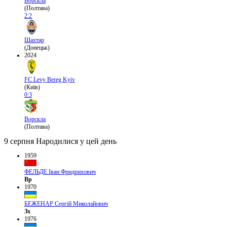
Ворскла
(Полтава)
2:2
Шахтар
(Донецьк)
2024
FC Levy Bereg Kyiv
(Київ)
0:3
Ворскла
(Полтава)
9 серпня
Народилися у цей день
1959
ФЕЛЬДЕ Іван Фридрихович
Вр
1970
БЕЖЕНАР Сергій Миколайович
Зх
1976