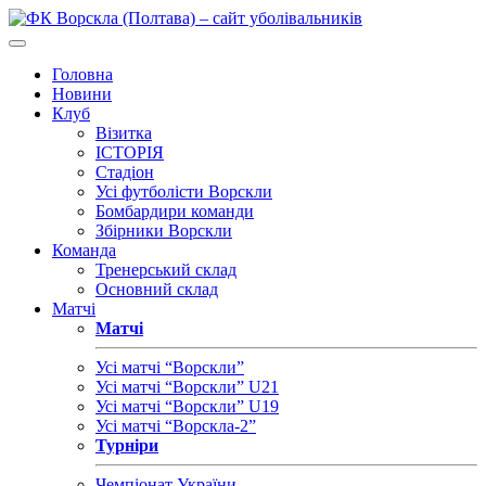
Головна
Новини
Клуб
Візитка
ІСТОРІЯ
Стадіон
Усі футболісти Ворскли
Бомбардири команди
Збірники Ворскли
Команда
Тренерський склад
Основний склад
Матчі
Матчі
Усі матчі “Ворскли”
Усі матчі “Ворскли” U21
Усі матчі “Ворскли” U19
Усі матчі “Ворскла-2”
Турніри
Чемпіонат України