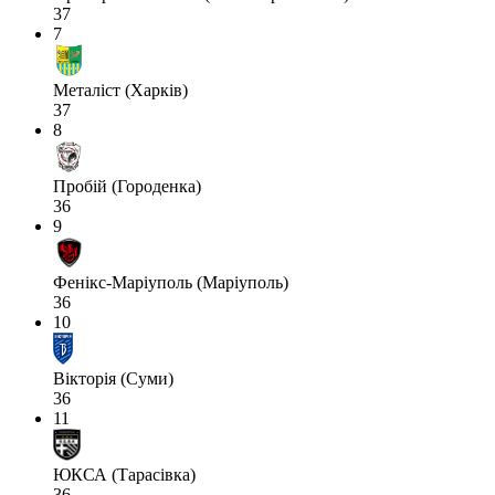
37
7
Металіст (Харків)
37
8
Пробій (Городенка)
36
9
Фенікс-Маріуполь (Маріуполь)
36
10
Вікторія (Суми)
36
11
ЮКСА (Тарасівка)
36