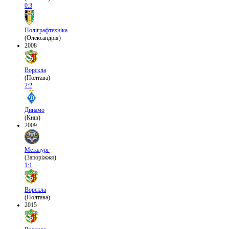
0:3
Поліграфтехніка
(Олександрія)
2008
Ворскла
(Полтава)
2:2
Динамо
(Київ)
2009
Металург
(Запоріжжя)
1:1
Ворскла
(Полтава)
2015