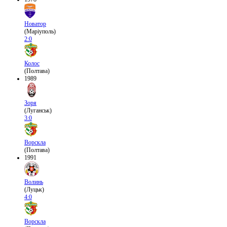
Новатор
(Маріуполь)
2:0
Колос
(Полтава)
1989
Зоря
(Луганськ)
3:0
Ворскла
(Полтава)
1991
Волинь
(Луцьк)
4:0
Ворскла