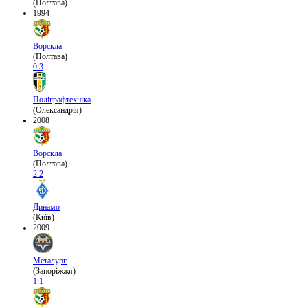
(Полтава)
1994
Ворскла
(Полтава)
0:3
Поліграфтехніка
(Олександрія)
2008
Ворскла
(Полтава)
2:2
Динамо
(Київ)
2009
Металург
(Запоріжжя)
1:1