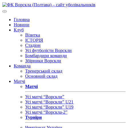
Головна
Новини
Клуб
Візитка
ІСТОРІЯ
Стадіон
Усі футболісти Ворскли
Бомбардири команди
Збірники Ворскли
Команда
Тренерський склад
Основний склад
Матчі
Матчі
Усі матчі “Ворскли”
Усі матчі “Ворскли” U21
Усі матчі “Ворскли” U19
Усі матчі “Ворскла-2”
Турніри
Чемпіонат України