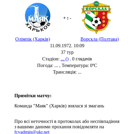
+ : -
Олімпік (Харків)
Ворскла (Полтава)
11.09.1972. 10:09
37 тур
Стадіон:
... ()
. 0 глядачів
Погода: ... , Температура: 0ºC
Трансляція: ...
Примітки матчу:
Команда "Маяк" (Харків) знялася зі змагань
Про всі неточності в протоколах або неспівпадіння
з вашими даними прохання повідомляти на
fcvadmin@ukr.net