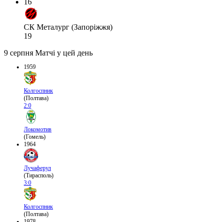
16
СК Металург (Запоріжжя)
19
9 серпня
Матчі у цей день
1959
Колгоспник
(Полтава)
2:0
Локомотив
(Гомель)
1964
Лучаферул
(Тирасполь)
3:0
Колгоспник
(Полтава)
1978