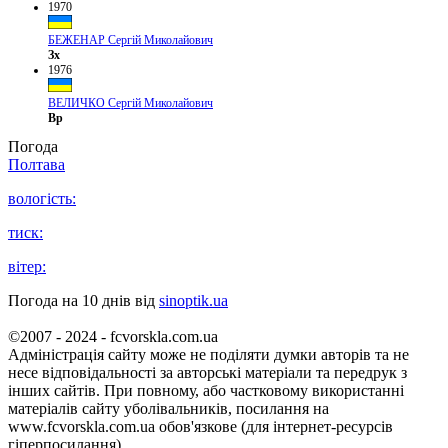
1970
БЕЖЕНАР Сергій Миколайович
Зх
1976
ВЕЛИЧКО Сергій Миколайович
Вр
Погода
Полтава
вологість:
тиск:
вітер:
Погода на 10 днів від
sinoptik.ua
©2007 - 2024 - fcvorskla.com.ua
Адміністрація сайту може не поділяти думки авторів та не
несе відповідальності за авторські матеріали та передрук з
інших сайтів. При повному, або частковому використанні
матеріалів сайту уболівальників, посилання на
www.fcvorskla.com.ua обов'язкове (для інтернет-ресурсів
гіперпосилання).