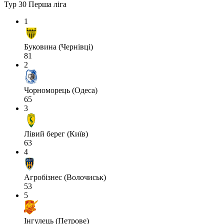
Тур 30
Перша ліга
1
Буковина (Чернівці)
81
2
Чорноморець (Одеса)
65
3
Лівий берег (Київ)
63
4
Агробізнес (Волочиськ)
53
5
Інгулець (Петрове)