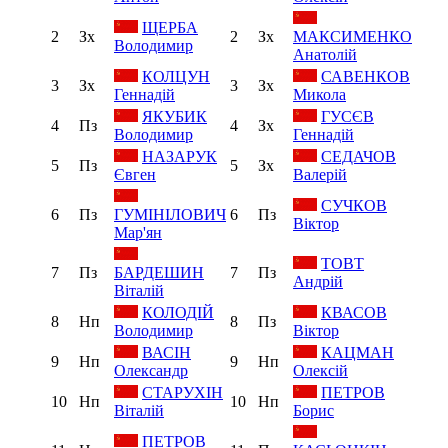
ЩЕРБА
2
Зх
2
Зх
МАКСИМЕНКО
Володимир
Анатолій
КОЛЦУН
САВЕНКОВ
3
Зх
3
Зх
Геннадій
Микола
ЯКУБИК
ГУСЄВ
4
Пз
4
Зх
Володимир
Геннадій
НАЗАРУК
СЕДАЧОВ
5
Пз
5
Зх
Євген
Валерій
СУЧКОВ
6
Пз
ГУМІНІЛОВИЧ
6
Пз
Віктор
Мар'ян
ТОВТ
7
Пз
БАРДЕШИН
7
Пз
Андрій
Віталій
КОЛОДІЙ
КВАСОВ
8
Нп
8
Пз
Володимир
Віктор
ВАСІН
КАЦМАН
9
Нп
9
Нп
Олександр
Олексій
СТАРУХІН
ПЕТРОВ
10
Нп
10
Нп
Віталій
Борис
ПЕТРОВ