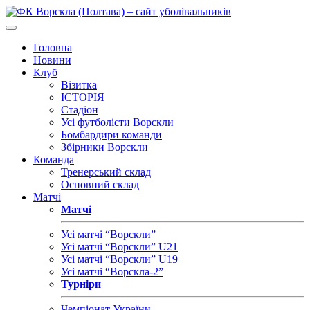
Головна
Новини
Клуб
Візитка
ІСТОРІЯ
Стадіон
Усі футболісти Ворскли
Бомбардири команди
Збірники Ворскли
Команда
Тренерський склад
Основний склад
Матчі
Матчі
Усі матчі “Ворскли”
Усі матчі “Ворскли” U21
Усі матчі “Ворскли” U19
Усі матчі “Ворскла-2”
Турніри
Чемпіонат України