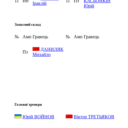
11
Нп
11
Пз
КАСЬОНКІН
Іраклій
Юрій
Запасний склад
№
Амп
Гравець
№
Амп
Гравець
ДАНИЛЯК
Пз
Михайло
Головні тренери
Юрій ВОЙНОВ
Віктор ТРЕТЬЯКОВ