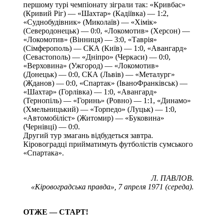
першому турі чемпіонату зіграли так: «Кривбас»
(Кривий Ріг) — «Шахтар» (Кадіївка) — 1:2,
«Суднобудівник» (Миколаїв) — «Хімік»
(Северодонецьк) — 0:0, «Локомотив» (Херсон) —
«Локомотив» (Вінниця) — 3:0, «Таврія»
(Сімферополь) — СКА (Київ) — 1:0, «Авангард»
(Севастополь) — «Дніпро» (Черкаси) — 0:0,
«Верховина» (Ужгород) — «Локомотив»
(Донецьк) — 0:0, СКА (Львів) — «Металург»
(Жданов) — 0:0, «Спартак» (ІваноФранківськ) —
«Шахтар» (Горлівка) — 1:0, «Авангард»
(Тернопіль) — «Горинь» (Ровно) — 1:1, «Динамо»
(Хмельницький) — «Торпедо» (Луцьк) — 1:0,
«Автомобіліст» (Житомир) — «Буковина»
(Чернівці) — 0:0.
Другий тур змагань відбудеться завтра.
Кіровоградці прийматимуть футболістів сумського
«Спартака».
Л. ПАВЛОВ.
«Кіровоградська правда», 7 апреля 1971 (середа).
ОТЖЕ — СТАРТ!