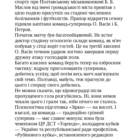
спорту при Полтавському міськвиконкомі Б. Б.
Маслов від імені громадськості міста привітав з
цією подією присутніх на стадіоні численних
болільників і футболістів. Прапор відкриття сезону
підняли капітани команд-суперниць О. Васін і Б.
Петров.
Початок матчу був багатообіцяючий. Не встиг
диктор стадіону оголосити склади команд, як м'яч
побував у сітці воріт гостей. Це на третій хвилині
О. Васіи точним ударом логічно завершив першу
дружну атаку господарів поля.
Багато класних команд беруть тепер на озброєння
тактику: відразу приголомшити суперника,
добитись успіху, щоб потім весь матч нав'язувати
свій темп. Полтавці, мабуть, теж прагнули до
цього і спершу свого добились.
Не можна сказати, що кіровоградці після
пропущеного гола розгубились. Ні, вони немов
чекали цього і грали так, ніби нічого не сталось.
Психологічна підготовка «Зірки» — на висоті. І
взагалі, ця команда — традиційно грізний
суперник — має славне минула: вона була
чемпіоном ЦР ДСТ «Торпедо», володарем кубків
— України та республіканської ради профспілок,
«Рубінового кубка», встановленого редакцією