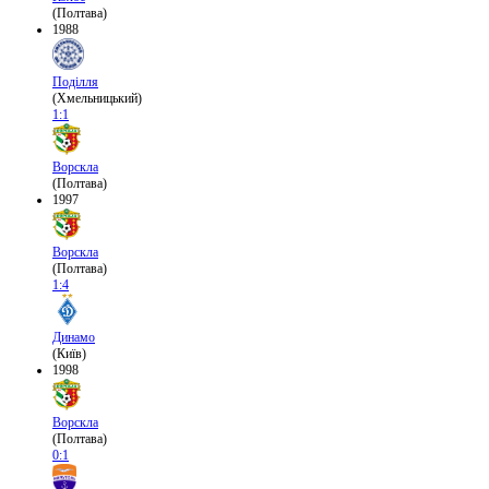
(Полтава)
1988
Поділля
(Хмельницький)
1:1
Ворскла
(Полтава)
1997
Ворскла
(Полтава)
1:4
Динамо
(Київ)
1998
Ворскла
(Полтава)
0:1