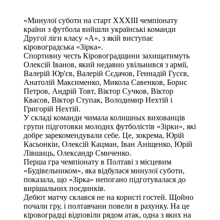
«Минулої суботи на старт XXXIII чемпіонату
країни з футбола вийшли українські команди
Другої ліги класу «А», з якій виступає
кіровоградська «Зірка».
Спортивну честь Кіровоградщини захищатимуть
Олексій Іванов, який недавно увільнився з армії,
Валерій Юр'єв, Валерій Сєдачов, Геннадій Гусєв,
Анатолій Максименко, Микола Савенков, Борис
Петров, Андрій Товт, Віктор Сучков, Віктор
Квасов, Віктор Ступак, Володимир Нехтій і
Григорій Нехтій.
У складі команди чимала колишных вихованців
групи підготовки молодих футболістів «Зірки», які
добре зарекомендували себе. Це, зокрема, Юрій
Касьонкіи, Олексій Кацман, Іван Аніщенко, Юрій
Лівшиць, Олександр Смиченко.
Перша гра чемпіонату в Полтаві з місцевим
«Будівельником», яка відбулася минулої суботи,
показала, що «Зірка» непогано підготувалася до
вирішальних поєдинків.
Дебют матчу склався не на користі гостей. Щойно
почали гру, і полтавчани повели в
рахунку. На це
кіровоградці відповіли рядом атак, одна з яких на