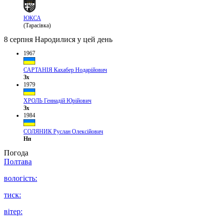
ЮКСА
(Тарасівка)
8 серпня
Народилися у цей день
1967
САРТАНІЯ Кахабер Нодарійович
Зх
1979
ХРОЛЬ Геннадій Юрійович
Зх
1984
СОЛЯНИК Руслан Олексійович
Нп
Погода
Полтава
вологість:
тиск:
вітер: