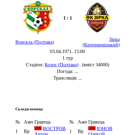
1 : 1
Зірка
Ворскла (Полтава)
(Кропивницький)
03.04.1971. 15:00
1 тур
Стадіон:
Колос (Полтава)
. (вміст 34000)
Погода: ...
Трансляція: ...
Склади команд
№
Амп
Гравець
№
Амп
Гравець
ВОСТРОВ
ІОНОВ
1
Вр
1
Вр
Антон
Олексій