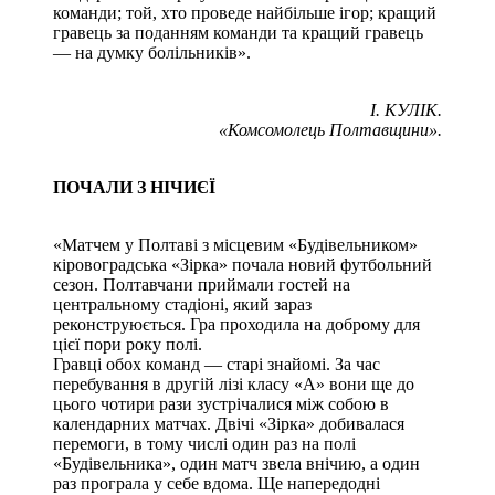
команди; той, хто проведе найбільше ігор; кращий
гравець за поданням команди та кращий гравець
— на думку болільників».
І. КУЛІК.
«Комсомолець Полтавщини».
ПОЧАЛИ З НІЧИЄЇ
«Матчем у Полтаві з місцевим «Будівельником»
кіровоградська «Зірка» почала новий футбольний
сезон. Полтавчани приймали гостей на
центральному стадіоні, який зараз
реконструюється. Гра проходила на доброму для
цієї пори року полі.
Гравці обох команд — старі знайомі. За час
перебування в другій лізі класу «А» вони ще до
цього чотири рази зустрічалися між собою в
календарних матчах. Двічі «Зірка» добивалася
перемоги, в тому числі один раз на полі
«Будівельника», один матч звела внічию, а один
раз програла у себе вдома. Ще напередодні