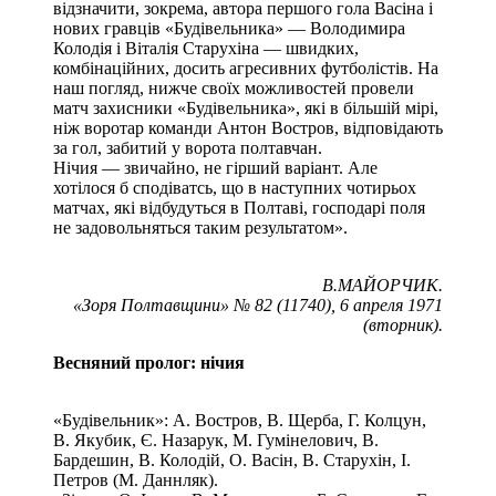
відзначити, зокрема, автора першого гола Васіна і
нових гравців «Будівельника» — Володимира
Колодія і Віталія Старухіна — швидких,
комбінаційних, досить агресивних футболістів. На
наш погляд, нижче своїх можливостей провели
матч захисники «Будівельника», які в більшій мірі,
ніж воротар команди Антон Востров, відповідають
за гол, забитий у ворота полтавчан.
Нічия — звичайно, не гірший варіант. Але
хотілося б сподіватсь, що в наступних чотирьох
матчах, які відбудуться в Полтаві, господарі поля
не задовольняться таким результатом».
В.МАЙОРЧИК.
«Зоря Полтавщини» № 82 (11740), 6 апреля 1971
(вторник).
Весняний пролог: нічия
«Будівельник»: А. Востров, В. Щерба, Г. Колцун,
В. Якубик, Є. Назарук, М. Гумінелович, В.
Бардешин, В. Колодій, О. Васін, В. Старухін, І.
Петров (М. Даннляк).