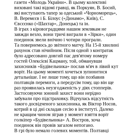
газети «Молодь України». В цьому колективі
виховані такі відомі гравці, як Поркуян, В. Босий,
які виступають тапер за одеський «Чорноморець»,
В. Веремєєв і Б. Білоус («Динамо», Київ), С.
Євсєєнко («Шахтар», Донецьк) та ін.
В іграх з кіровоградцями нашим землякам не
завжди везло, вони тричі виграли в «Зірки», один
поединок звели внічию і чотири програли.
Та повернемось до звітного матчу. На 15-й хвилині
рахунок став нічийним. Після одной з контратак
було адресовано довгий пас дев'ятому номеру
гостей Олексієві Кацману, той, обманувши
захисників «Будівельника» послав м'яч в лівий кут
воріт. На цьому моменті хочеться зупинитися
детальніше. І не лише тому, що він позбавив
полтавців перемоги, а передусім тому, що він ще
раз проявилась неузгодженість у діях стопперів.
Застосовуючи зонний захист вони нерідно
забували про підстраховку. Відчулась відсутність
такого досвідченого захисиника, як Віктор Носов,
котрий в ці дні складав сесію в інституті. Далеко
не кращим чином зіграв у момент взяття воріт
голкіпер «Будівельника» А. Востров, хоча
поединок він провів загалом непогано.
В грі було немало голевих моментів. Полтавці