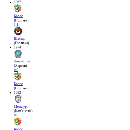
1967
Колос
(Полтава)
1:1
Шахтар
(Горлівка)
1974
Локомотив
(Херсон)
0:0
Колос
(Полтава)
1982
Металург
(Кам'янське)
0:0
Колос