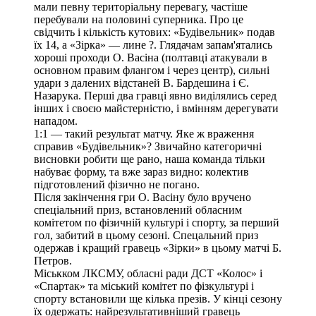
мали певну територіальну перевагу, частіше
перебували на половині суперника. Про це
свідчить і кількість кутових: «Будівельник» подав
їх 14, а «Зірка» — лине ?. Глядачам запам'ятались
хороші проходи О. Васіна (полтавці атакували в
основном правим флангом і через центр), сильні
удари з далених відстаней В. Бардешина і Є.
Назарука. Перші два гравці явно виділялись серед
інших і своєю майстерністю, і вмінням дерегувати
нападом.
1:1 — такий результат матчу. Яке ж враження
справив «Будівельник»? Звичайно категоричні
висновки робити ще рано, наша команда тільки
набуває форму, та вже зараз видно: колектив
підготовлений фізично не погано.
Після закінчення гри О. Васіну було вручено
спеціальний приз, встановлений обласним
комітетом по фізичній культурі і спорту, за перший
гол, забитий в цьому сезоні. Спецальний приз
одержав і кращий гравець «Зірки» в цьому матчі Б.
Петров.
Міськком ЛКСМУ, обласні ради ДСТ «Колос» і
«Спартак» та міський комітет по фізкультурі і
спорту встановили ще кілька презів. У кінці сезону
їх одержать: найрезультативніший гравець