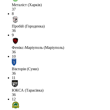
Металіст (Харків)
37
8
Пробій (Городенка)
36
9
Фенікс-Маріуполь (Маріуполь)
36
10
Вікторія (Суми)
36
11
ЮКСА (Тарасівка)
36
12