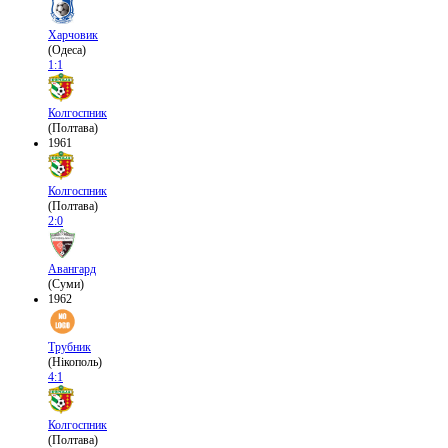
Харчовик
(Одеса)
1:1
Колгоспник
(Полтава)
1961
Колгоспник
(Полтава)
2:0
Авангард
(Суми)
1962
Трубник
(Нікополь)
4:1
Колгоспник
(Полтава)