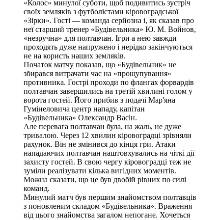
«Колос» минулої суботи, щоб подивитись зустріч
своїх земляків з футболістами кіровоградської
«Зірки». Гості — команда серйозна і, як сказав про
неї старший тренер «Будівельника» Ю. М. Войнов,
«незручна» для полтавчан. Ігри а нею завжди
проходять дуже напружено і нерідко закінчуються
не на користь наших земляків.
Початок матчу показав, що «Будівельник» не
збирався витрачати час на «прощупування»
противника. Гострі проходи по флангах форвардів
полтавчан завершились на третій хвилині голом у
ворота гостей. Його прибив з подачі Мар'яна
Гумінеловича центр нападу, капітан
«Будівельника» Олександр Васін.
Але перевага полтавчан була, на жаль, не дуже
тривалою. Через 12 хвилин кіровоградці зрівняли
рахунок. Він не змінився до кінця гри. Атаки
нападаючих полтавчан наштовхувались на чіткі дії
захисту гостей. В свою чергу кіровоградці теж не
зуміли реалізувати кілька вигідних моментів.
Можна сказати, що це був двобій рівних по силі
команд.
Минулий матч був першим знайомством полтавців
з поновленим складом «Будівельника». Враження
від цього знайомства загалом непогане. Хочеться