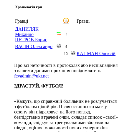
Хронологія гри
Гравці
Гравці
ДАНИЛЯК
Михайло
?
ПЕТРОВ Борис
ВАСІН Олександр
3
15
КАЦМАН Олексій
Про всі неточності в протоколах або неспівпадіння
з вашими даними прохання повідомляти на
fcvadmin@ukr.net
ЗДРАСТУЙ, ФУТБОЛ!
«Кажуть, що справжній болільник не розлучається
з футболом цілий рік. Після останнього матчу
сезону він підраховує, на його погляд,
безпідставно втрачені очки, складає список «своєї»
команди, слідкує за тренувальними зборами на
півдні, оцінює можливості нових суперників»