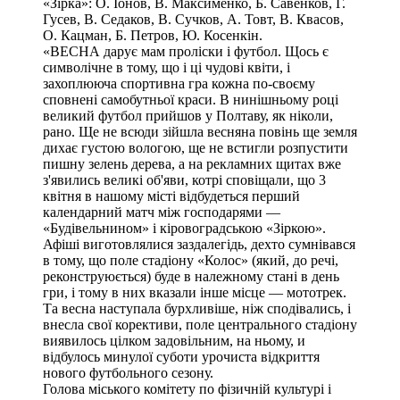
«Зірка»: О. Іонов, В. Максименко, Б. Савенков, Г.
Гусев, В. Седаков, В. Сучков, А. Товт, В. Квасов,
О. Кацман, Б. Петров, Ю. Косенкін.
«ВЕСНА дарує мам проліски і футбол. Щось є
символічне в тому, що і ці чудові квіти, і
захоплююча спортивна гра кожна по-своєму
сповнені самобутньої краси. В нинішньому році
великий футбол прийшов у Полтаву, як ніколи,
рано. Ще не всюди зійшла весняна повінь ще земля
дихає густою вологою, ще не встигли розпустити
пишну зелень дерева, а на рекламних щитах вже
з'явились великі об'яви, котрі сповіщали, що 3
квітня в нашому місті відбудеться перший
календарний матч між господарями —
«Будівельнином» і кіровоградською «Зіркою».
Афіші виготовлялися заздалегідь, дехто сумнівався
в тому, що поле стадіону «Колос» (який, до речі,
реконструюється) буде в належному стані в день
гри, і тому в них вказали інше місце — мототрек.
Та весна наступала бурхливіше, ніж сподівались, і
внесла свої корективи, поле центрального стадіону
виявилось цілком задовільним, на ньому, и
відбулось минулої суботи урочиста відкриття
нового футбольного сезону.
Голова міського комітету по фізичній культурі і