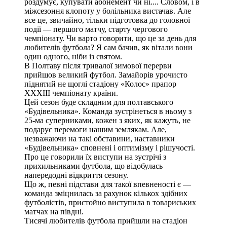
роздумує, купувати абонемент чи ні.... Словом, і в
міжсезоння клопоту у болільника вистачав. Але
все це, звичайно, тільки підготовка до головної
події — першого матчу, старту чергового
чемпіонату. Чи варто говорити, що це за день для
любителів футбола? Я сам бачив, як вітали вони
один одного, ніби із святом.
В Полтаву після тривалої зимової перерви
прийшов великий футбол. Замайорів урочисто
піднятий не щоглі стадіону «Колос» прапор
XXXIIІ чемпіонату країни.
Цей сезон буде складним для полтавського
«Будівельника». Команда зустрінеться в ньому з
25-ма суперниками, кожен з яких, як кажуть, не
подарує перемоги нашим землякам. Але,
незважаючи на такі обставини, наставники
«Будівельника» сповнені і оптимізму і рішучості.
Про це говорили їх виступи на зустрічі з
прихильниками футбола, що відобулась
напередодні відкриття сезону.
Що ж, певні підстави для такої впевненості є —
команда зміцнилась за рахунок кількох здібних
футболістів, пристойно виступила в товариських
матчах на півдні.
Тисячі любителів футбола прийшли на стадіон