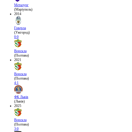
Металург
(Маріуполь)
2014
Говерла
(Ужгород)
0:0
Ворскла
(Полтава)
2021
Ворскла
(Полтава)
4:1
ФК Львів
(Львів)
2025
Ворскла
(Полтава)
3:0