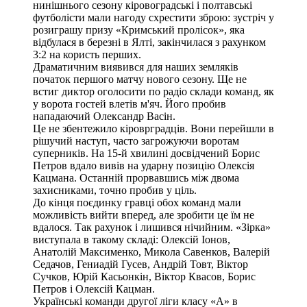
нинішнього сезону кіровоградські і полтавські
футболісти мали нагоду схрестити зброю: зустріч у
розиграшу призу «Кримський пролісок», яка
відбулася в березні в Ялті, закінчилася з рахунком
3:2 на користь перших.
Драматичним виявився для наших земляків
початок першого матчу нового сезону. Ще не
встиг диктор оголосити по радіо склади команд, як
у ворота гостей влетів м'яч. Його пробив
нападаючий Олександр Васін.
Це не збентежило кіроврградців. Вони перейшли в
рішучий наступ, часто загрожуючи воротам
суперників. На 15-й хвилині досвідчений Борис
Петров вдало вивів на ударну позицію Олексія
Кацмана. Останній прорвавшись між двома
захисниками, точно пробив у ціль.
До кінця поєдинку гравці обох команд мали
можливість вийти вперед, але зробити це їм не
вдалося. Так рахунок і лишився нічийним. «Зірка»
виступала в такому складі: Олексій Іонов,
Анатолій Максименко, Микола Савенков, Валерій
Седачов, Гениадій Гусев, Андрій Товт, Віктор
Сучков, Юрій Касьонкін, Віктор Квасов, Борис
Петров і Олексій Кацман.
Українські команди другої ліги класу «А» в