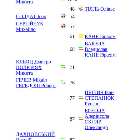
Микита
48
ТІЛЛЬ Олівьє
СОЛДАТ Ігор
54
СЕРГІЙЧУК
57
Михайло
61
КАНЕ Ібрахім
ВАКУЛА
68
Владислав
КАНЕ Ібрахім
КЛЬОЦ Дмитро
ПОЛЮЛЯХ
71
Микита
ГЕЧЕВ Міхаіл
76
ГЕГЕДОШ Роберт
ПЕШИЧ Іван
77
СТЕПАНЮК
Руслан
ЕСЕОЛА
Адерінсола
87
СКЛЯР
Олександр
ДАХНОВСЬКИЙ
Віталій
87