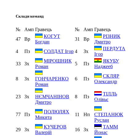
Склади команд
№
Амп
Гравець
№
Амп
Гравець
КОГУТ
РІЗНИК
47
Вр
31
Вр
Богдан
Дмитро
ПЕРДУТА
4
Пз
4
Зх
СОЛДАТ Ігор
Ігор
МІРОШНИК
ЯКУБУ
33
Зх
5
Пз
Роман
Наджееб
СКЛЯР
8
Зх
6
Пз
ГОНЧАРЕНКО
Олександр
Роман
ТІЛЛЬ
23
Зх
8
Пз
НЄМЧАНІНОВ
Олівьє
Дмитро
ПОЛЮЛЯХ
77
Пз
11
Нп
СТЕПАНЮК
Микита
Руслан
КУЧЕРОВ
ТАММ
29
Зх
16
Зх
Валерій
Йонас