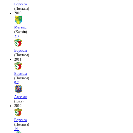
Ворскла
(Полтава)
2010
Металіст
(Харків)
2:3
Ворскла
(Полтава)
2011
Ворскла
(Полтава)
0:2
Арсенал
(Київ)
2016
Ворскла
(Полтава)
1:1