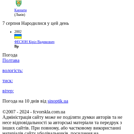
Карпати
(Львів)
7 серпня
Народилися у цей день
2002
ФЕСЮН Кіріл Вадимович
Вр
Погода
Полтава
вологість:
тиск:
вітер:
Погода на 10 днів від
sinoptik.ua
©2007 - 2024 - fcvorskla.com.ua
Адміністрація сайту може не поділяти думки авторів та не
несе відповідальності за авторські матеріали та передрук з
інших сайтів. При повному, або частковому використанні
матеріалів сайту уболівальників, посилання на