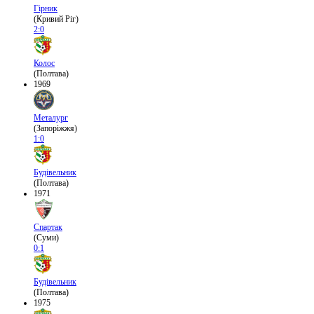
Гірник
(Кривий Ріг)
2:0
Колос
(Полтава)
1969
Металург
(Запоріжжя)
1:0
Будівельник
(Полтава)
1971
Спартак
(Суми)
0:1
Будівельник
(Полтава)
1975