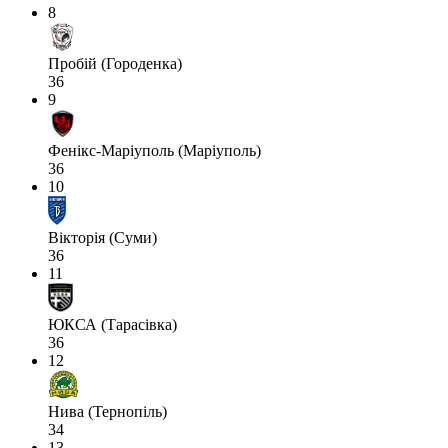
8
Пробій (Городенка)
36
9
Фенікс-Маріуполь (Маріуполь)
36
10
Вікторія (Суми)
36
11
ЮКСА (Тарасівка)
36
12
Нива (Тернопіль)
34
13