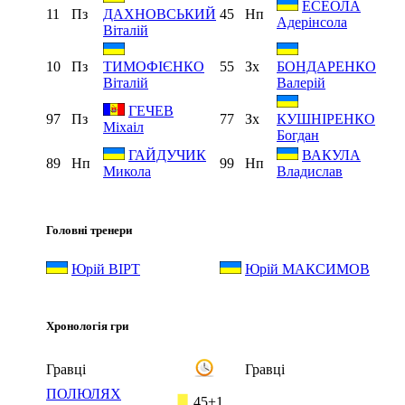
ЕСЕОЛА
11
Пз
45
Нп
ДАХНОВСЬКИЙ
Адерінсола
Віталій
10
Пз
55
Зх
ТИМОФІЄНКО
БОНДАРЕНКО
Віталій
Валерій
ГЕЧЕВ
97
Пз
77
Зх
КУШНІРЕНКО
Міхаіл
Богдан
ГАЙДУЧИК
ВАКУЛА
89
Нп
99
Нп
Микола
Владислав
Головні тренери
Юрій ВІРТ
Юрій МАКСИМОВ
Хронологія гри
Гравці
Гравці
ПОЛЮЛЯХ
45+1