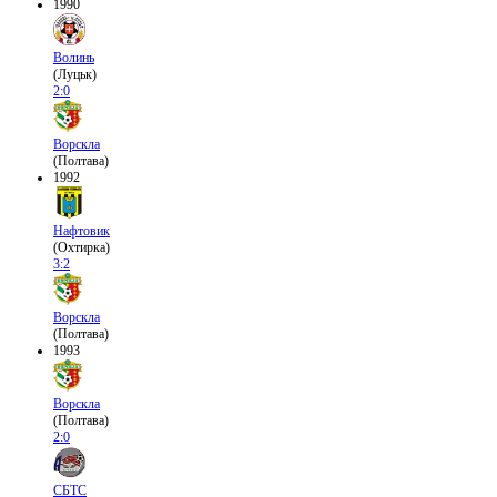
1990
Волинь
(Луцьк)
2:0
Ворскла
(Полтава)
1992
Нафтовик
(Охтирка)
3:2
Ворскла
(Полтава)
1993
Ворскла
(Полтава)
2:0
СБТС