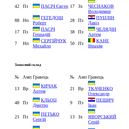
42
Пз
17
Зх
ПАСІЧ Євген
ЧЕСНАКОВ
Володимир
ГЕГЕДОШ
ПУЦЛІН
88
Нп
28
Пз
Роберт
Давід
ПАСІЧ
ЧЕЛЯДІН
17
Пз
38
Пз
Геннадій
Артем
СЕРГІЙЧУК
КАНЕ
7
Нп
50
Пз
Михайло
Ібрахім
Запасний склад
№
Амп
Гравець
№
Амп
Гравець
КИЧАК
13
Вр
21
Вр
ТКАЧЕНКО
Артем
Олександр
КЛЬОЦ
ПЕШИЧ
48
Пз
9
Пз
Дмитро
Іван
ПЕТЬКО
21
Пз
13
Зх
ЯВОРСЬКИЙ
Сергій
Серій