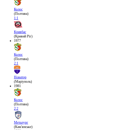
Колос
(Полтава)
1:1
Кривбас
(Кривий Ріг)
1977
Колос
(Полтава)
2:1
Новатор
(Маріуполь)
1981
Колос
(Полтава)
2:2
Металург
(Кам'янське)