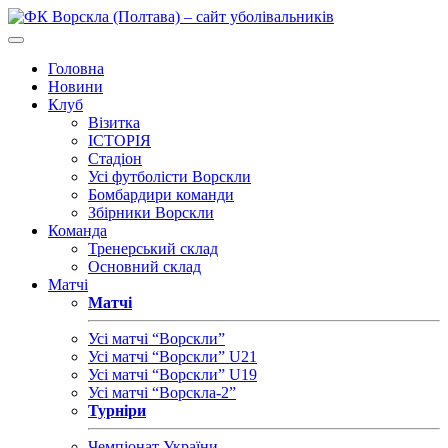
Головна
Новини
Клуб
Візитка
ІСТОРІЯ
Стадіон
Усі футболісти Ворскли
Бомбардири команди
Збірники Ворскли
Команда
Тренерський склад
Основний склад
Матчі
Матчі
Усі матчі “Ворскли”
Усі матчі “Ворскли” U21
Усі матчі “Ворскли” U19
Усі матчі “Ворскла-2”
Турніри
Чемпіонат України