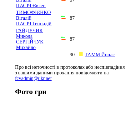
ПАСІЧ Євген
ТИМОФІЄНКО
Віталій
87
ПАСІЧ Геннадій
ГАЙДУЧИК
Микола
87
СЕРГІЙЧУК
Михайло
90
ТАММ Йонас
Про всі неточності в протоколах або неспівпадіння
з вашими даними прохання повідомляти на
fcvadmin@ukr.net
Фото гри