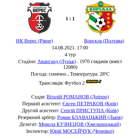
1 : 1
НК Верес (Рівне)
Ворскла (Полтава)
14.08.2021. 17:00
4 тур
Стадіон:
Авангард (Луцьк)
. 1970 глядачів (вміст
12080)
Погода: сонячно , Температура: 28ºC
Трансляція: Футбол 2
Суддя:
Віталій РОМАНОВ (Дніпро)
Перший асистент:
Євген ПЕТРАКОВ (Київ)
Другий асистент:
Сергій ПРИСТУПА (Київ)
Резервний арбітр:
Роман БЛАВАЦЬКИЙ (Львів)
Делегат:
Микола КУЗНЕЦОВ (Хмельницький)
Інспектор:
Юрій МОСЕЙЧУК (Чернівці)