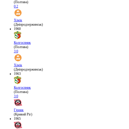
(Полтава)
0:2
Хімік
(Дніпродзержинськ)
1960
Колгоспник
(Полтава)
3:0
Хімік
(Дніпродзержинськ)
1963
Колгоспник
(Полтава)
3:0
Гірник
(Кривий Ріг)
1965