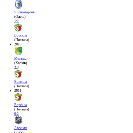
Чорноморець
(Одеса)
1:2
Ворскла
(Полтава)
2010
Металіст
(Харків)
2:3
Ворскла
(Полтава)
2011
Ворскла
(Полтава)
0:2
Арсенал
(Київ)