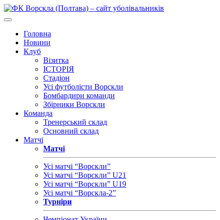
Головна
Новини
Клуб
Візитка
ІСТОРІЯ
Стадіон
Усі футболісти Ворскли
Бомбардири команди
Збірники Ворскли
Команда
Тренерський склад
Основний склад
Матчі
Матчі
Усі матчі “Ворскли”
Усі матчі “Ворскли” U21
Усі матчі “Ворскли” U19
Усі матчі “Ворскла-2”
Турніри
Чемпіонат України