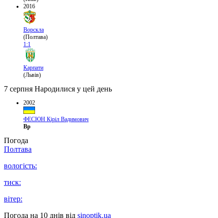
2016
Ворскла
(Полтава)
1:1
Карпати
(Львів)
7 серпня
Народилися у цей день
2002
ФЕСЮН Кіріл Вадимович
Вр
Погода
Полтава
вологість:
тиск:
вітер:
Погода на 10 днів від
sinoptik.ua