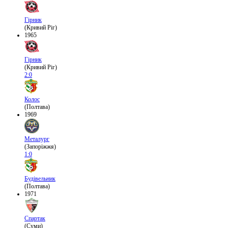
Гірник
(Кривий Ріг)
1965
Гірник
(Кривий Ріг)
2:0
Колос
(Полтава)
1969
Металург
(Запоріжжя)
1:0
Будівельник
(Полтава)
1971
Спартак
(Суми)