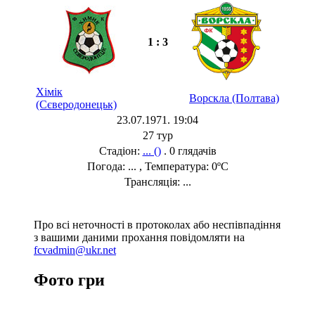
1 : 3
Хімік
Ворскла (Полтава)
(Сєверодонецьк)
23.07.1971. 19:04
27 тур
Стадіон:
... ()
. 0 глядачів
Погода: ... , Температура: 0ºC
Трансляція: ...
Про всі неточності в протоколах або неспівпадіння
з вашими даними прохання повідомляти на
fcvadmin@ukr.net
Фото гри