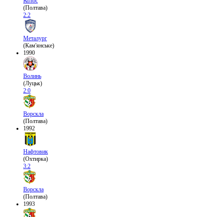
Колос
(Полтава)
2:2
Металург
(Кам'янське)
1990
Волинь
(Луцьк)
2:0
Ворскла
(Полтава)
1992
Нафтовик
(Охтирка)
3:2
Ворскла
(Полтава)
1993