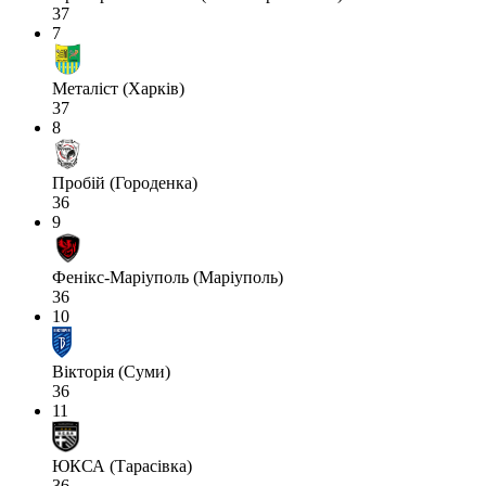
37
7
Металіст (Харків)
37
8
Пробій (Городенка)
36
9
Фенікс-Маріуполь (Маріуполь)
36
10
Вікторія (Суми)
36
11
ЮКСА (Тарасівка)
36