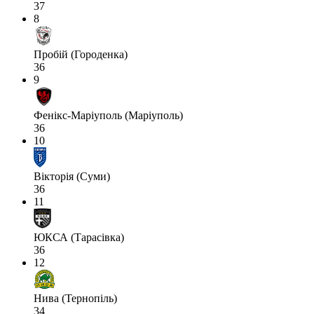
37
8
Пробій (Городенка)
36
9
Фенікс-Маріуполь (Маріуполь)
36
10
Вікторія (Суми)
36
11
ЮКСА (Тарасівка)
36
12
Нива (Тернопіль)
34