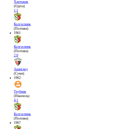
Харчовик
(Одеса)
1:1
Колгоспник
(Полтава)
1961
Колгоспник
(Полтава)
2:0
Авангард
(Суми)
1962
Трубник
(Нікополь)
4:1
Колгоспник
(Полтава)
1967