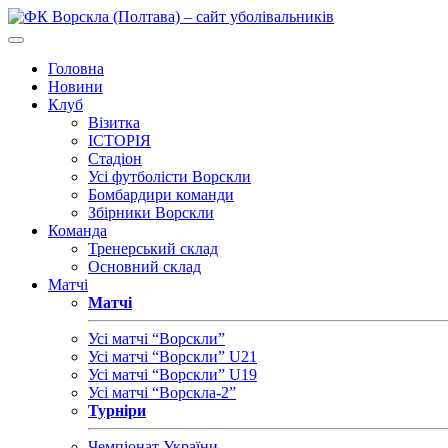
Головна
Новини
Клуб
Візитка
ІСТОРІЯ
Стадіон
Усі футболісти Ворскли
Бомбардири команди
Збірники Ворскли
Команда
Тренерський склад
Основний склад
Матчі
Матчі
Усі матчі “Ворскли”
Усі матчі “Ворскли” U21
Усі матчі “Ворскли” U19
Усі матчі “Ворскла-2”
Турніри
Чемпіонат України