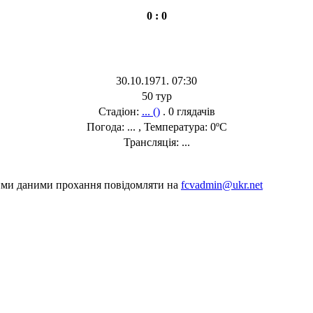
0 : 0
30.10.1971. 07:30
50 тур
Стадіон:
... ()
. 0 глядачів
Погода: ... , Температура: 0ºC
Трансляція: ...
шими даними прохання повідомляти на
fcvadmin@ukr.net