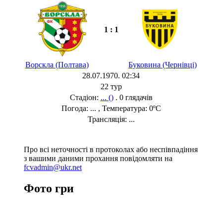
1 : 1
Ворскла (Полтава)
Буковина (Чернівці)
28.07.1970. 02:34
22 тур
Стадіон:
... ()
. 0 глядачів
Погода: ... , Температура: 0ºC
Трансляція: ...
Про всі неточності в протоколах або неспівпадіння
з вашими даними прохання повідомляти на
fcvadmin@ukr.net
Фото гри