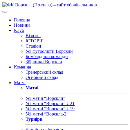
Головна
Новини
Клуб
Візитка
ІСТОРІЯ
Стадіон
Усі футболісти Ворскли
Бомбардири команди
Збірники Ворскли
Команда
Тренерський склад
Основний склад
Матчі
Матчі
Усі матчі “Ворскли”
Усі матчі “Ворскли” U21
Усі матчі “Ворскли” U19
Усі матчі “Ворскла-2”
Турніри
Чемпіонат України