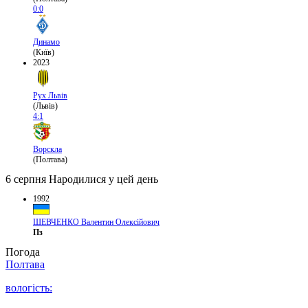
0:0
Динамо
(Київ)
2023
Рух Львів
(Львів)
4:1
Ворскла
(Полтава)
6 серпня
Народилися у цей день
1992
ШЕВЧЕНКО Валентин Олексійович
Пз
Погода
Полтава
вологість: