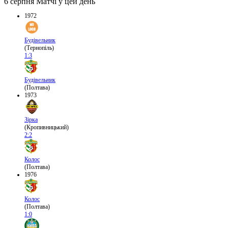
6 серпня
Матчі у цей день
1972
Будівельник
(Тернопіль)
1:3
Будівельник
(Полтава)
1973
Зірка
(Кропивницький)
2:2
Колос
(Полтава)
1976
Колос
(Полтава)
1:0