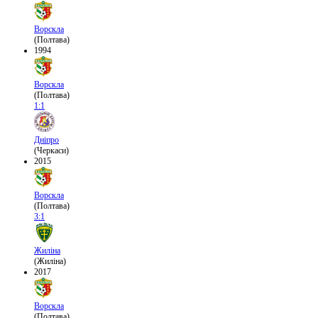
Ворскла
(Полтава)
1994
Ворскла
(Полтава)
1:1
Дніпро
(Черкаси)
2015
Ворскла
(Полтава)
3:1
Жиліна
(Жиліна)
2017
Ворскла
(Полтава)