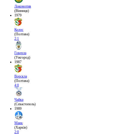
Локомотив
(Вінниця)
1979
Колос
(Полтава)
2:1
Говерла
(Ужгород)
1987
Ворскла
(Полтава)
4:0
Чайка
(Севастополь)
1989
Маяк
(Харків)
2:0