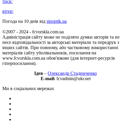
тиск:
вітер:
Погода на 10 днів від
sinoptik.ua
©2007 - 2024 - fcvorskla.com.ua
Адміністрація сайту може не поділяти думки авторів та не
несе відповідальності за авторські матеріали та передрук з
інших сайтів. При повному, або частковому використанні
матеріалів сайту уболівальників, посилання на
www.fcvorskla.com.ua обов'язкове (для інтернет-ресурсів
гіперпосилання).
Ідея
–
Олександр Стадниченко
E-mail:
fcvadmin@ukr.net
Ми в соціальних мережах