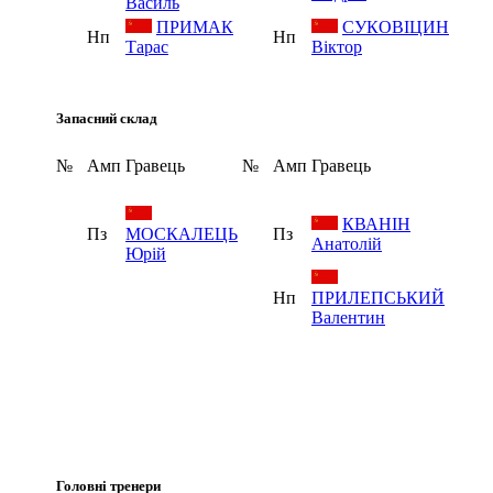
Василь
ПРИМАК
СУКОВІЦИН
Нп
Нп
Тарас
Віктор
Запасний склад
№
Амп
Гравець
№
Амп
Гравець
КВАНІН
Пз
МОСКАЛЕЦЬ
Пз
Анатолій
Юрій
Нп
ПРИЛЕПСЬКИЙ
Валентин
Головні тренери