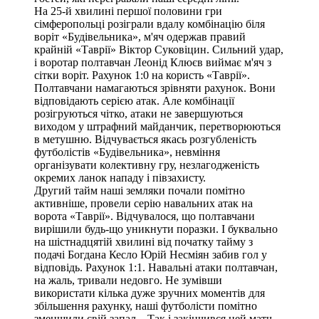
На 25-й хвилині першої половини гри
сімферопольці розіграли вдалу комбінацію біля
воріт «Будівельника», м'яч одержав правий
крайній «Таврії» Віктор Суковіцин. Сильний удар,
і воротар полтавчан Леонід Клюєв виймає м'яч з
сітки воріт. Рахунок 1:0 на користь «Таврії».
Полтавчани намагаються зрівняти рахунок. Вони
відповідають серією атак. Але комбінації
розігруються чітко, атаки не завершуються
виходом у штрафний майданчик, перетворюються
в метушню. Відчувається якась розгубленість
футболістів «Будівельника», невміння
організувати колективну гру, незлагодженість
окремих ланок нападу і півзахисту.
Другий тайм наші земляки почали помітно
активніше, провели серію навальних атак на
ворота «Таврії». Відчувалося, що полтавчани
вирішили будь-що уникнути поразки. І буквально
на шістнадцятій хвилині від початку тайму з
подачі Богдана Кесло Юрій Несміян забив гол у
відповідь. Рахунок 1:1. Навальні атаки полтавчан,
на жаль, тривали недовго. Не зумівши
використати кілька дуже зручних моментів для
збільшення рахунку, наші футболісти помітно
зменшили свій запал... Так і закінчився цей матч