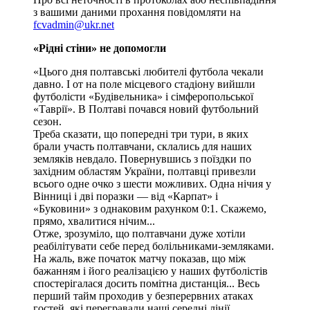
з вашими даними прохання повідомляти на
fcvadmin@ukr.net
«Рідні стіни» не допомогли
«Цього дня полтавські любителі футбола чекали
давно. І от на поле місцевого стадіону вийшли
футболісти «Будівельника» і сімферопольської
«Таврії». В Полтаві почався новий футбольний
сезон.
Треба сказати, що попередні три тури, в яких
брали участь полтавчани, склались для наших
земляків невдало. Повернувшись з поїздки по
західним областям України, полтавці привезли
всього одне очко з шести можливих. Одна нічия у
Вінниці і дві поразки — від «Карпат» і
«Буковини» з однаковим рахунком 0:1. Скажемо,
прямо, хвалитися нічим...
Отже, зрозуміло, що полтавчани дуже хотіли
реабілітувати себе перед болільниками-земляками.
На жаль, вже початок матчу показав, що між
бажанням і його реалізацією у наших футболістів
спостерігалася досить помітна дистанція... Весь
перший тайм проходив у безперервних атаках
гостей, які перегравали наші середні лінії.