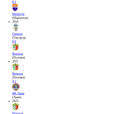
0:1
Металург
(Маріуполь)
2014
Говерла
(Ужгород)
0:0
Ворскла
(Полтава)
2021
Ворскла
(Полтава)
4:1
ФК Львів
(Львів)
2025
Ворскла