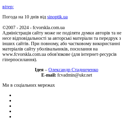
вітер:
Погода на 10 днів від
sinoptik.ua
©2007 - 2024 - fcvorskla.com.ua
Адміністрація сайту може не поділяти думки авторів та не
несе відповідальності за авторські матеріали та передрук з
інших сайтів. При повному, або частковому використанні
матеріалів сайту уболівальників, посилання на
www.fcvorskla.com.ua обов'язкове (для інтернет-ресурсів
гіперпосилання).
Ідея
–
Олександр Стадниченко
E-mail:
fcvadmin@ukr.net
Ми в соціальних мережах