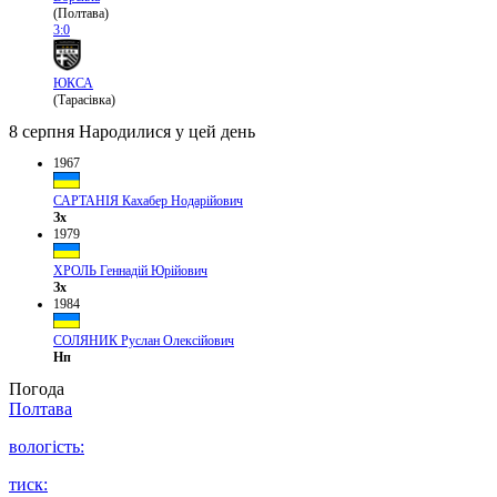
(Полтава)
3:0
ЮКСА
(Тарасівка)
8 серпня
Народилися у цей день
1967
САРТАНІЯ Кахабер Нодарійович
Зх
1979
ХРОЛЬ Геннадій Юрійович
Зх
1984
СОЛЯНИК Руслан Олексійович
Нп
Погода
Полтава
вологість:
тиск: