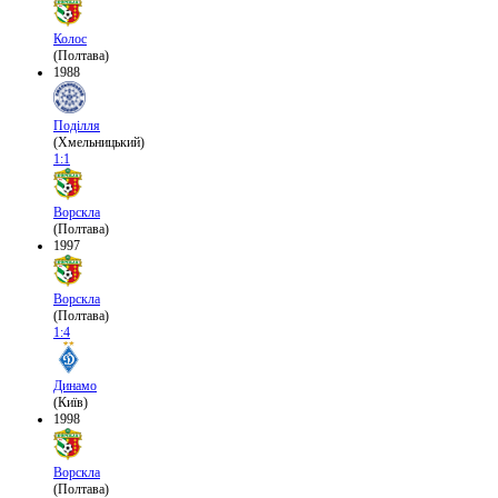
Колос
(Полтава)
1988
Поділля
(Хмельницький)
1:1
Ворскла
(Полтава)
1997
Ворскла
(Полтава)
1:4
Динамо
(Київ)
1998
Ворскла
(Полтава)