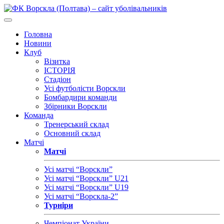
Головна
Новини
Клуб
Візитка
ІСТОРІЯ
Стадіон
Усі футболісти Ворскли
Бомбардири команди
Збірники Ворскли
Команда
Тренерський склад
Основний склад
Матчі
Матчі
Усі матчі “Ворскли”
Усі матчі “Ворскли” U21
Усі матчі “Ворскли” U19
Усі матчі “Ворскла-2”
Турніри
Чемпіонат України