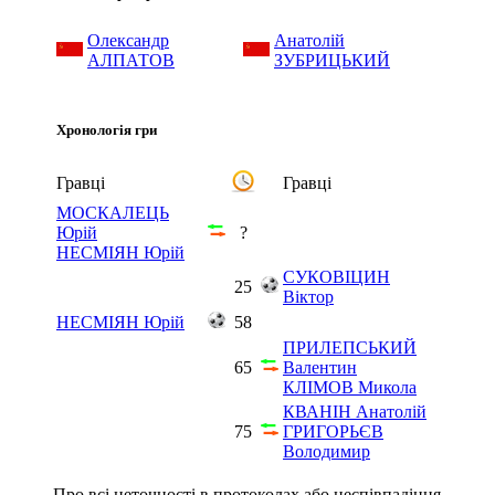
Олександр
Анатолій
АЛПАТОВ
ЗУБРИЦЬКИЙ
Хронологія гри
Гравці
Гравці
МОСКАЛЕЦЬ
Юрій
?
НЕСМІЯН Юрій
СУКОВІЦИН
25
Віктор
НЕСМІЯН Юрій
58
ПРИЛЕПСЬКИЙ
65
Валентин
КЛІМОВ Микола
КВАНІН Анатолій
75
ГРИГОРЬЄВ
Володимир
Про всі неточності в протоколах або неспівпадіння