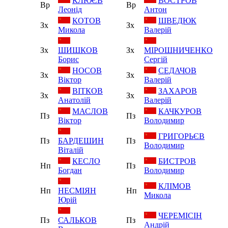
КЛЮЄВ
ВОСТРОВ
Вр
Вр
Леонід
Антон
КОТОВ
ШВЕДЮК
Зх
Зх
Микола
Валерій
Зх
ШИШКОВ
Зх
МІРОШНИЧЕНКО
Борис
Сергій
НОСОВ
СЕДАЧОВ
Зх
Зх
Віктор
Валерій
ВІТКОВ
ЗАХАРОВ
Зх
Зх
Анатолій
Валерій
МАСЛОВ
КАЧКУРОВ
Пз
Пз
Віктор
Володимир
ГРИГОРЬЄВ
Пз
БАРДЕШИН
Пз
Володимир
Віталій
КЕСЛО
БИСТРОВ
Нп
Пз
Богдан
Володимир
КЛІМОВ
Нп
НЕСМІЯН
Нп
Микола
Юрій
ЧЕРЕМІСІН
Пз
САЛЬКОВ
Пз
Андрій