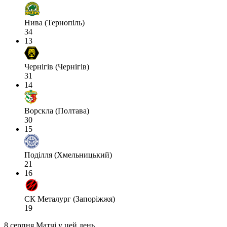
Нива (Тернопіль)
34
13
Чернігів (Чернігів)
31
14
Ворскла (Полтава)
30
15
Поділля (Хмельницький)
21
16
СК Металург (Запоріжжя)
19
8 серпня
Матчі у цей день