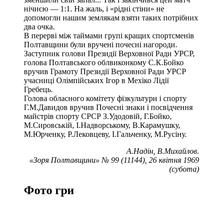
нічиєю — 1:1. На жаль, і «рідні стіни» не
допомогли нашим землякам взяти таких потрібних
два очка.
В перерві між таймами групі кращих спортсменів
Полтавщини були вручені почесні нагороди.
Заступник голови Президії Верховної Ради УРСР,
голова Полтавського облвиконкому С.К.Бойко
вручив Грамоту Президії Верховної Ради УРСР
учасниці Олімпійських Ігор в Мехіко Лідії
Гребець.
Голова обласного комітету фізкультури і спорту
Г.М.Давидов вручив Почесні знаки і посвідчення
майстрів спорту СРСР З.Удодовій, Г.Бойко,
М.Сировській, І.Надворському, В.Карамушку,
М.Юрченку, Р.Лековцеву, І.Гальченку, М.Русіну.
А.Надін, В.Михайлов.
«Зоря Полтавщини» № 99 (11144), 26 квітня 1969
(субота)
Фото гри