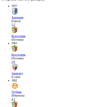
1957
Харчовик
(Одеса)
1:1
Колгоспник
(Полтава)
1961
Колгоспник
(Полтава)
2:0
Авангард
(Суми)
1962
Трубник
(Нікополь)
4:1