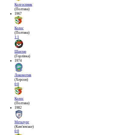
Колгоспник
(Полтава)
1967
Колос
(Полтава)
1:1
Шахтар
(Горлівка)
1974
Локомотив
(Херсон)
0:0
Колос
(Полтава)
1982
Металург
(Кам'янське)
0:0