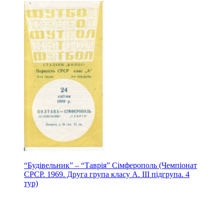
“Будівельник” – “Таврія” Сімферополь (Чемпіонат
СРСР. 1969. Друга група класу А. ІІІ підгрупа. 4
тур)