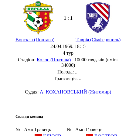
1 : 1
Ворскла (Полтава)
Таврія (Сімферополь)
24.04.1969. 18:15
4 тур
Стадіон:
Колос (Полтава)
. 10000 глядачів (вміст
34000)
Погода: ...
Трансляція: ...
Суддя:
А. КОХАНОВСЬКИЙ (Житомир)
Склади команд
№
Амп
Гравець
№
Амп
Гравець