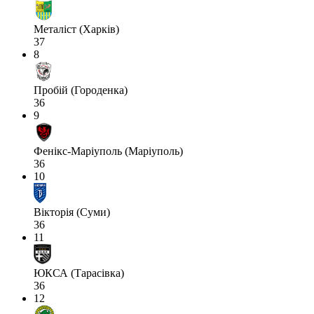
Металіст (Харків)
37
8
Пробій (Городенка)
36
9
Фенікс-Маріуполь (Маріуполь)
36
10
Вікторія (Суми)
36
11
ЮКСА (Тарасівка)
36
12