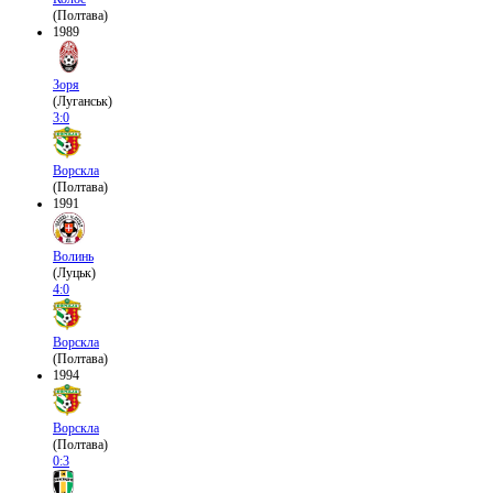
(Полтава)
1989
Зоря
(Луганськ)
3:0
Ворскла
(Полтава)
1991
Волинь
(Луцьк)
4:0
Ворскла
(Полтава)
1994
Ворскла
(Полтава)
0:3