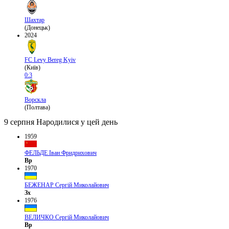
Шахтар
(Донецьк)
2024
FC Levy Bereg Kyiv
(Київ)
0:3
Ворскла
(Полтава)
9 серпня
Народилися у цей день
1959
ФЕЛЬДЕ Іван Фридрихович
Вр
1970
БЕЖЕНАР Сергій Миколайович
Зх
1976
ВЕЛИЧКО Сергій Миколайович
Вр