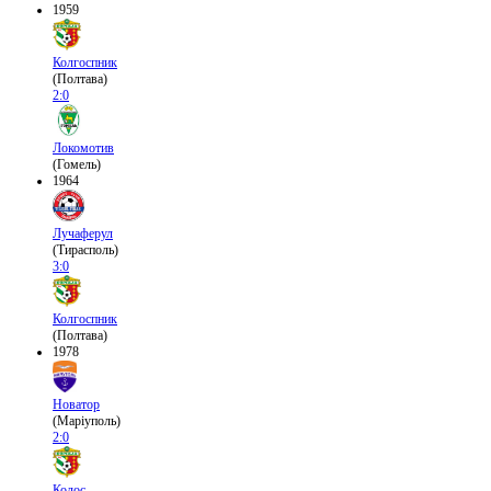
1959
Колгоспник
(Полтава)
2:0
Локомотив
(Гомель)
1964
Лучаферул
(Тирасполь)
3:0
Колгоспник
(Полтава)
1978
Новатор
(Маріуполь)
2:0
Колос