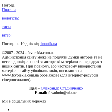
Погода
Полтава
вологість:
тиск:
вітер:
Погода на 10 днів від
sinoptik.ua
©2007 - 2024 - fcvorskla.com.ua
Адміністрація сайту може не поділяти думки авторів та не
несе відповідальності за авторські матеріали та передрук з
інших сайтів. При повному, або частковому використанні
матеріалів сайту уболівальників, посилання на
www.fcvorskla.com.ua обов'язкове (для інтернет-ресурсів
гіперпосилання).
Ідея
–
Олександр Стадниченко
E-mail:
fcvadmin@ukr.net
Ми в соціальних мережах