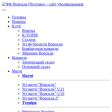
Головна
Новини
Клуб
Візитка
ІСТОРІЯ
Стадіон
Усі футболісти Ворскли
Бомбардири команди
Збірники Ворскли
Команда
Тренерський склад
Основний склад
Матчі
Матчі
Усі матчі “Ворскли”
Усі матчі “Ворскли” U21
Усі матчі “Ворскли” U19
Усі матчі “Ворскла-2”
Турніри
Чемпіонат України