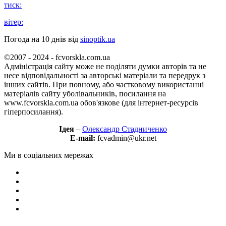
тиск:
вітер:
Погода на 10 днів від
sinoptik.ua
©2007 - 2024 - fcvorskla.com.ua
Адміністрація сайту може не поділяти думки авторів та не
несе відповідальності за авторські матеріали та передрук з
інших сайтів. При повному, або частковому використанні
матеріалів сайту уболівальників, посилання на
www.fcvorskla.com.ua обов'язкове (для інтернет-ресурсів
гіперпосилання).
Ідея
–
Олександр Стадниченко
E-mail:
fcvadmin@ukr.net
Ми в соціальних мережах