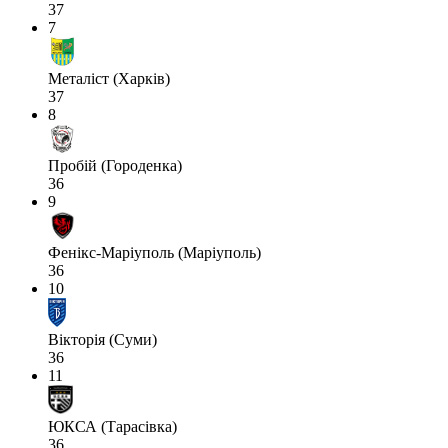
37
7
Металіст (Харків)
37
8
Пробій (Городенка)
36
9
Фенікс-Маріуполь (Маріуполь)
36
10
Вікторія (Суми)
36
11
ЮКСА (Тарасівка)
36