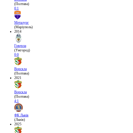
(Полтава)
0:1
Металург
(Маріуполь)
2014
Говерла
(Ужгород)
0:0
Ворскла
(Полтава)
2021
Ворскла
(Полтава)
4:1
ФК Львів
(Львів)
2025