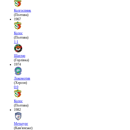
Колгоспник
(Полтава)
1967
Колос
(Полтава)
1:1
Шахтар
(Горлівка)
1974
Локомотив
(Херсон)
0:0
Колос
(Полтава)
1982
Металург
(Кам'янське)