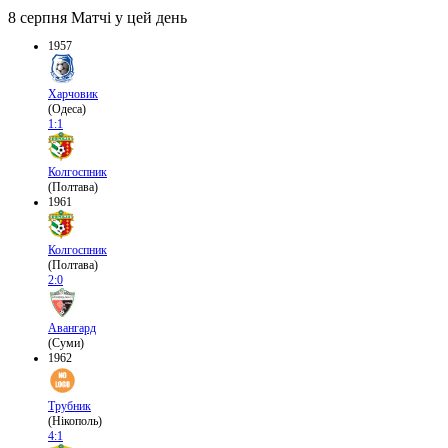
8 серпня
Матчі у цей день
1957
Харчовик
(Одеса)
1:1
Колгоспник
(Полтава)
1961
Колгоспник
(Полтава)
2:0
Авангард
(Суми)
1962
Трубник
(Нікополь)
4:1