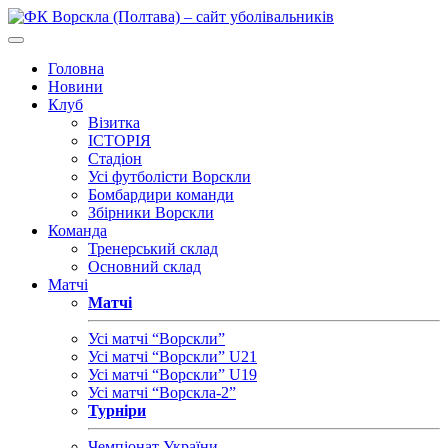
Головна
Новини
Клуб
Візитка
ІСТОРІЯ
Стадіон
Усі футболісти Ворскли
Бомбардири команди
Збірники Ворскли
Команда
Тренерський склад
Основний склад
Матчі
Матчі
Усі матчі “Ворскли”
Усі матчі “Ворскли” U21
Усі матчі “Ворскли” U19
Усі матчі “Ворскла-2”
Турніри
Чемпіонат України