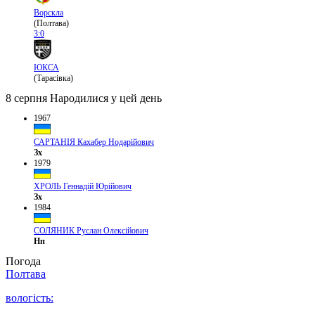
Ворскла
(Полтава)
3:0
ЮКСА
(Тарасівка)
8 серпня
Народилися у цей день
1967
САРТАНІЯ Кахабер Нодарійович
Зх
1979
ХРОЛЬ Геннадій Юрійович
Зх
1984
СОЛЯНИК Руслан Олексійович
Нп
Погода
Полтава
вологість: