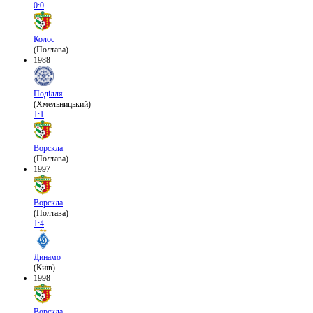
0:0
Колос
(Полтава)
1988
Поділля
(Хмельницький)
1:1
Ворскла
(Полтава)
1997
Ворскла
(Полтава)
1:4
Динамо
(Київ)
1998
Ворскла