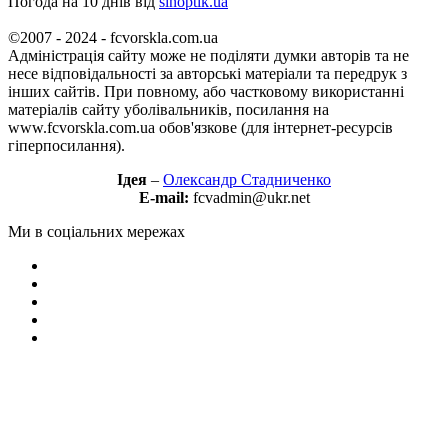
Погода на 10 днів від
sinoptik.ua
©2007 - 2024 - fcvorskla.com.ua
Адміністрація сайту може не поділяти думки авторів та не
несе відповідальності за авторські матеріали та передрук з
інших сайтів. При повному, або частковому використанні
матеріалів сайту уболівальників, посилання на
www.fcvorskla.com.ua обов'язкове (для інтернет-ресурсів
гіперпосилання).
Ідея
–
Олександр Стадниченко
E-mail:
fcvadmin@ukr.net
Ми в соціальних мережах