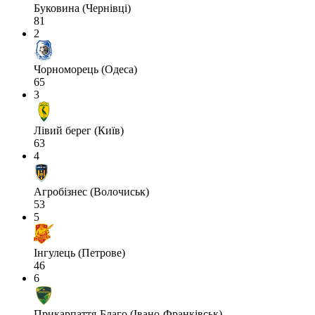
Буковина (Чернівці)
81
2
Чорноморець (Одеса)
65
3
Лівий берег (Київ)
63
4
Агробізнес (Волочиськ)
53
5
Інгулець (Петрове)
46
6
Прикарпаття-Благо (Івано-Франківськ)