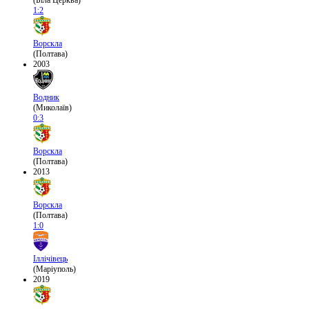
(Біла Церква)
1:2
Ворскла
(Полтава)
2003
Водник
(Миколаїв)
0:3
Ворскла
(Полтава)
2013
Ворскла
(Полтава)
1:0
Іллічівець
(Маріуполь)
2019