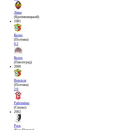
Зірка
(Кропивницький)
1981
Колос
(Полтава)
0:2
Колос
(Павлоград)
2000
Ворскла
(Полтава)
2:0
Работнічкі
(Скопьє)
2002
Рось