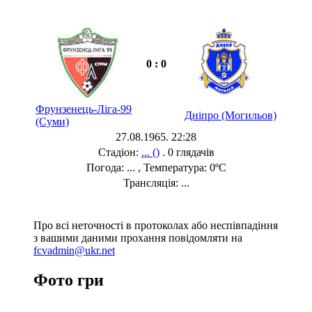
0 : 0
Фрунзенець-Ліга-99
Дніпро (Могильов)
(Суми)
27.08.1965. 22:28
Стадіон:
... ()
. 0 глядачів
Погода: ... , Температура: 0ºC
Трансляція: ...
Про всі неточності в протоколах або неспівпадіння
з вашими даними прохання повідомляти на
fcvadmin@ukr.net
Фото гри