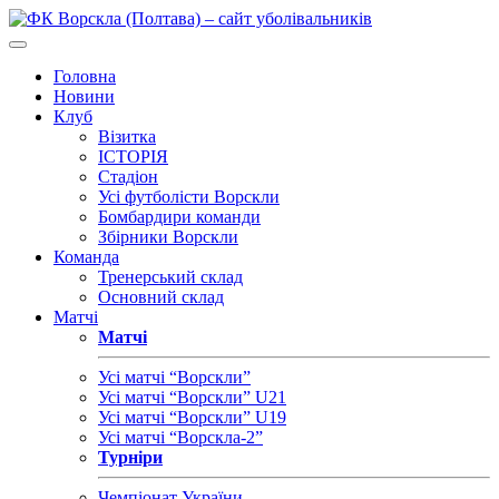
Головна
Новини
Клуб
Візитка
ІСТОРІЯ
Стадіон
Усі футболісти Ворскли
Бомбардири команди
Збірники Ворскли
Команда
Тренерський склад
Основний склад
Матчі
Матчі
Усі матчі “Ворскли”
Усі матчі “Ворскли” U21
Усі матчі “Ворскли” U19
Усі матчі “Ворскла-2”
Турніри
Чемпіонат України