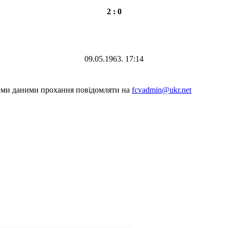
2 : 0
09.05.1963. 17:14
шими даними прохання повідомляти на
fcvadmin@ukr.net