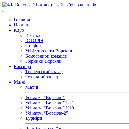
Головна
Новини
Клуб
Візитка
ІСТОРІЯ
Стадіон
Усі футболісти Ворскли
Бомбардири команди
Збірники Ворскли
Команда
Тренерський склад
Основний склад
Матчі
Матчі
Усі матчі “Ворскли”
Усі матчі “Ворскли” U21
Усі матчі “Ворскли” U19
Усі матчі “Ворскла-2”
Турніри
Чемпіонат України