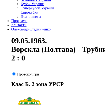
Кубок України
Суперкубок України
Єврокубки
Полтавщина
Програми
Контакти
Олександр Стадниченко
09.05.1963.
Ворскла (Полтава) - Трубн
2 : 0
Протокол гри
Клас Б. 2 зона УРСР