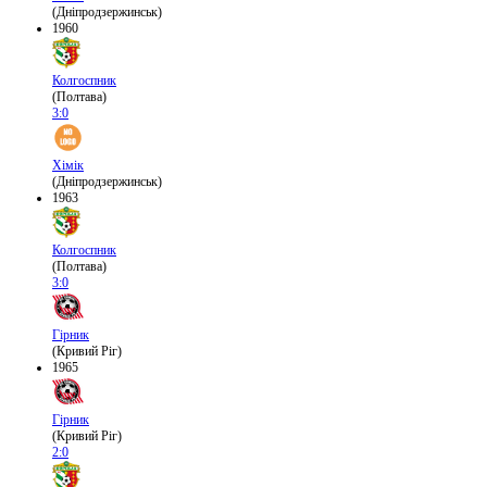
(Дніпродзержинськ)
1960
Колгоспник
(Полтава)
3:0
Хімік
(Дніпродзержинськ)
1963
Колгоспник
(Полтава)
3:0
Гірник
(Кривий Ріг)
1965
Гірник
(Кривий Ріг)
2:0