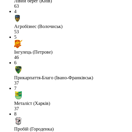
Лівий берег (Київ)
63
4
Агробізнес (Волочиськ)
53
5
Інгулець (Петрове)
46
6
Прикарпаття-Благо (Івано-Франківськ)
37
7
Металіст (Харків)
37
8
Пробій (Городенка)