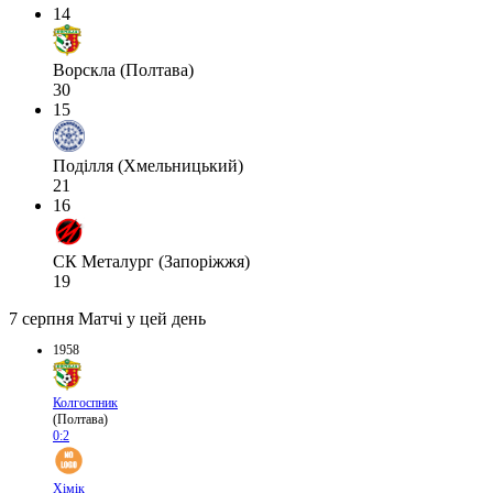
14
Ворскла (Полтава)
30
15
Поділля (Хмельницький)
21
16
СК Металург (Запоріжжя)
19
7 серпня
Матчі у цей день
1958
Колгоспник
(Полтава)
0:2
Хімік