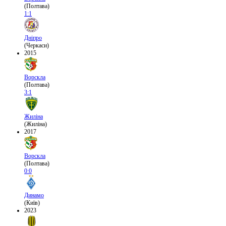
(Полтава)
1:1
Дніпро
(Черкаси)
2015
Ворскла
(Полтава)
3:1
Жиліна
(Жиліна)
2017
Ворскла
(Полтава)
0:0
Динамо
(Київ)
2023