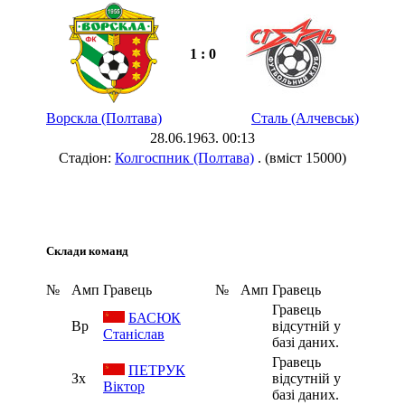
1 : 0
Ворскла (Полтава)
Сталь (Алчевськ)
28.06.1963. 00:13
Стадіон:
Колгоспник (Полтава)
. (вміст 15000)
Склади команд
№
Амп
Гравець
№
Амп
Гравець
Гравець
БАСЮК
Вр
відсутній у
Станіслав
базі даних.
Гравець
ПЕТРУК
Зх
відсутній у
Віктор
базі даних.