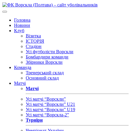
Головна
Новини
Клуб
Візитка
ІСТОРІЯ
Стадіон
Усі футболісти Ворскли
Бомбардири команди
Збірники Ворскли
Команда
Тренерський склад
Основний склад
Матчі
Матчі
Усі матчі “Ворскли”
Усі матчі “Ворскли” U21
Усі матчі “Ворскли” U19
Усі матчі “Ворскла-2”
Турніри
Чемпіонат України