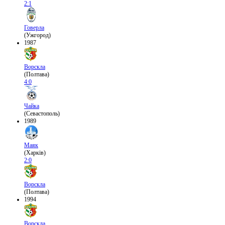
2:1
Говерла
(Ужгород)
1987
Ворскла
(Полтава)
4:0
Чайка
(Севастополь)
1989
Маяк
(Харків)
2:0
Ворскла
(Полтава)
1994
Ворскла