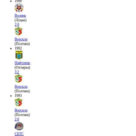
1990
Волинь
(Луцьк)
2:0
Ворскла
(Полтава)
1992
Нафтовик
(Охтирка)
3:2
Ворскла
(Полтава)
1993
Ворскла
(Полтава)
2:0
СБТС