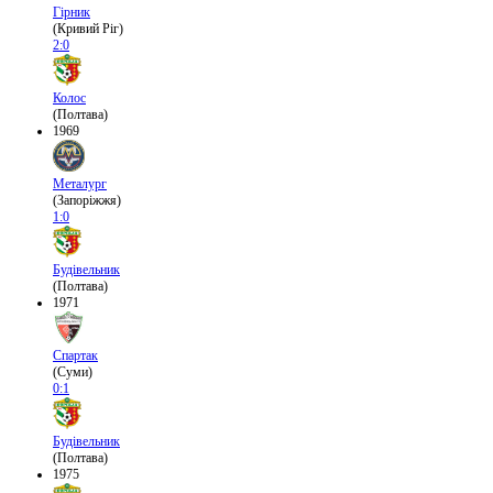
Гірник
(Кривий Ріг)
2:0
Колос
(Полтава)
1969
Металург
(Запоріжжя)
1:0
Будівельник
(Полтава)
1971
Спартак
(Суми)
0:1
Будівельник
(Полтава)
1975