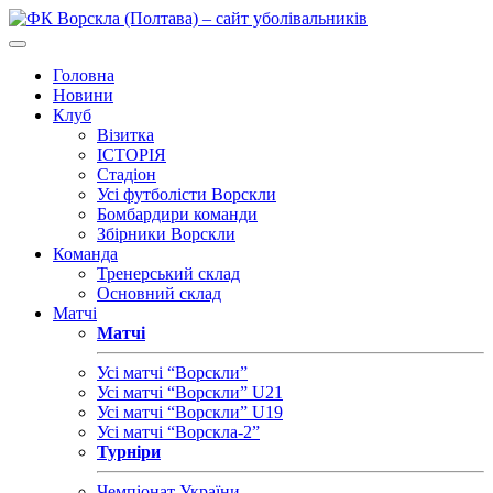
Головна
Новини
Клуб
Візитка
ІСТОРІЯ
Стадіон
Усі футболісти Ворскли
Бомбардири команди
Збірники Ворскли
Команда
Тренерський склад
Основний склад
Матчі
Матчі
Усі матчі “Ворскли”
Усі матчі “Ворскли” U21
Усі матчі “Ворскли” U19
Усі матчі “Ворскла-2”
Турніри
Чемпіонат України