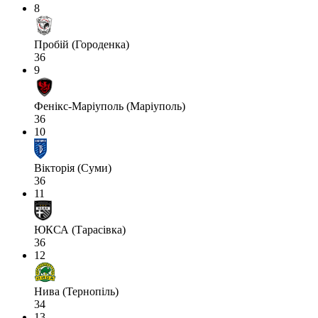
8
Пробій (Городенка)
36
9
Фенікс-Маріуполь (Маріуполь)
36
10
Вікторія (Суми)
36
11
ЮКСА (Тарасівка)
36
12
Нива (Тернопіль)
34
13