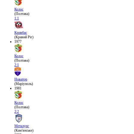
Колос
(Полтава)
1:1
Кривбас
(Кривий Ріг)
1977
Колос
(Полтава)
2:1
Новатор
(Маріуполь)
1981
Колос
(Полтава)
2:2
Металург
(Кам'янське)