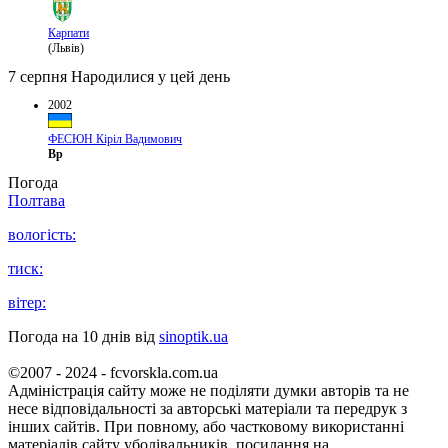
Карпати
(Львів)
7 серпня
Народилися у цей день
2002
ФЕСЮН Кіріл Вадимович
Вр
Погода
Полтава
вологість:
тиск:
вітер:
Погода на 10 днів від
sinoptik.ua
©2007 - 2024 - fcvorskla.com.ua
Адміністрація сайту може не поділяти думки авторів та не
несе відповідальності за авторські матеріали та передрук з
інших сайтів. При повному, або частковому використанні
матеріалів сайту уболівальників, посилання на