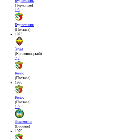
Будівельник
(Тернопіль)
1:3
Будівельник
(Полтава)
1973
Зірка
(Кропивницький)
2:2
Колос
(Полтава)
1976
Колос
(Полтава)
1:0
Локомотив
(Вінниця)
1979