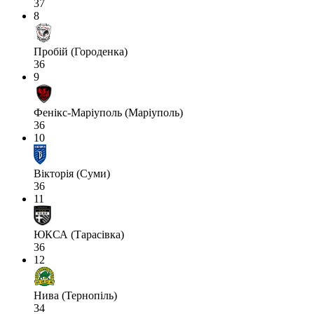
37
8
Пробій (Городенка)
36
9
Фенікс-Маріуполь (Маріуполь)
36
10
Вікторія (Суми)
36
11
ЮКСА (Тарасівка)
36
12
Нива (Тернопіль)
34