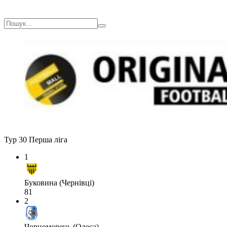
Тур 30
Перша ліга
1
Буковина (Чернівці)
81
2
Чорноморець (Одеса)