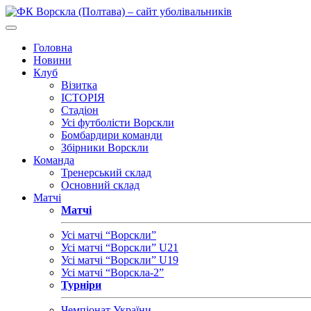
Головна
Новини
Клуб
Візитка
ІСТОРІЯ
Стадіон
Усі футболісти Ворскли
Бомбардири команди
Збірники Ворскли
Команда
Тренерський склад
Основний склад
Матчі
Матчі
Усі матчі “Ворскли”
Усі матчі “Ворскли” U21
Усі матчі “Ворскли” U19
Усі матчі “Ворскла-2”
Турніри
Чемпіонат України