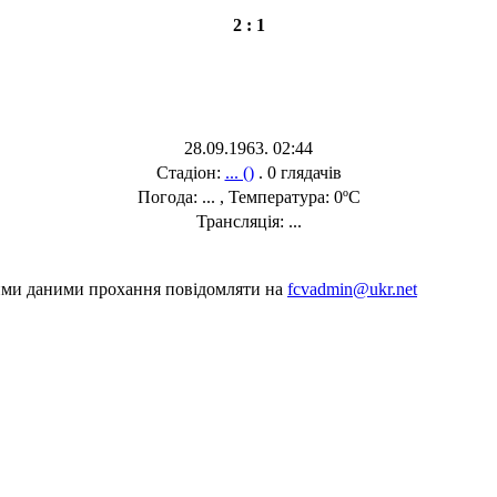
2 : 1
28.09.1963. 02:44
Стадіон:
... ()
. 0 глядачів
Погода: ... , Температура: 0ºC
Трансляція: ...
шими даними прохання повідомляти на
fcvadmin@ukr.net