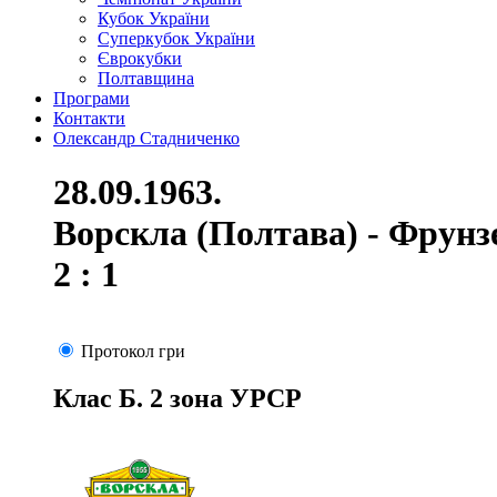
Кубок України
Суперкубок України
Єврокубки
Полтавщина
Програми
Контакти
Олександр Стадниченко
28.09.1963.
Ворскла (Полтава) - Фрунз
2 : 1
Протокол гри
Клас Б. 2 зона УРСР