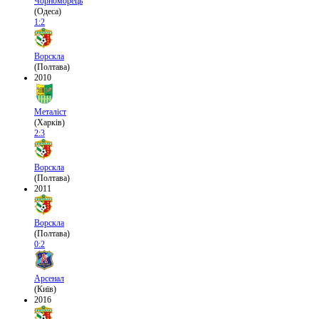
Чорноморець
(Одеса)
1:2
Ворскла
(Полтава)
2010
Металіст
(Харків)
2:3
Ворскла
(Полтава)
2011
Ворскла
(Полтава)
0:2
Арсенал
(Київ)
2016