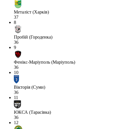
Металіст (Харків)
37
8
Пробій (Городенка)
36
9
Фенікс-Маріуполь (Маріуполь)
36
10
Вікторія (Суми)
36
11
ЮКСА (Тарасівка)
36
12