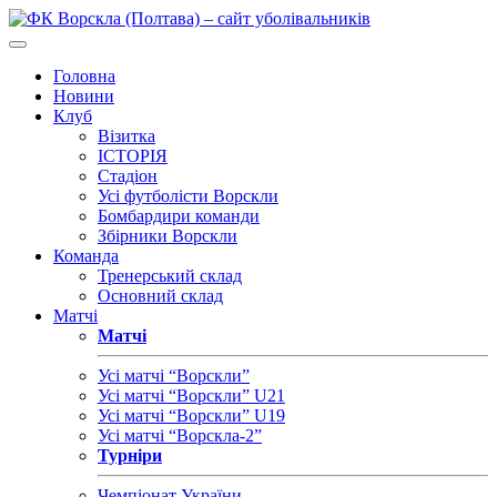
Головна
Новини
Клуб
Візитка
ІСТОРІЯ
Стадіон
Усі футболісти Ворскли
Бомбардири команди
Збірники Ворскли
Команда
Тренерський склад
Основний склад
Матчі
Матчі
Усі матчі “Ворскли”
Усі матчі “Ворскли” U21
Усі матчі “Ворскли” U19
Усі матчі “Ворскла-2”
Турніри
Чемпіонат України