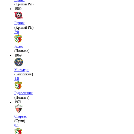
(Кривий Ріг)
1965
Гірник
(Кривий Ріг)
2:0
Колос
(Полтава)
1969
Металург
(Запоріжжя)
1:0
Будівельник
(Полтава)
1971
Спартак
(Суми)
0:1