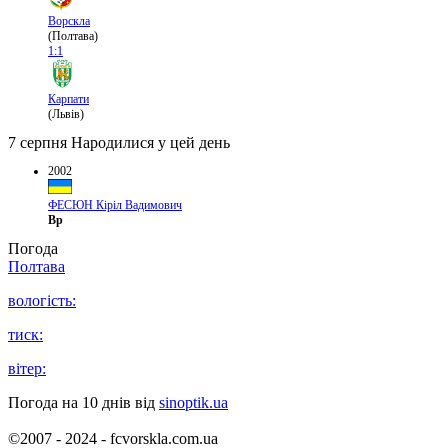
Ворскла
(Полтава)
1:1
Карпати
(Львів)
7 серпня
Народилися у цей день
2002
ФЕСЮН Кіріл Вадимович
Вр
Погода
Полтава
вологість:
тиск:
вітер:
Погода на 10 днів від
sinoptik.ua
©2007 - 2024 - fcvorskla.com.ua