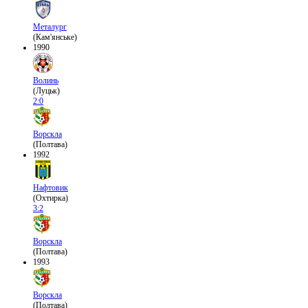
Металург
(Кам'янське)
1990
Волинь
(Луцьк)
2:0
Ворскла
(Полтава)
1992
Нафтовик
(Охтирка)
3:2
Ворскла
(Полтава)
1993
Ворскла
(Полтава)