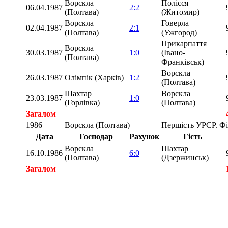
Ворскла
Полісся
06.04.1987
2:2
(Полтава)
(Житомир)
Ворскла
Говерла
02.04.1987
2:1
(Полтава)
(Ужгород)
Прикарпаття
Ворскла
30.03.1987
1:0
(Івано-
(Полтава)
Франківськ)
Ворскла
26.03.1987
Олімпік (Харків)
1:2
(Полтава)
Шахтар
Ворскла
23.03.1987
1:0
(Горлівка)
(Полтава)
Загалом
1986
Ворскла (Полтава)
Першість УРСР. Ф
Дата
Господар
Рахунок
Гість
Ворскла
Шахтар
16.10.1986
6:0
(Полтава)
(Дзержинськ)
Загалом
Загалом