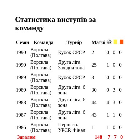
Статистика виступів за
команду
Сезон
Команда
Турнір
Матчі
Ворскла
1990
Кубок СРСР
2
0
0
0
(Полтава)
Ворскла
Друга ліга.
1990
25
1
0
0
(Полтава)
Західна зона
Ворскла
1989
Кубок СРСР
3
0
0
0
(Полтава)
Ворскла
Друга ліга. 6
1989
30
0
3
0
(Полтава)
зона
Ворскла
Друга ліга. 6
1988
44
4
3
0
(Полтава)
зона
Ворскла
Друга ліга. 6
1987
43
1
1
0
(Полтава)
зона
Ворскла
Першість
1986
1
1
0
0
(Полтава)
УРСР. Фінал
Загалом
148
7
7
0