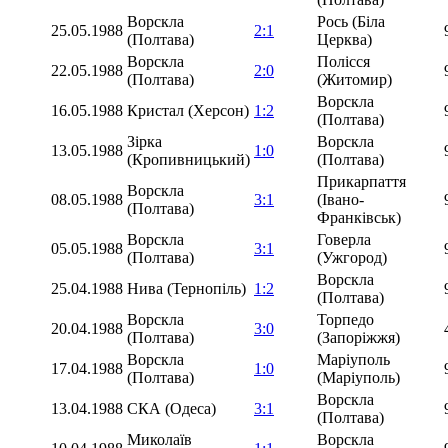
Ворскла
Рось (Біла
25.05.1988
2:1
(Полтава)
Церква)
Ворскла
Полісся
22.05.1988
2:0
(Полтава)
(Житомир)
Ворскла
16.05.1988
Кристал (Херсон)
1:2
(Полтава)
Зірка
Ворскла
13.05.1988
1:0
(Кропивницький)
(Полтава)
Прикарпаття
Ворскла
08.05.1988
3:1
(Івано-
(Полтава)
Франківськ)
Ворскла
Говерла
05.05.1988
3:1
(Полтава)
(Ужгород)
Ворскла
25.04.1988
Нива (Тернопіль)
1:2
(Полтава)
Ворскла
Торпедо
20.04.1988
3:0
(Полтава)
(Запоріжжя)
Ворскла
Маріуполь
17.04.1988
1:0
(Полтава)
(Маріуполь)
Ворскла
13.04.1988
СКА (Одеса)
3:1
(Полтава)
Миколаїв
Ворскла