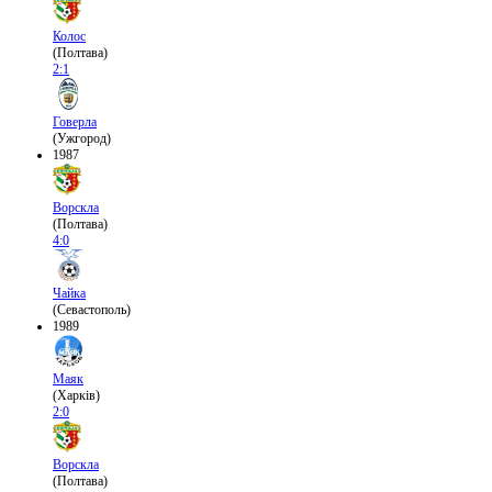
Колос
(Полтава)
2:1
Говерла
(Ужгород)
1987
Ворскла
(Полтава)
4:0
Чайка
(Севастополь)
1989
Маяк
(Харків)
2:0
Ворскла
(Полтава)