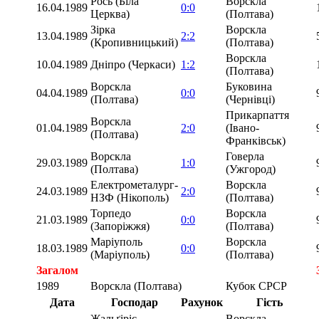
Рось (Біла
Ворскла
16.04.1989
0:0
Церква)
(Полтава)
Зірка
Ворскла
13.04.1989
2:2
(Кропивницький)
(Полтава)
Ворскла
10.04.1989
Дніпро (Черкаси)
1:2
(Полтава)
Ворскла
Буковина
04.04.1989
0:0
(Полтава)
(Чернівці)
Прикарпаття
Ворскла
01.04.1989
2:0
(Івано-
(Полтава)
Франківськ)
Ворскла
Говерла
29.03.1989
1:0
(Полтава)
(Ужгород)
Електрометалург-
Ворскла
24.03.1989
2:0
НЗФ (Нікополь)
(Полтава)
Торпедо
Ворскла
21.03.1989
0:0
(Запоріжжя)
(Полтава)
Маріуполь
Ворскла
18.03.1989
0:0
(Маріуполь)
(Полтава)
Загалом
1989
Ворскла (Полтава)
Кубок СРСР
Дата
Господар
Рахунок
Гість
Жальґіріс
Ворскла