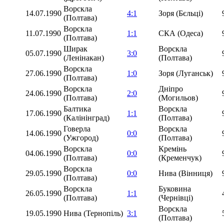
Ворскла
14.07.1990
4:1
Зоря (Бєльці)
(Полтава)
Ворскла
11.07.1990
1:1
СКА (Одеса)
(Полтава)
Ширак
Ворскла
05.07.1990
3:0
(Ленінакан)
(Полтава)
Ворскла
27.06.1990
1:0
Зоря (Луганськ)
(Полтава)
Ворскла
Дніпро
24.06.1990
2:0
(Полтава)
(Могильов)
Балтика
Ворскла
17.06.1990
1:1
(Калінінград)
(Полтава)
Говерла
Ворскла
14.06.1990
0:0
(Ужгород)
(Полтава)
Ворскла
Кремінь
04.06.1990
0:0
(Полтава)
(Кременчук)
Ворскла
29.05.1990
0:0
Нива (Вінниця)
(Полтава)
Ворскла
Буковина
26.05.1990
1:1
(Полтава)
(Чернівці)
Ворскла
19.05.1990
Нива (Тернопіль)
3:1
(Полтава)