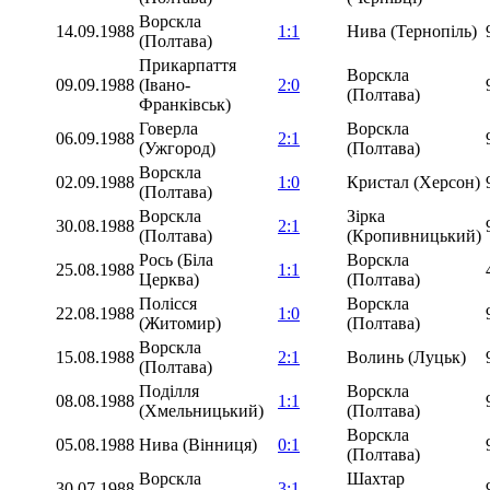
Ворскла
14.09.1988
1:1
Нива (Тернопіль)
(Полтава)
Прикарпаття
Ворскла
09.09.1988
(Івано-
2:0
(Полтава)
Франківськ)
Говерла
Ворскла
06.09.1988
2:1
(Ужгород)
(Полтава)
Ворскла
02.09.1988
1:0
Кристал (Херсон)
(Полтава)
Ворскла
Зірка
30.08.1988
2:1
(Полтава)
(Кропивницький)
Рось (Біла
Ворскла
25.08.1988
1:1
Церква)
(Полтава)
Полісся
Ворскла
22.08.1988
1:0
(Житомир)
(Полтава)
Ворскла
15.08.1988
2:1
Волинь (Луцьк)
(Полтава)
Поділля
Ворскла
08.08.1988
1:1
(Хмельницький)
(Полтава)
Ворскла
05.08.1988
Нива (Вінниця)
0:1
(Полтава)
Ворскла
Шахтар
30.07.1988
3:1