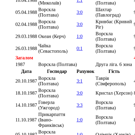
10.04.1988
1:1
(Миколаїв)
(Полтава)
Ворскла
Шахтар
05.04.1988
3:0
(Полтава)
(Павлоград)
Ворскла
Кривбас (Кривий
02.04.1988
3:0
(Полтава)
Ріг)
Ворскла
29.03.1988
Океан (Керч)
1:0
(Полтава)
Чайка
Ворскла
26.03.1988
0:1
(Севастополь)
(Полтава)
Загалом
1987
Ворскла (Полтава)
Друга ліга. 6 зона
Дата
Господар
Рахунок
Гість
Ворскла
Таврія
20.10.1987
3:1
(Полтава)
(Сімферополь)
Ворскла
18.10.1987
3:0
Кристал (Херсон)
(Полтава)
Говерла
Ворскла
14.10.1987
3:3
(Ужгород)
(Полтава)
Прикарпаття
Ворскла
11.10.1987
(Івано-
1:0
(Полтава)
Франківськ)
Ворскла
05.10.1987
1:0
Олімпік (Харків)