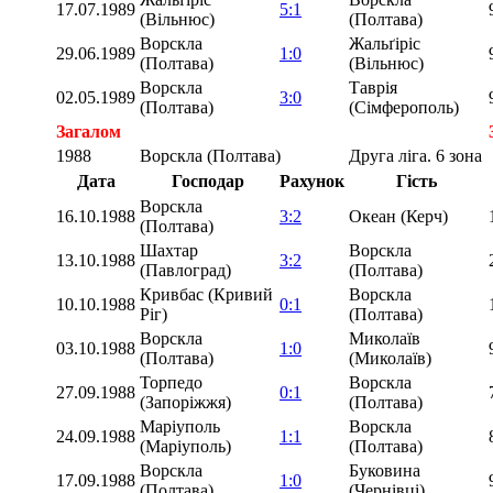
17.07.1989
5:1
(Вільнюс)
(Полтава)
Ворскла
Жальґіріс
29.06.1989
1:0
(Полтава)
(Вільнюс)
Ворскла
Таврія
02.05.1989
3:0
(Полтава)
(Сімферополь)
Загалом
1988
Ворскла (Полтава)
Друга ліга. 6 зона
Дата
Господар
Рахунок
Гість
Ворскла
16.10.1988
3:2
Океан (Керч)
(Полтава)
Шахтар
Ворскла
13.10.1988
3:2
(Павлоград)
(Полтава)
Кривбас (Кривий
Ворскла
10.10.1988
0:1
Ріг)
(Полтава)
Ворскла
Миколаїв
03.10.1988
1:0
(Полтава)
(Миколаїв)
Торпедо
Ворскла
27.09.1988
0:1
(Запоріжжя)
(Полтава)
Маріуполь
Ворскла
24.09.1988
1:1
(Маріуполь)
(Полтава)
Ворскла
Буковина
17.09.1988
1:0
(Полтава)
(Чернівці)