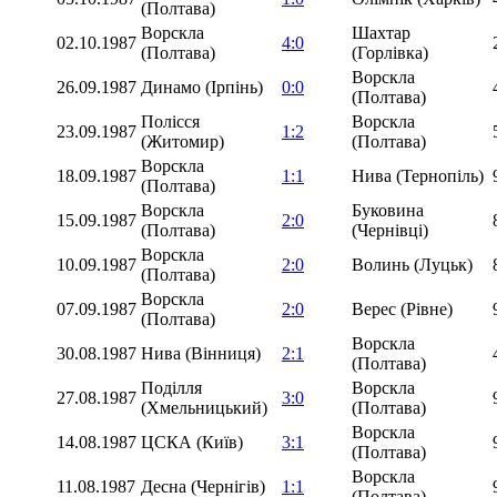
(Полтава)
Ворскла
Шахтар
02.10.1987
4:0
(Полтава)
(Горлівка)
Ворскла
26.09.1987
Динамо (Ірпінь)
0:0
(Полтава)
Полісся
Ворскла
23.09.1987
1:2
(Житомир)
(Полтава)
Ворскла
18.09.1987
1:1
Нива (Тернопіль)
(Полтава)
Ворскла
Буковина
15.09.1987
2:0
(Полтава)
(Чернівці)
Ворскла
10.09.1987
2:0
Волинь (Луцьк)
(Полтава)
Ворскла
07.09.1987
2:0
Верес (Рівне)
(Полтава)
Ворскла
30.08.1987
Нива (Вінниця)
2:1
(Полтава)
Поділля
Ворскла
27.08.1987
3:0
(Хмельницький)
(Полтава)
Ворскла
14.08.1987
ЦСКА (Київ)
3:1
(Полтава)
Ворскла
11.08.1987
Десна (Чернігів)
1:1
(Полтава)