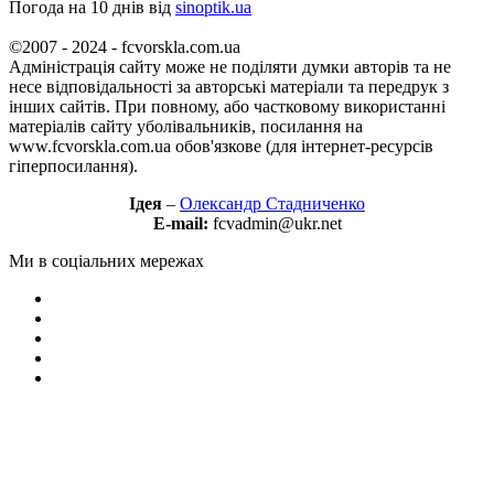
Погода на 10 днів від
sinoptik.ua
©2007 - 2024 - fcvorskla.com.ua
Адміністрація сайту може не поділяти думки авторів та не
несе відповідальності за авторські матеріали та передрук з
інших сайтів. При повному, або частковому використанні
матеріалів сайту уболівальників, посилання на
www.fcvorskla.com.ua обов'язкове (для інтернет-ресурсів
гіперпосилання).
Ідея
–
Олександр Стадниченко
E-mail:
fcvadmin@ukr.net
Ми в соціальних мережах