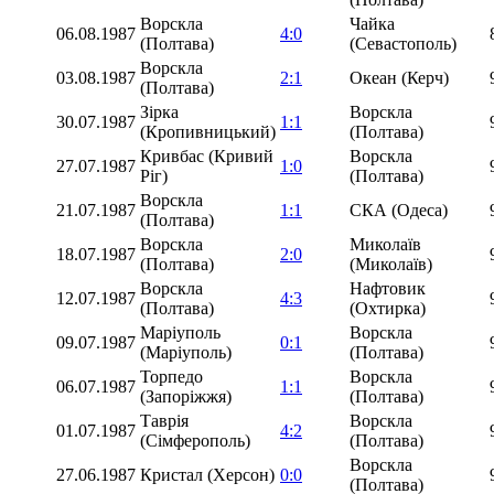
Ворскла
Чайка
06.08.1987
4:0
(Полтава)
(Севастополь)
Ворскла
03.08.1987
2:1
Океан (Керч)
(Полтава)
Зірка
Ворскла
30.07.1987
1:1
(Кропивницький)
(Полтава)
Кривбас (Кривий
Ворскла
27.07.1987
1:0
Ріг)
(Полтава)
Ворскла
21.07.1987
1:1
СКА (Одеса)
(Полтава)
Ворскла
Миколаїв
18.07.1987
2:0
(Полтава)
(Миколаїв)
Ворскла
Нафтовик
12.07.1987
4:3
(Полтава)
(Охтирка)
Маріуполь
Ворскла
09.07.1987
0:1
(Маріуполь)
(Полтава)
Торпедо
Ворскла
06.07.1987
1:1
(Запоріжжя)
(Полтава)
Таврія
Ворскла
01.07.1987
4:2
(Сімферополь)
(Полтава)
Ворскла
27.06.1987
Кристал (Херсон)
0:0
(Полтава)