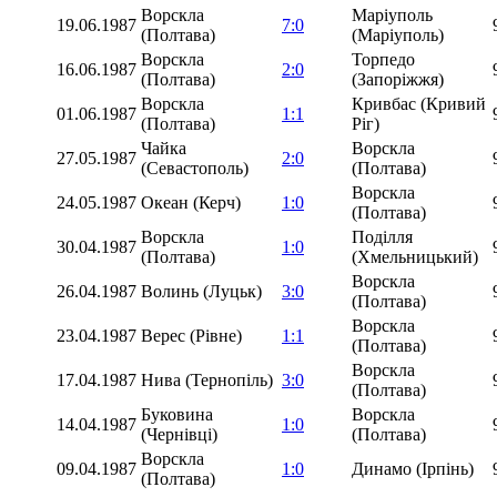
Ворскла
Маріуполь
19.06.1987
7:0
(Полтава)
(Маріуполь)
Ворскла
Торпедо
16.06.1987
2:0
(Полтава)
(Запоріжжя)
Ворскла
Кривбас (Кривий
01.06.1987
1:1
(Полтава)
Ріг)
Чайка
Ворскла
27.05.1987
2:0
(Севастополь)
(Полтава)
Ворскла
24.05.1987
Океан (Керч)
1:0
(Полтава)
Ворскла
Поділля
30.04.1987
1:0
(Полтава)
(Хмельницький)
Ворскла
26.04.1987
Волинь (Луцьк)
3:0
(Полтава)
Ворскла
23.04.1987
Верес (Рівне)
1:1
(Полтава)
Ворскла
17.04.1987
Нива (Тернопіль)
3:0
(Полтава)
Буковина
Ворскла
14.04.1987
1:0
(Чернівці)
(Полтава)
Ворскла
09.04.1987
1:0
Динамо (Ірпінь)
(Полтава)