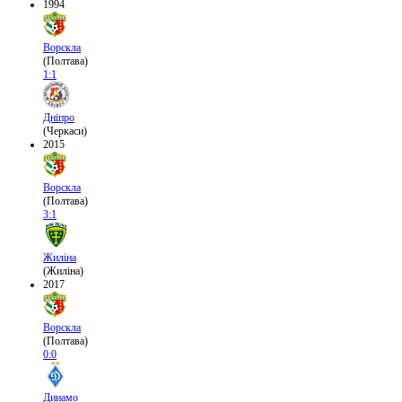
1994
Ворскла
(Полтава)
1:1
Дніпро
(Черкаси)
2015
Ворскла
(Полтава)
3:1
Жиліна
(Жиліна)
2017
Ворскла
(Полтава)
0:0
Динамо