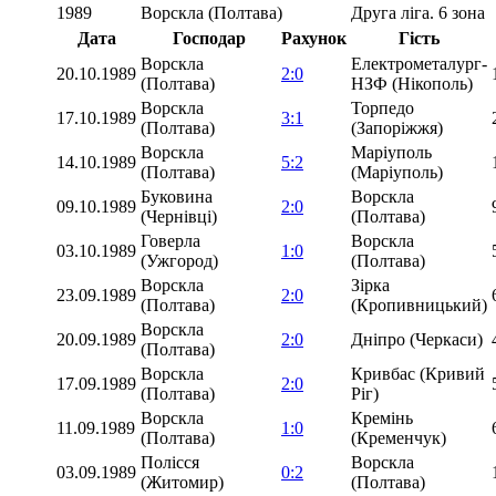
1989
Ворскла (Полтава)
Друга ліга. 6 зона
Дата
Господар
Рахунок
Гість
Ворскла
Електрометалург-
20.10.1989
2:0
(Полтава)
НЗФ (Нікополь)
Ворскла
Торпедо
17.10.1989
3:1
(Полтава)
(Запоріжжя)
Ворскла
Маріуполь
14.10.1989
5:2
(Полтава)
(Маріуполь)
Буковина
Ворскла
09.10.1989
2:0
(Чернівці)
(Полтава)
Говерла
Ворскла
03.10.1989
1:0
(Ужгород)
(Полтава)
Ворскла
Зірка
23.09.1989
2:0
(Полтава)
(Кропивницький)
Ворскла
20.09.1989
2:0
Дніпро (Черкаси)
(Полтава)
Ворскла
Кривбас (Кривий
17.09.1989
2:0
(Полтава)
Ріг)
Ворскла
Кремінь
11.09.1989
1:0
(Полтава)
(Кременчук)
Полісся
Ворскла
03.09.1989
0:2
(Житомир)
(Полтава)