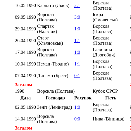
Ворскла
16.05.1990
Карпати (Львів)
2:1
(Полтава)
Ворскла
Іскра
09.05.1990
3:0
(Полтава)
(Смоленськ)
Спартак
Ворскла
29.04.1990
1:0
(Нальчик)
(Полтава)
Старт
Ворскла
26.04.1990
1:1
(Ульяновськ)
(Полтава)
Ворскла
Галичина
17.04.1990
1:0
(Полтава)
(Дрогобич)
Ворскла
10.04.1990
Неман (Гродно)
1:1
(Полтава)
Ворскла
07.04.1990
Динамо (Брест)
0:1
(Полтава)
Загалом
1990
Ворскла (Полтава)
Кубок СРСР
Дата
Господар
Рахунок
Гість
Ворскла
02.05.1990
Зеніт (Ленінград)
1:0
(Полтава)
Ворскла
14.04.1990
0:0
Нива (Вінниця)
(Полтава)
Загалом