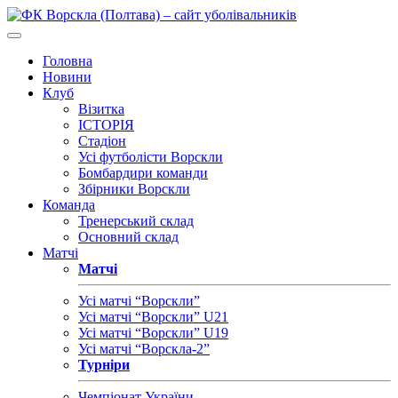
Головна
Новини
Клуб
Візитка
ІСТОРІЯ
Стадіон
Усі футболісти Ворскли
Бомбардири команди
Збірники Ворскли
Команда
Тренерський склад
Основний склад
Матчі
Матчі
Усі матчі “Ворскли”
Усі матчі “Ворскли” U21
Усі матчі “Ворскли” U19
Усі матчі “Ворскла-2”
Турніри
Чемпіонат України