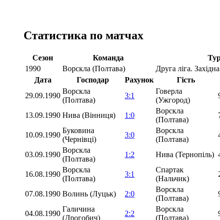
Статистика по матчах
Сезон
Команда
Тур
1990
Ворскла (Полтава)
Друга ліга. Західна
Дата
Господар
Рахунок
Гість
Ворскла
Говерла
29.09.1990
3:1
(Полтава)
(Ужгород)
Ворскла
13.09.1990
Нива (Вінниця)
1:0
(Полтава)
Буковина
Ворскла
10.09.1990
3:0
(Чернівці)
(Полтава)
Ворскла
03.09.1990
1:2
Нива (Тернопіль)
(Полтава)
Ворскла
Спартак
16.08.1990
3:1
(Полтава)
(Нальчик)
Ворскла
07.08.1990
Волинь (Луцьк)
2:0
(Полтава)
Галичина
Ворскла
04.08.1990
2:2
(Дрогобич)
(Полтава)