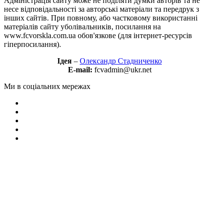
Адміністрація сайту може не поділяти думки авторів та не
несе відповідальності за авторські матеріали та передрук з
інших сайтів. При повному, або частковому використанні
матеріалів сайту уболівальників, посилання на
www.fcvorskla.com.ua обов'язкове (для інтернет-ресурсів
гіперпосилання).
Ідея
–
Олександр Стадниченко
E-mail:
fcvadmin@ukr.net
Ми в соціальних мережах