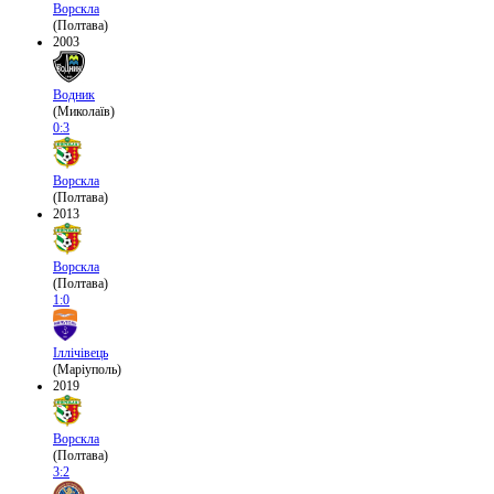
Ворскла
(Полтава)
2003
Водник
(Миколаїв)
0:3
Ворскла
(Полтава)
2013
Ворскла
(Полтава)
1:0
Іллічівець
(Маріуполь)
2019
Ворскла
(Полтава)
3:2