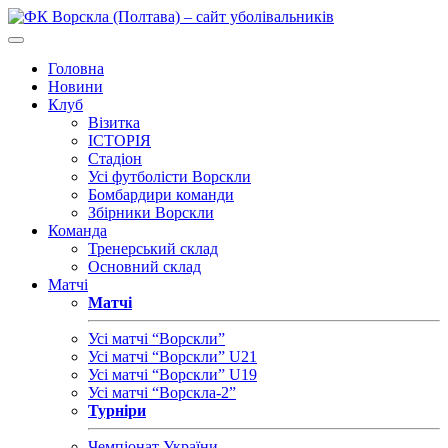
Головна
Новини
Клуб
Візитка
ІСТОРІЯ
Стадіон
Усі футболісти Ворскли
Бомбардири команди
Збірники Ворскли
Команда
Тренерський склад
Основний склад
Матчі
Матчі
Усі матчі “Ворскли”
Усі матчі “Ворскли” U21
Усі матчі “Ворскли” U19
Усі матчі “Ворскла-2”
Турніри
Чемпіонат України