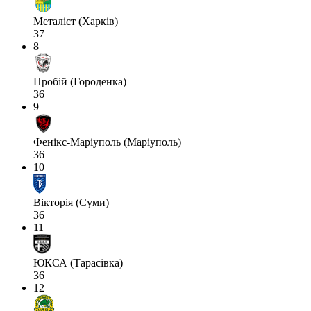
Металіст (Харків)
37
8
Пробій (Городенка)
36
9
Фенікс-Маріуполь (Маріуполь)
36
10
Вікторія (Суми)
36
11
ЮКСА (Тарасівка)
36
12