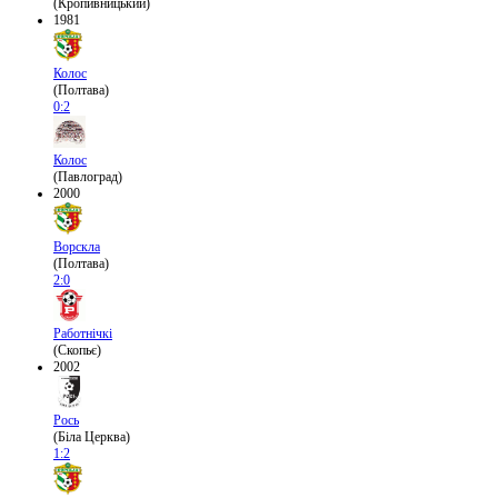
(Кропивницький)
1981
Колос
(Полтава)
0:2
Колос
(Павлоград)
2000
Ворскла
(Полтава)
2:0
Работнічкі
(Скопьє)
2002
Рось
(Біла Церква)
1:2