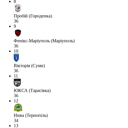
8
Пробій (Городенка)
36
9
Фенікс-Маріуполь (Маріуполь)
36
10
Вікторія (Суми)
36
11
ЮКСА (Тарасівка)
36
12
Нива (Тернопіль)
34
13