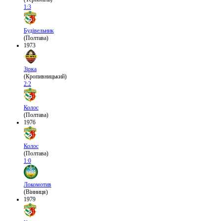
1:3
Будівельник
(Полтава)
1973
Зірка
(Кропивницький)
2:2
Колос
(Полтава)
1976
Колос
(Полтава)
1:0
Локомотив
(Вінниця)
1979