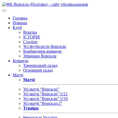
Головна
Новини
Клуб
Візитка
ІСТОРІЯ
Стадіон
Усі футболісти Ворскли
Бомбардири команди
Збірники Ворскли
Команда
Тренерський склад
Основний склад
Матчі
Матчі
Усі матчі “Ворскли”
Усі матчі “Ворскли” U21
Усі матчі “Ворскли” U19
Усі матчі “Ворскла-2”
Турніри
Чемпіонат України