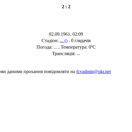
2 : 2
02.09.1961. 02:09
Стадіон:
... ()
. 0 глядачів
Погода: ... , Температура: 0ºC
Трансляція: ...
шими даними прохання повідомляти на
fcvadmin@ukr.net