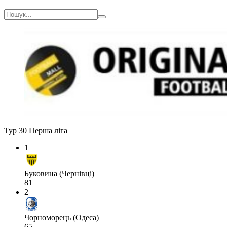
Тур 30
Перша ліга
1
Буковина (Чернівці)
81
2
Чорноморець (Одеса)
65