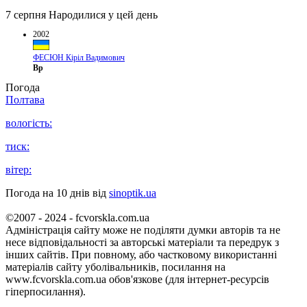
7 серпня
Народилися у цей день
2002
ФЕСЮН Кіріл Вадимович
Вр
Погода
Полтава
вологість:
тиск:
вітер:
Погода на 10 днів від
sinoptik.ua
©2007 - 2024 - fcvorskla.com.ua
Адміністрація сайту може не поділяти думки авторів та не
несе відповідальності за авторські матеріали та передрук з
інших сайтів. При повному, або частковому використанні
матеріалів сайту уболівальників, посилання на
www.fcvorskla.com.ua обов'язкове (для інтернет-ресурсів
гіперпосилання).