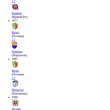
1:1
Кривбас
(Кривий Ріг)
1977
Колос
(Полтава)
2:1
Новатор
(Маріуполь)
1981
Колос
(Полтава)
2:2
Металург
(Кам'янське)
1990
Волинь