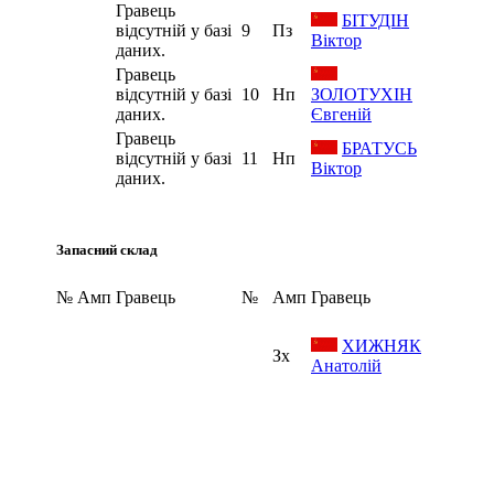
Гравець
БІТУДІН
відсутній у базі
9
Пз
Віктор
даних.
Гравець
відсутній у базі
10
Нп
ЗОЛОТУХІН
даних.
Євгеній
Гравець
БРАТУСЬ
відсутній у базі
11
Нп
Віктор
даних.
Запасний склад
№
Амп
Гравець
№
Амп
Гравець
ХИЖНЯК
Зх
Анатолій