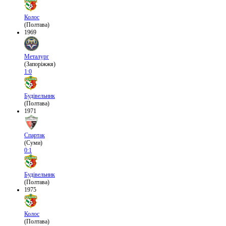
Колос
(Полтава)
1969
Металург
(Запоріжжя)
1:0
Будівельник
(Полтава)
1971
Спартак
(Суми)
0:1
Будівельник
(Полтава)
1975
Колос
(Полтава)