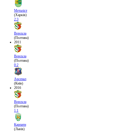
Металіст
(Харків)
2:3
Ворскла
(Полтава)
2011
Ворскла
(Полтава)
0:2
Арсенал
(Київ)
2016
Ворскла
(Полтава)
1:1
Карпати
(Львів)