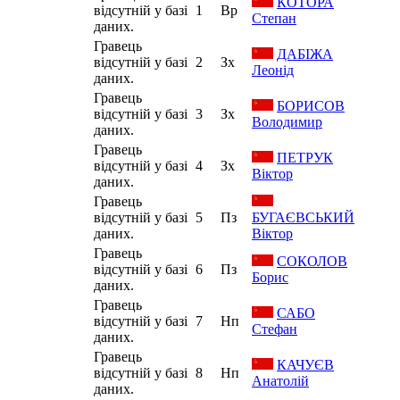
КОТОРА
відсутній у базі
1
Вр
Степан
даних.
Гравець
ДАБІЖА
відсутній у базі
2
Зх
Леонід
даних.
Гравець
БОРИСОВ
відсутній у базі
3
Зх
Володимир
даних.
Гравець
ПЕТРУК
відсутній у базі
4
Зх
Віктор
даних.
Гравець
відсутній у базі
5
Пз
БУГАЄВСЬКИЙ
даних.
Віктор
Гравець
СОКОЛОВ
відсутній у базі
6
Пз
Борис
даних.
Гравець
САБО
відсутній у базі
7
Нп
Стефан
даних.
Гравець
КАЧУЄВ
відсутній у базі
8
Нп
Анатолій
даних.