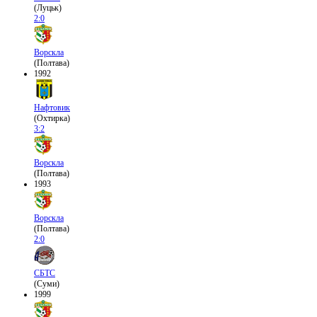
(Луцьк)
2:0
Ворскла
(Полтава)
1992
Нафтовик
(Охтирка)
3:2
Ворскла
(Полтава)
1993
Ворскла
(Полтава)
2:0
СБТС
(Суми)
1999