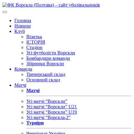
Головна
Новини
Клуб
Візитка
ІСТОРІЯ
Стадіон
Усі футболісти Ворскли
Бомбардири команди
Збірники Ворскли
Команда
Тренерський склад
Основний склад
Матчі
Матчі
Усі матчі “Ворскли”
Усі матчі “Ворскли” U21
Усі матчі “Ворскли” U19
Усі матчі “Ворскла-2”
Турніри
Чемпіонат України