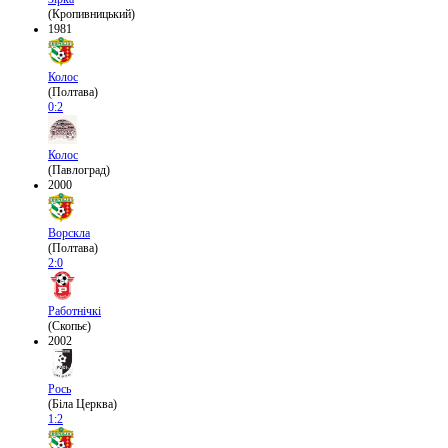
(Кропивницький)
1981
Колос
(Полтава)
0:2
Колос
(Павлоград)
2000
Ворскла
(Полтава)
2:0
Работнічкі
(Скопьє)
2002
Рось
(Біла Церква)
1:2