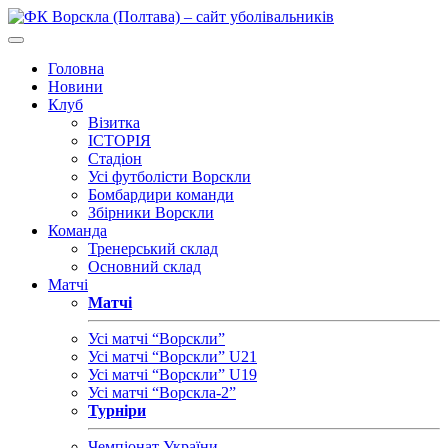
Головна
Новини
Клуб
Візитка
ІСТОРІЯ
Стадіон
Усі футболісти Ворскли
Бомбардири команди
Збірники Ворскли
Команда
Тренерський склад
Основний склад
Матчі
Матчі
Усі матчі “Ворскли”
Усі матчі “Ворскли” U21
Усі матчі “Ворскли” U19
Усі матчі “Ворскла-2”
Турніри
Чемпіонат України