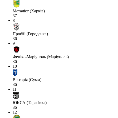
Металіст (Харків)
37
8
Пробій (Городенка)
36
9
Фенікс-Маріуполь (Маріуполь)
36
10
Вікторія (Суми)
36
11
ЮКСА (Тарасівка)
36
12