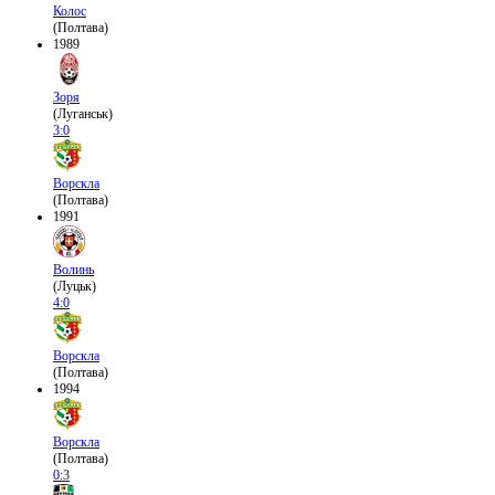
Колос
(Полтава)
1989
Зоря
(Луганськ)
3:0
Ворскла
(Полтава)
1991
Волинь
(Луцьк)
4:0
Ворскла
(Полтава)
1994
Ворскла
(Полтава)
0:3