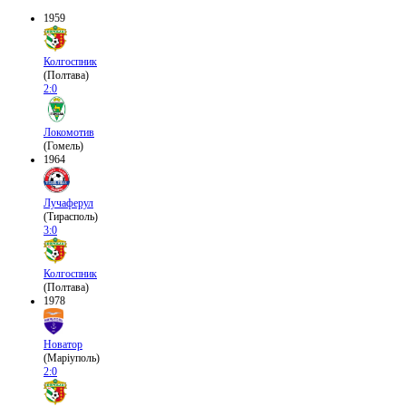
1959
Колгоспник
(Полтава)
2:0
Локомотив
(Гомель)
1964
Лучаферул
(Тирасполь)
3:0
Колгоспник
(Полтава)
1978
Новатор
(Маріуполь)
2:0