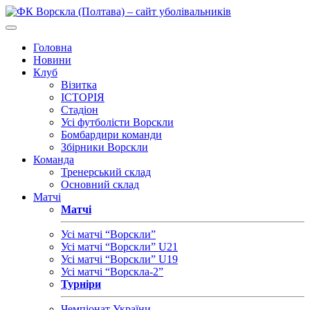
Головна
Новини
Клуб
Візитка
ІСТОРІЯ
Стадіон
Усі футболісти Ворскли
Бомбардири команди
Збірники Ворскли
Команда
Тренерський склад
Основний склад
Матчі
Матчі
Усі матчі “Ворскли”
Усі матчі “Ворскли” U21
Усі матчі “Ворскли” U19
Усі матчі “Ворскла-2”
Турніри
Чемпіонат України