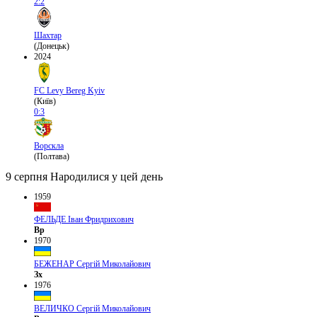
2:2
Шахтар
(Донецьк)
2024
FC Levy Bereg Kyiv
(Київ)
0:3
Ворскла
(Полтава)
9 серпня
Народилися у цей день
1959
ФЕЛЬДЕ Іван Фридрихович
Вр
1970
БЕЖЕНАР Сергій Миколайович
Зх
1976
ВЕЛИЧКО Сергій Миколайович