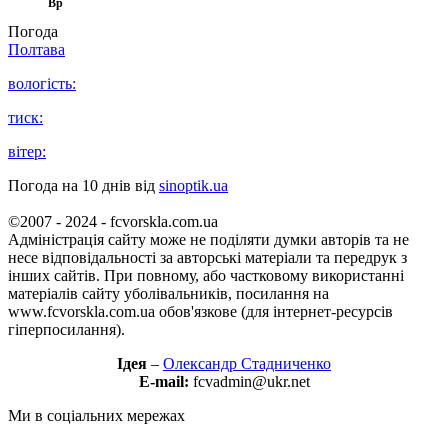
Вр
Погода
Полтава
вологість:
тиск:
вітер:
Погода на 10 днів від
sinoptik.ua
©2007 - 2024 - fcvorskla.com.ua
Адміністрація сайту може не поділяти думки авторів та не
несе відповідальності за авторські матеріали та передрук з
інших сайтів. При повному, або частковому використанні
матеріалів сайту уболівальників, посилання на
www.fcvorskla.com.ua обов'язкове (для інтернет-ресурсів
гіперпосилання).
Ідея
–
Олександр Стадниченко
E-mail:
fcvadmin@ukr.net
Ми в соціальних мережах