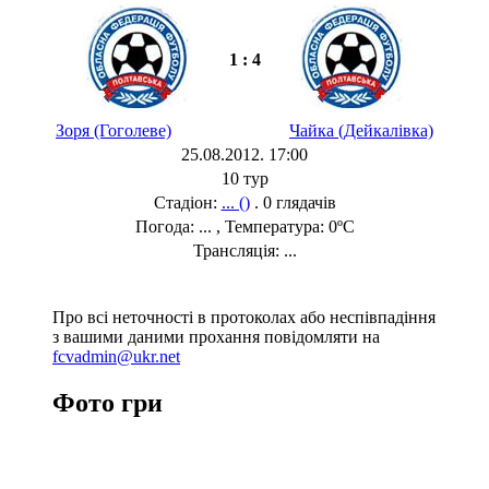
1 : 4
Зоря (Гоголеве)
Чайка (Дейкалівка)
25.08.2012. 17:00
10 тур
Стадіон:
... ()
. 0 глядачів
Погода: ... , Температура: 0ºC
Трансляція: ...
Про всі неточності в протоколах або неспівпадіння
з вашими даними прохання повідомляти на
fcvadmin@ukr.net
Фото гри