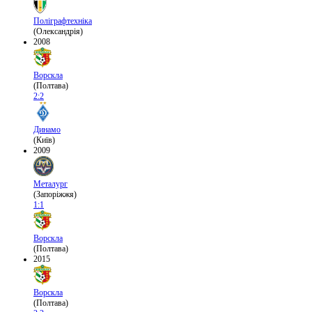
Поліграфтехніка
(Олександрія)
2008
Ворскла
(Полтава)
2:2
Динамо
(Київ)
2009
Металург
(Запоріжжя)
1:1
Ворскла
(Полтава)
2015
Ворскла
(Полтава)