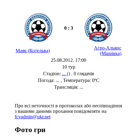
0 : 3
Агро-Альянс
Маяк (Котельва)
(Машівка)
25.08.2012. 17:00
10 тур
Стадіон:
... ()
. 0 глядачів
Погода: ... , Температура: 0ºC
Трансляція: ...
Про всі неточності в протоколах або неспівпадіння
з вашими даними прохання повідомляти на
fcvadmin@ukr.net
Фото гри