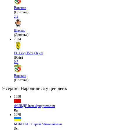
Ворскла
(Полтава)
2:2
Шахтар
(Донецьк)
2024
FC Levy Bereg Kyiv
(Київ)
0:3
Ворскла
(Полтава)
9 серпня
Народилися у цей день
1959
ФЕЛЬДЕ Іван Фридрихович
Вр
1970
БЕЖЕНАР Сергій Миколайович
Зх