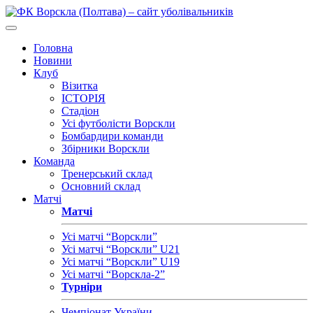
Головна
Новини
Клуб
Візитка
ІСТОРІЯ
Стадіон
Усі футболісти Ворскли
Бомбардири команди
Збірники Ворскли
Команда
Тренерський склад
Основний склад
Матчі
Матчі
Усі матчі “Ворскли”
Усі матчі “Ворскли” U21
Усі матчі “Ворскли” U19
Усі матчі “Ворскла-2”
Турніри
Чемпіонат України