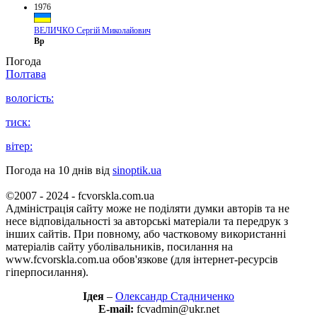
1976
ВЕЛИЧКО Сергій Миколайович
Вр
Погода
Полтава
вологість:
тиск:
вітер:
Погода на 10 днів від
sinoptik.ua
©2007 - 2024 - fcvorskla.com.ua
Адміністрація сайту може не поділяти думки авторів та не
несе відповідальності за авторські матеріали та передрук з
інших сайтів. При повному, або частковому використанні
матеріалів сайту уболівальників, посилання на
www.fcvorskla.com.ua обов'язкове (для інтернет-ресурсів
гіперпосилання).
Ідея
–
Олександр Стадниченко
E-mail:
fcvadmin@ukr.net