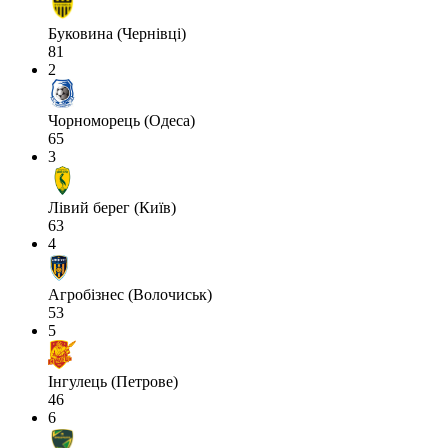
Буковина (Чернівці)
81
2
Чорноморець (Одеса)
65
3
Лівий берег (Київ)
63
4
Агробізнес (Волочиськ)
53
5
Інгулець (Петрове)
46
6