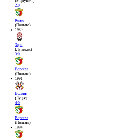
(Маріуполь)
2:0
Колос
(Полтава)
1989
Зоря
(Луганськ)
3:0
Ворскла
(Полтава)
1991
Волинь
(Луцьк)
4:0
Ворскла
(Полтава)
1994