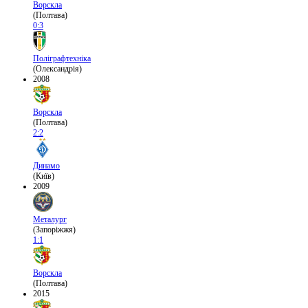
Ворскла
(Полтава)
0:3
Поліграфтехніка
(Олександрія)
2008
Ворскла
(Полтава)
2:2
Динамо
(Київ)
2009
Металург
(Запоріжжя)
1:1
Ворскла
(Полтава)
2015