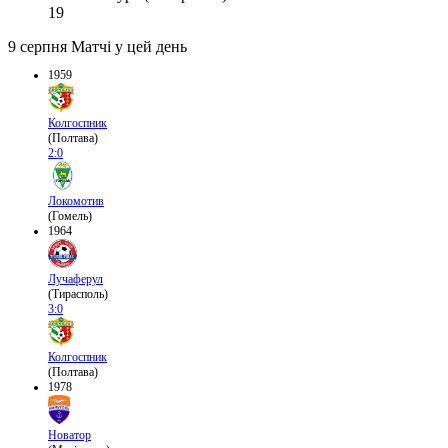
19
9 серпня
Матчі у цей день
1959
Колгоспник
(Полтава)
2:0
Локомотив
(Гомель)
1964
Лучаферул
(Тирасполь)
3:0
Колгоспник
(Полтава)
1978
Новатор