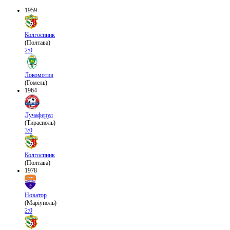
1959
Колгоспник
(Полтава)
2:0
Локомотив
(Гомель)
1964
Лучаферул
(Тирасполь)
3:0
Колгоспник
(Полтава)
1978
Новатор
(Маріуполь)
2:0