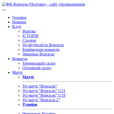
Головна
Новини
Клуб
Візитка
ІСТОРІЯ
Стадіон
Усі футболісти Ворскли
Бомбардири команди
Збірники Ворскли
Команда
Тренерський склад
Основний склад
Матчі
Матчі
Усі матчі “Ворскли”
Усі матчі “Ворскли” U21
Усі матчі “Ворскли” U19
Усі матчі “Ворскла-2”
Турніри
Чемпіонат України