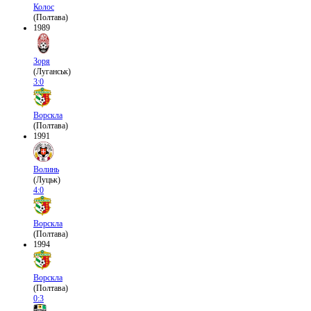
Колос
(Полтава)
1989
Зоря
(Луганськ)
3:0
Ворскла
(Полтава)
1991
Волинь
(Луцьк)
4:0
Ворскла
(Полтава)
1994
Ворскла
(Полтава)
0:3