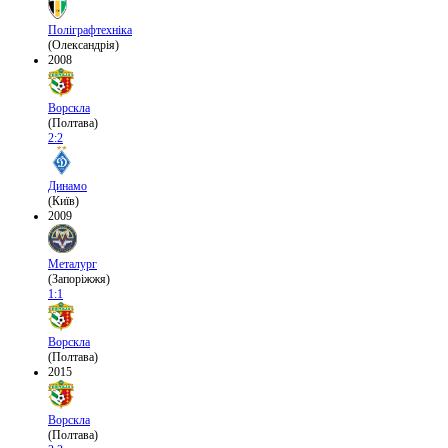
Поліграфтехніка
(Олександрія)
2008
Ворскла
(Полтава)
2:2
Динамо
(Київ)
2009
Металург
(Запоріжжя)
1:1
Ворскла
(Полтава)
2015
Ворскла
(Полтава)