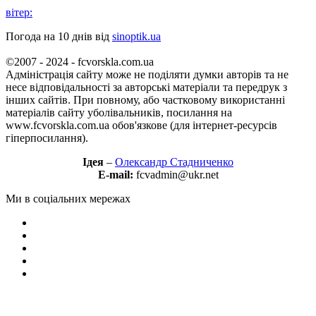
вітер:
Погода на 10 днів від
sinoptik.ua
©2007 - 2024 - fcvorskla.com.ua
Адміністрація сайту може не поділяти думки авторів та не
несе відповідальності за авторські матеріали та передрук з
інших сайтів. При повному, або частковому використанні
матеріалів сайту уболівальників, посилання на
www.fcvorskla.com.ua обов'язкове (для інтернет-ресурсів
гіперпосилання).
Ідея
–
Олександр Стадниченко
E-mail:
fcvadmin@ukr.net
Ми в соціальних мережах