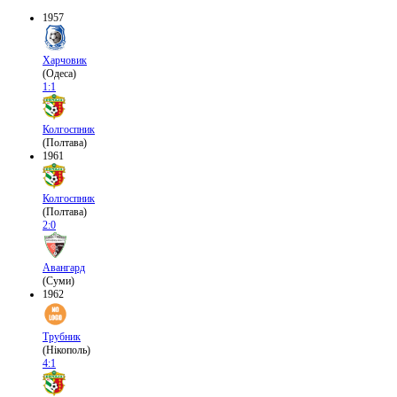
1957
Харчовик
(Одеса)
1:1
Колгоспник
(Полтава)
1961
Колгоспник
(Полтава)
2:0
Авангард
(Суми)
1962
Трубник
(Нікополь)
4:1