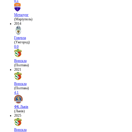
0:1
Металург
(Маріуполь)
2014
Говерла
(Ужгород)
0:0
Ворскла
(Полтава)
2021
Ворскла
(Полтава)
4:1
ФК Львів
(Львів)
2025
Ворскла