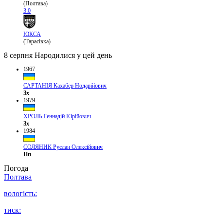
(Полтава)
3:0
ЮКСА
(Тарасівка)
8 серпня
Народилися у цей день
1967
САРТАНІЯ Кахабер Нодарійович
Зх
1979
ХРОЛЬ Геннадій Юрійович
Зх
1984
СОЛЯНИК Руслан Олексійович
Нп
Погода
Полтава
вологість:
тиск: