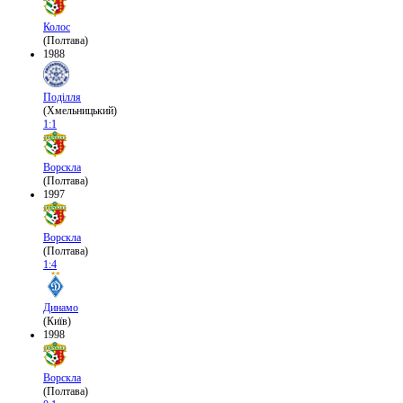
Колос
(Полтава)
1988
Поділля
(Хмельницький)
1:1
Ворскла
(Полтава)
1997
Ворскла
(Полтава)
1:4
Динамо
(Київ)
1998
Ворскла
(Полтава)