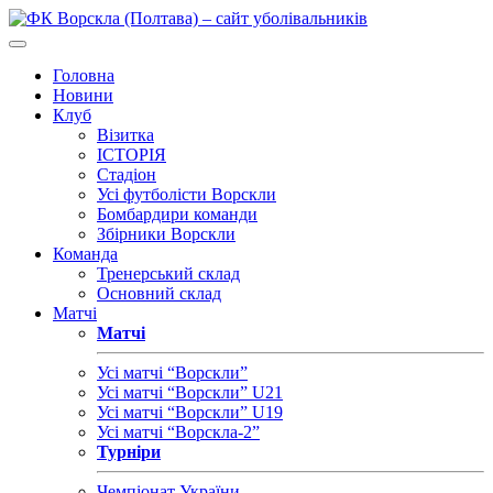
Головна
Новини
Клуб
Візитка
ІСТОРІЯ
Стадіон
Усі футболісти Ворскли
Бомбардири команди
Збірники Ворскли
Команда
Тренерський склад
Основний склад
Матчі
Матчі
Усі матчі “Ворскли”
Усі матчі “Ворскли” U21
Усі матчі “Ворскли” U19
Усі матчі “Ворскла-2”
Турніри
Чемпіонат України