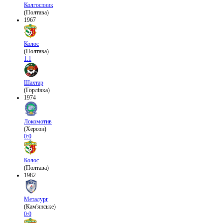
Колгоспник
(Полтава)
1967
Колос
(Полтава)
1:1
Шахтар
(Горлівка)
1974
Локомотив
(Херсон)
0:0
Колос
(Полтава)
1982
Металург
(Кам'янське)
0:0