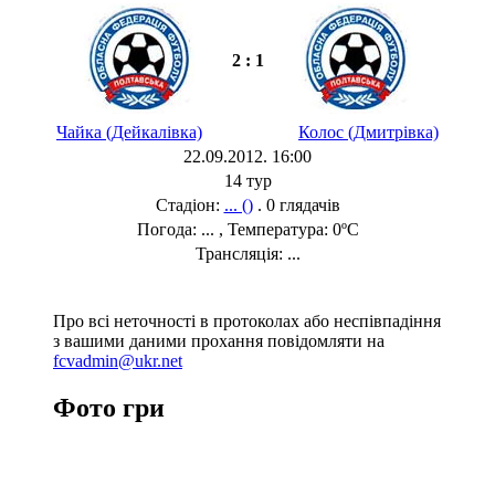
2 : 1
Чайка (Дейкалівка)
Колос (Дмитрівка)
22.09.2012. 16:00
14 тур
Стадіон:
... ()
. 0 глядачів
Погода: ... , Температура: 0ºC
Трансляція: ...
Про всі неточності в протоколах або неспівпадіння
з вашими даними прохання повідомляти на
fcvadmin@ukr.net
Фото гри