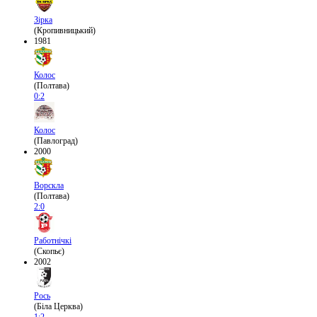
Зірка
(Кропивницький)
1981
Колос
(Полтава)
0:2
Колос
(Павлоград)
2000
Ворскла
(Полтава)
2:0
Работнічкі
(Скопьє)
2002
Рось
(Біла Церква)