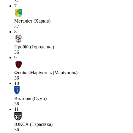
37
7
Металіст (Харків)
37
8
Пробій (Городенка)
36
9
Фенікс-Маріуполь (Маріуполь)
36
10
Вікторія (Суми)
36
11
ЮКСА (Тарасівка)
36