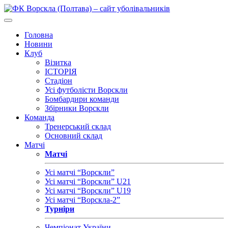
Головна
Новини
Клуб
Візитка
ІСТОРІЯ
Стадіон
Усі футболісти Ворскли
Бомбардири команди
Збірники Ворскли
Команда
Тренерський склад
Основний склад
Матчі
Матчі
Усі матчі “Ворскли”
Усі матчі “Ворскли” U21
Усі матчі “Ворскли” U19
Усі матчі “Ворскла-2”
Турніри
Чемпіонат України