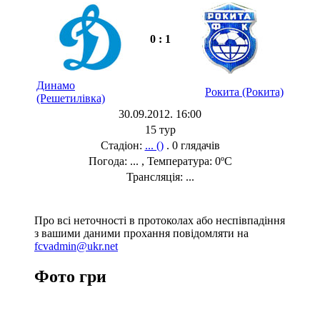
0 : 1
Динамо
Рокита (Рокита)
(Решетилівка)
30.09.2012. 16:00
15 тур
Стадіон:
... ()
. 0 глядачів
Погода: ... , Температура: 0ºC
Трансляція: ...
Про всі неточності в протоколах або неспівпадіння
з вашими даними прохання повідомляти на
fcvadmin@ukr.net
Фото гри