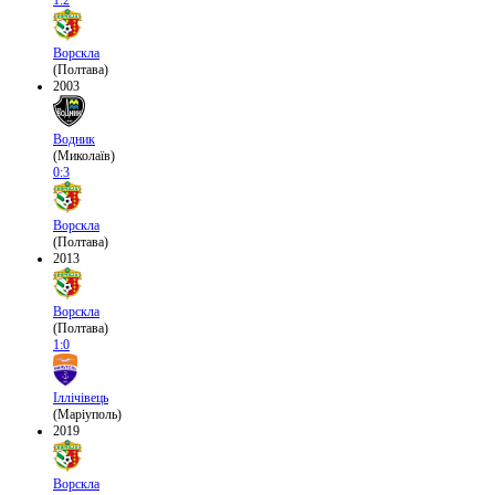
1:2
Ворскла
(Полтава)
2003
Водник
(Миколаїв)
0:3
Ворскла
(Полтава)
2013
Ворскла
(Полтава)
1:0
Іллічівець
(Маріуполь)
2019
Ворскла