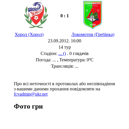
0 : 1
Хорол (Хорол)
Локомотив (Гребінка)
23.09.2012. 16:00
14 тур
Стадіон:
... ()
. 0 глядачів
Погода: ... , Температура: 0ºC
Трансляція: ...
Про всі неточності в протоколах або неспівпадіння
з вашими даними прохання повідомляти на
fcvadmin@ukr.net
Фото гри