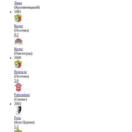
Зірка
(Кропивницький)
1981
Колос
(Полтава)
0:2
Колос
(Павлоград)
2000
Ворскла
(Полтава)
2:0
Работнічкі
(Скопьє)
2002
Рось
(Біла Церква)
1:2