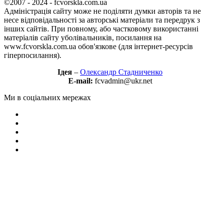
©2007 - 2024 - fcvorskla.com.ua
Адміністрація сайту може не поділяти думки авторів та не
несе відповідальності за авторські матеріали та передрук з
інших сайтів. При повному, або частковому використанні
матеріалів сайту уболівальників, посилання на
www.fcvorskla.com.ua обов'язкове (для інтернет-ресурсів
гіперпосилання).
Ідея
–
Олександр Стадниченко
E-mail:
fcvadmin@ukr.net
Ми в соціальних мережах