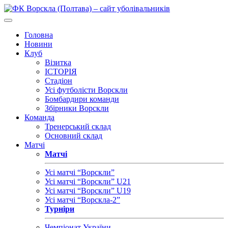
Головна
Новини
Клуб
Візитка
ІСТОРІЯ
Стадіон
Усі футболісти Ворскли
Бомбардири команди
Збірники Ворскли
Команда
Тренерський склад
Основний склад
Матчі
Матчі
Усі матчі “Ворскли”
Усі матчі “Ворскли” U21
Усі матчі “Ворскли” U19
Усі матчі “Ворскла-2”
Турніри
Чемпіонат України