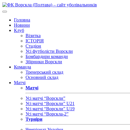
Головна
Новини
Клуб
Візитка
ІСТОРІЯ
Стадіон
Усі футболісти Ворскли
Бомбардири команди
Збірники Ворскли
Команда
Тренерський склад
Основний склад
Матчі
Матчі
Усі матчі “Ворскли”
Усі матчі “Ворскли” U21
Усі матчі “Ворскли” U19
Усі матчі “Ворскла-2”
Турніри
Чемпіонат України