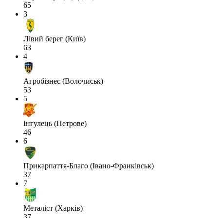
65
3
Лівий берег (Київ)
63
4
Агробізнес (Волочиськ)
53
5
Інгулець (Петрове)
46
6
Прикарпаття-Благо (Івано-Франківськ)
37
7
Металіст (Харків)
37