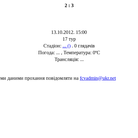
2 : 3
13.10.2012. 15:00
17 тур
Стадіон:
... ()
. 0 глядачів
Погода: ... , Температура: 0ºC
Трансляція: ...
шими даними прохання повідомляти на
fcvadmin@ukr.net