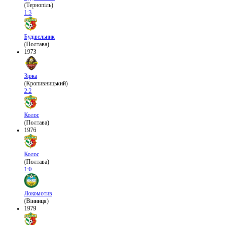
(Тернопіль)
1:3
Будівельник
(Полтава)
1973
Зірка
(Кропивницький)
2:2
Колос
(Полтава)
1976
Колос
(Полтава)
1:0
Локомотив
(Вінниця)
1979