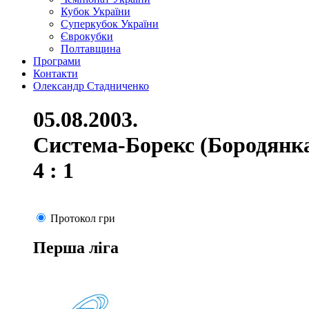
Кубок України
Суперкубок України
Єврокубки
Полтавщина
Програми
Контакти
Олександр Стадниченко
05.08.2003.
Система-Борекс (Бородянка
4 : 1
Протокол гри
Перша ліга