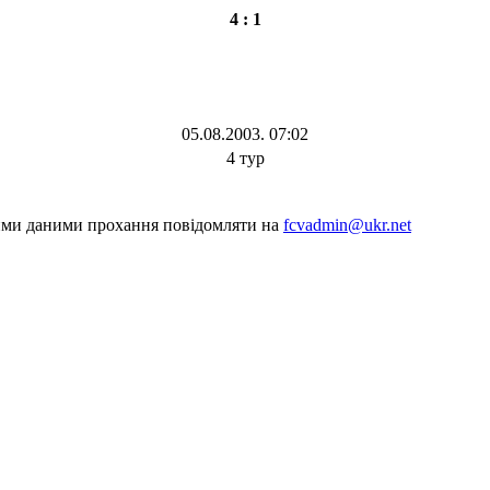
4 : 1
05.08.2003. 07:02
4 тур
шими даними прохання повідомляти на
fcvadmin@ukr.net