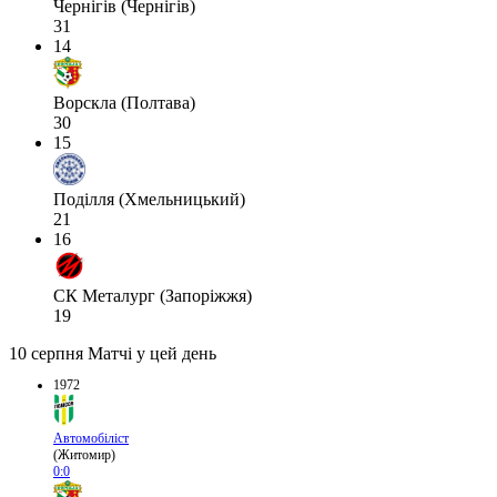
Чернігів (Чернігів)
31
14
Ворскла (Полтава)
30
15
Поділля (Хмельницький)
21
16
СК Металург (Запоріжжя)
19
10 серпня
Матчі у цей день
1972
Автомобіліст
(Житомир)
0:0