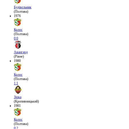
Будівельник
(Полтава)
1976
Колос
(Полтава)
0:0
Авангард
(Рівне)
1980
Колос
(Полтава)
1:1
Зірка
(Кропивницький)
1981
Колос
(Полтава)
0:2