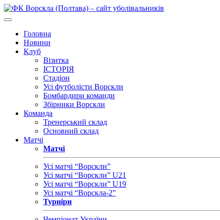
Головна
Новини
Клуб
Візитка
ІСТОРІЯ
Стадіон
Усі футболісти Ворскли
Бомбардири команди
Збірники Ворскли
Команда
Тренерський склад
Основний склад
Матчі
Матчі
Усі матчі “Ворскли”
Усі матчі “Ворскли” U21
Усі матчі “Ворскли” U19
Усі матчі “Ворскла-2”
Турніри
Чемпіонат України