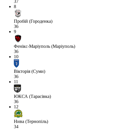
37
8
Пробій (Городенка)
36
9
Фенікс-Маріуполь (Маріуполь)
36
10
Вікторія (Суми)
36
11
ЮКСА (Тарасівка)
36
12
Нива (Тернопіль)
34