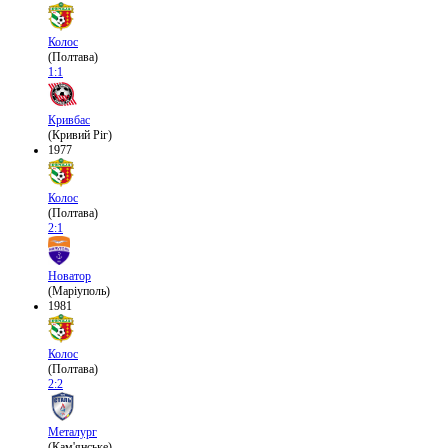
Колос
(Полтава)
1:1
Кривбас
(Кривий Ріг)
1977
Колос
(Полтава)
2:1
Новатор
(Маріуполь)
1981
Колос
(Полтава)
2:2
Металург
(Кам'янське)