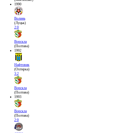
1990
Волинь
(Луцьк)
2:0
Ворскла
(Полтава)
1992
Нафтовик
(Охтирка)
3:2
Ворскла
(Полтава)
1993
Ворскла
(Полтава)
2:0