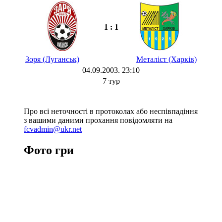
1 : 1
Зоря (Луганськ)
Металіст (Харків)
04.09.2003. 23:10
7 тур
Про всі неточності в протоколах або неспівпадіння
з вашими даними прохання повідомляти на
fcvadmin@ukr.net
Фото гри