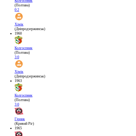
Колгоспник
(Полтава)
0:2
Хімік
(Дніпродзержинськ)
1960
Колгоспник
(Полтава)
3:0
Хімік
(Дніпродзержинськ)
1963
Колгоспник
(Полтава)
3:0
Гірник
(Кривий Ріг)
1965