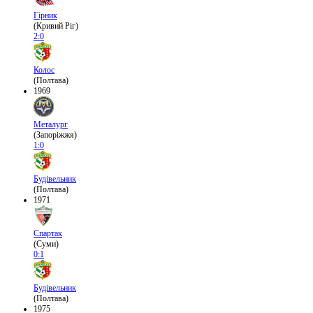
Гірник
(Кривий Ріг)
2:0
Колос
(Полтава)
1969
Металург
(Запоріжжя)
1:0
Будівельник
(Полтава)
1971
Спартак
(Суми)
0:1
Будівельник
(Полтава)
1975