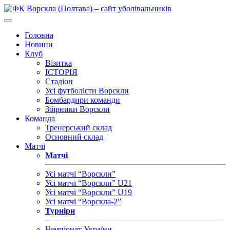
Головна
Новини
Клуб
Візитка
ІСТОРІЯ
Стадіон
Усі футболісти Ворскли
Бомбардири команди
Збірники Ворскли
Команда
Тренерський склад
Основний склад
Матчі
Матчі
Усі матчі “Ворскли”
Усі матчі “Ворскли” U21
Усі матчі “Ворскли” U19
Усі матчі “Ворскла-2”
Турніри
Чемпіонат України