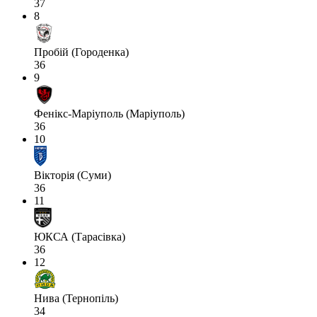
37
8
Пробій (Городенка)
36
9
Фенікс-Маріуполь (Маріуполь)
36
10
Вікторія (Суми)
36
11
ЮКСА (Тарасівка)
36
12
Нива (Тернопіль)
34