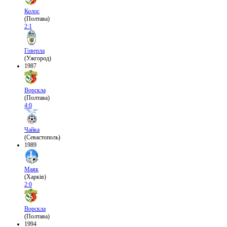
Колос
(Полтава)
2:1
Говерла
(Ужгород)
1987
Ворскла
(Полтава)
4:0
Чайка
(Севастополь)
1989
Маяк
(Харків)
2:0
Ворскла
(Полтава)
1994