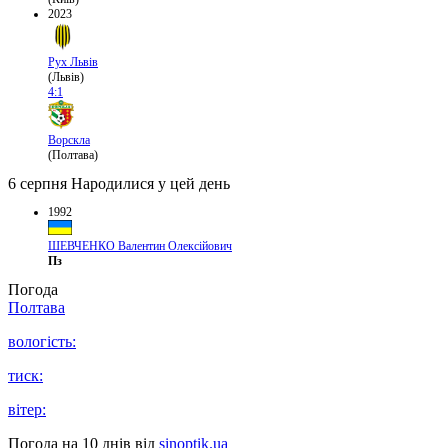
2023
Рух Львів
(Львів)
4:1
Ворскла
(Полтава)
6 серпня
Народилися у цей день
1992
ШЕВЧЕНКО Валентин Олексійович
Пз
Погода
Полтава
вологість:
тиск:
вітер:
Погода на 10 днів від
sinoptik.ua