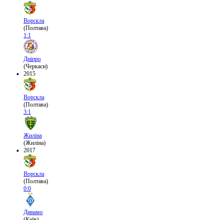
Ворскла
(Полтава)
1:1
Дніпро
(Черкаси)
2015
Ворскла
(Полтава)
3:1
Жиліна
(Жиліна)
2017
Ворскла
(Полтава)
0:0
Динамо
(Київ)