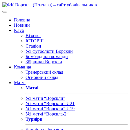
Головна
Новини
Клуб
Візитка
ІСТОРІЯ
Стадіон
Усі футболісти Ворскли
Бомбардири команди
Збірники Ворскли
Команда
Тренерський склад
Основний склад
Матчі
Матчі
Усі матчі “Ворскли”
Усі матчі “Ворскли” U21
Усі матчі “Ворскли” U19
Усі матчі “Ворскла-2”
Турніри
Чемпіонат України