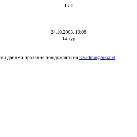
1 : 1
24.10.2003. 10:08
14 тур
шими даними прохання повідомляти на
fcvadmin@ukr.net