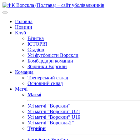
Головна
Новини
Клуб
Візитка
ІСТОРІЯ
Стадіон
Усі футболісти Ворскли
Бомбардири команди
Збірники Ворскли
Команда
Тренерський склад
Основний склад
Матчі
Матчі
Усі матчі “Ворскли”
Усі матчі “Ворскли” U21
Усі матчі “Ворскли” U19
Усі матчі “Ворскла-2”
Турніри
Чемпіонат України