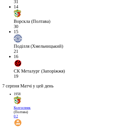
31
14
Ворскла (Полтава)
30
15
Поділля (Хмельницький)
21
16
СК Металург (Запоріжжя)
19
7 серпня
Матчі у цей день
1958
Колгоспник
(Полтава)
0:2