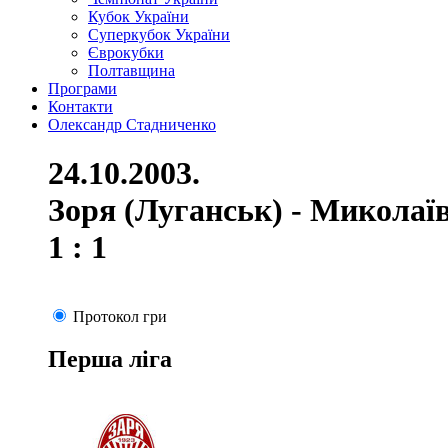
Кубок України
Суперкубок України
Єврокубки
Полтавщина
Програми
Контакти
Олександр Стадниченко
24.10.2003.
Зоря (Луганськ) - Миколаї
1 : 1
Протокол гри
Перша ліга