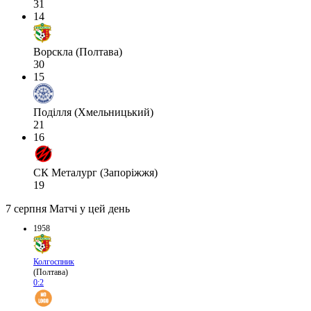
31
14
Ворскла (Полтава)
30
15
Поділля (Хмельницький)
21
16
СК Металург (Запоріжжя)
19
7 серпня
Матчі у цей день
1958
Колгоспник
(Полтава)
0:2