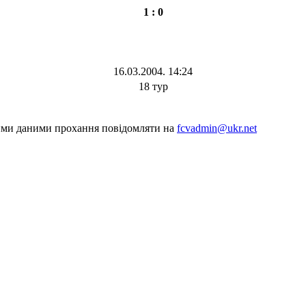
1 : 0
16.03.2004. 14:24
18 тур
шими даними прохання повідомляти на
fcvadmin@ukr.net