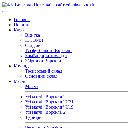
Головна
Новини
Клуб
Візитка
ІСТОРІЯ
Стадіон
Усі футболісти Ворскли
Бомбардири команди
Збірники Ворскли
Команда
Тренерський склад
Основний склад
Матчі
Матчі
Усі матчі “Ворскли”
Усі матчі “Ворскли” U21
Усі матчі “Ворскли” U19
Усі матчі “Ворскла-2”
Турніри
Чемпіонат України