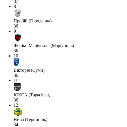
37
8
Пробій (Городенка)
36
9
Фенікс-Маріуполь (Маріуполь)
36
10
Вікторія (Суми)
36
11
ЮКСА (Тарасівка)
36
12
Нива (Тернопіль)
34