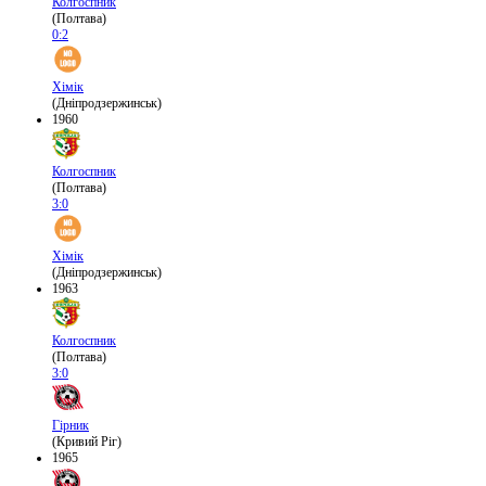
Колгоспник
(Полтава)
0:2
Хімік
(Дніпродзержинськ)
1960
Колгоспник
(Полтава)
3:0
Хімік
(Дніпродзержинськ)
1963
Колгоспник
(Полтава)
3:0
Гірник
(Кривий Ріг)
1965