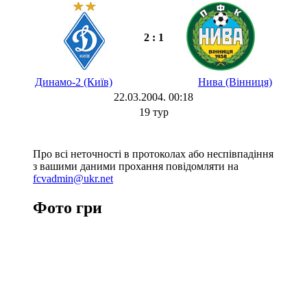
2 : 1
Динамо-2 (Київ)
Нива (Вінниця)
22.03.2004. 00:18
19 тур
Про всі неточності в протоколах або неспівпадіння
з вашими даними прохання повідомляти на
fcvadmin@ukr.net
Фото гри