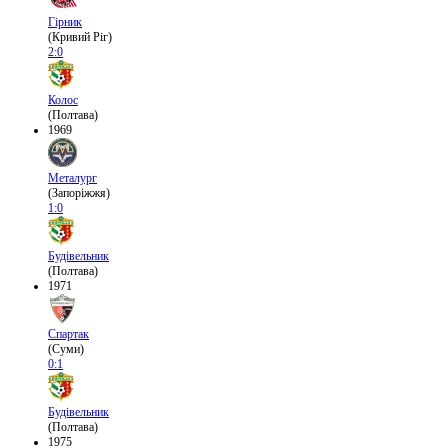
Гірник
(Кривий Ріг)
2:0
Колос
(Полтава)
1969
Металург
(Запоріжжя)
1:0
Будівельник
(Полтава)
1971
Спартак
(Суми)
0:1
Будівельник
(Полтава)
1975