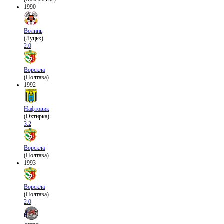
1990
Волинь
(Луцьк)
2:0
Ворскла
(Полтава)
1992
Нафтовик
(Охтирка)
3:2
Ворскла
(Полтава)
1993
Ворскла
(Полтава)
2:0