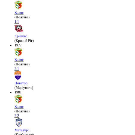
Колос
(Полтава)
1:1
Кривбас
(Кривий Ріг)
1977
Колос
(Полтава)
2:1
Новатор
(Маріуполь)
1981
Колос
(Полтава)
2:2
Металург
(Кам'янське)