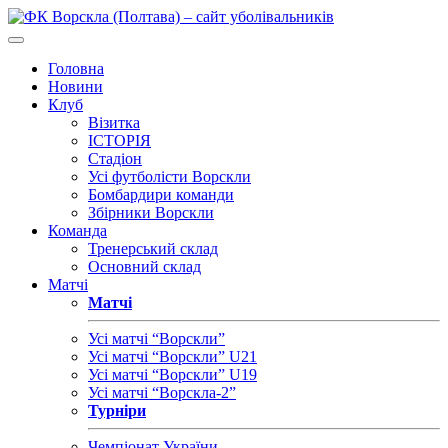
Головна
Новини
Клуб
Візитка
ІСТОРІЯ
Стадіон
Усі футболісти Ворскли
Бомбардири команди
Збірники Ворскли
Команда
Тренерський склад
Основний склад
Матчі
Матчі
Усі матчі “Ворскли”
Усі матчі “Ворскли” U21
Усі матчі “Ворскли” U19
Усі матчі “Ворскла-2”
Турніри
Чемпіонат України