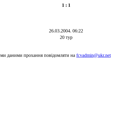
1 : 1
26.03.2004. 06:22
20 тур
шими даними прохання повідомляти на
fcvadmin@ukr.net