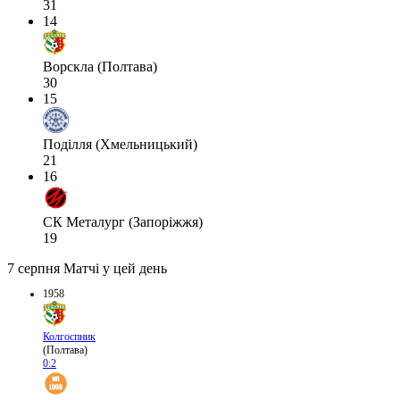
31
14
Ворскла (Полтава)
30
15
Поділля (Хмельницький)
21
16
СК Металург (Запоріжжя)
19
7 серпня
Матчі у цей день
1958
Колгоспник
(Полтава)
0:2