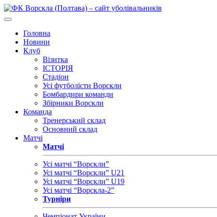
Головна
Новини
Клуб
Візитка
ІСТОРІЯ
Стадіон
Усі футболісти Ворскли
Бомбардири команди
Збірники Ворскли
Команда
Тренерський склад
Основний склад
Матчі
Матчі
Усі матчі “Ворскли”
Усі матчі “Ворскли” U21
Усі матчі “Ворскли” U19
Усі матчі “Ворскла-2”
Турніри
Чемпіонат України