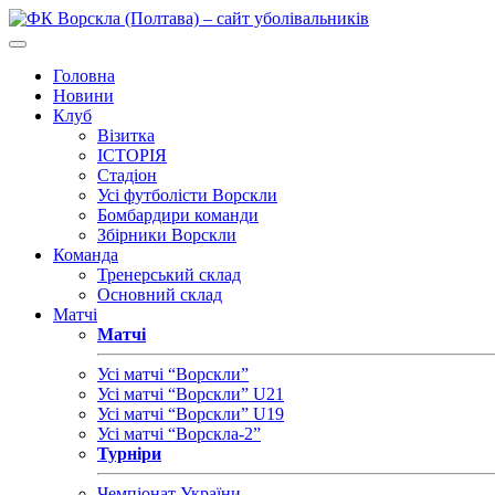
Головна
Новини
Клуб
Візитка
ІСТОРІЯ
Стадіон
Усі футболісти Ворскли
Бомбардири команди
Збірники Ворскли
Команда
Тренерський склад
Основний склад
Матчі
Матчі
Усі матчі “Ворскли”
Усі матчі “Ворскли” U21
Усі матчі “Ворскли” U19
Усі матчі “Ворскла-2”
Турніри
Чемпіонат України