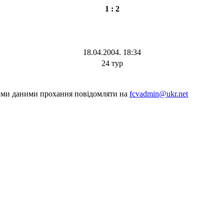
1 : 2
18.04.2004. 18:34
24 тур
шими даними прохання повідомляти на
fcvadmin@ukr.net