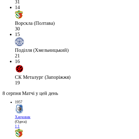
31
14
Ворскла (Полтава)
30
15
Поділля (Хмельницький)
21
16
СК Металург (Запоріжжя)
19
8 серпня
Матчі у цей день
1957
Харчовик
(Одеса)
1:1