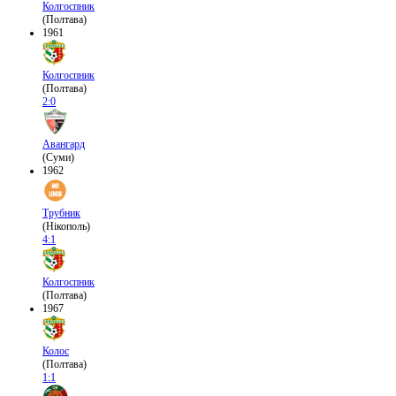
Колгоспник
(Полтава)
1961
Колгоспник
(Полтава)
2:0
Авангард
(Суми)
1962
Трубник
(Нікополь)
4:1
Колгоспник
(Полтава)
1967
Колос
(Полтава)
1:1