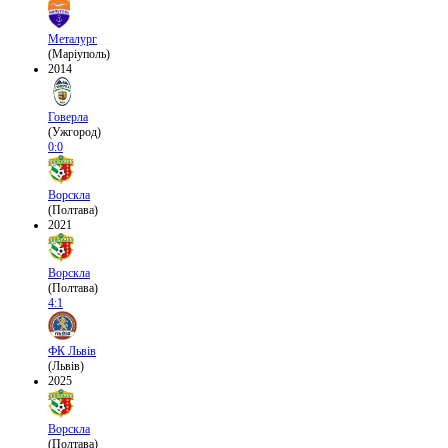
Металург
(Маріуполь)
2014
Говерла
(Ужгород)
0:0
Ворскла
(Полтава)
2021
Ворскла
(Полтава)
4:1
ФК Львів
(Львів)
2025
Ворскла
(Полтава)