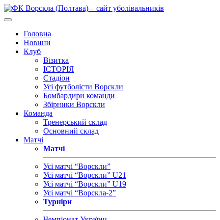
Головна
Новини
Клуб
Візитка
ІСТОРІЯ
Стадіон
Усі футболісти Ворскли
Бомбардири команди
Збірники Ворскли
Команда
Тренерський склад
Основний склад
Матчі
Матчі
Усі матчі “Ворскли”
Усі матчі “Ворскли” U21
Усі матчі “Ворскли” U19
Усі матчі “Ворскла-2”
Турніри
Чемпіонат України