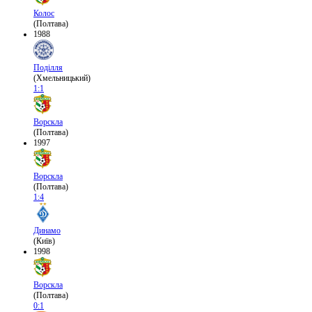
Колос
(Полтава)
1988
Поділля
(Хмельницький)
1:1
Ворскла
(Полтава)
1997
Ворскла
(Полтава)
1:4
Динамо
(Київ)
1998
Ворскла
(Полтава)
0:1