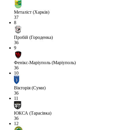
Металіст (Харків)
37
8
Пробій (Городенка)
36
9
Фенікс-Маріуполь (Маріуполь)
36
10
Вікторія (Суми)
36
11
ЮКСА (Тарасівка)
36
12