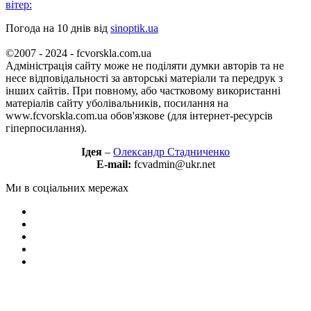
вітер:
Погода на 10 днів від
sinoptik.ua
©2007 - 2024 - fcvorskla.com.ua
Адміністрація сайту може не поділяти думки авторів та не
несе відповідальності за авторські матеріали та передрук з
інших сайтів. При повному, або частковому використанні
матеріалів сайту уболівальників, посилання на
www.fcvorskla.com.ua обов'язкове (для інтернет-ресурсів
гіперпосилання).
Ідея
–
Олександр Стадниченко
E-mail:
fcvadmin@ukr.net
Ми в соціальних мережах