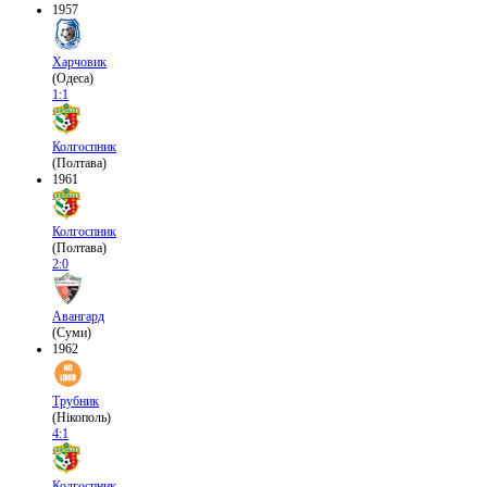
1957
Харчовик
(Одеса)
1:1
Колгоспник
(Полтава)
1961
Колгоспник
(Полтава)
2:0
Авангард
(Суми)
1962
Трубник
(Нікополь)
4:1
Колгоспник