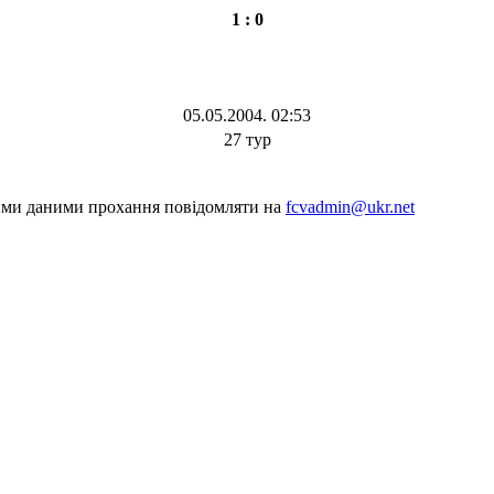
1 : 0
05.05.2004. 02:53
27 тур
шими даними прохання повідомляти на
fcvadmin@ukr.net