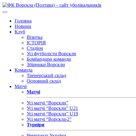
Головна
Новини
Клуб
Візитка
ІСТОРІЯ
Стадіон
Усі футболісти Ворскли
Бомбардири команди
Збірники Ворскли
Команда
Тренерський склад
Основний склад
Матчі
Матчі
Усі матчі “Ворскли”
Усі матчі “Ворскли” U21
Усі матчі “Ворскли” U19
Усі матчі “Ворскла-2”
Турніри
Чемпіонат України