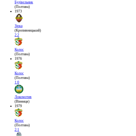
Будівельник
(Полтава)
1973
Зірка
(Кропивницький)
2:2
Колос
(Полтава)
1976
Колос
(Полтава)
1:0
Локомотив
(Вінниця)
1979
Колос
(Полтава)
2:1