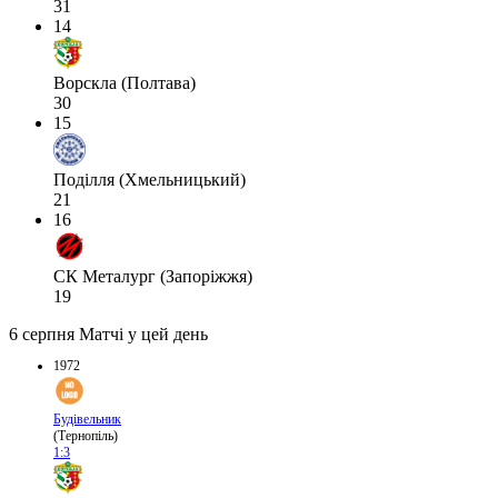
31
14
Ворскла (Полтава)
30
15
Поділля (Хмельницький)
21
16
СК Металург (Запоріжжя)
19
6 серпня
Матчі у цей день
1972
Будівельник
(Тернопіль)
1:3