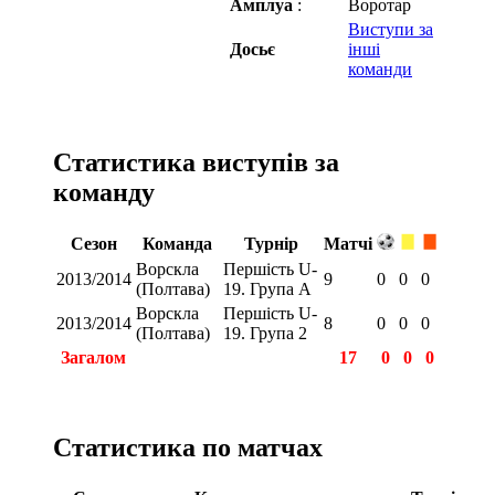
Амплуа
:
Воротар
Виступи за
Досьє
інші
команди
Статистика виступів за
команду
Сезон
Команда
Турнір
Матчі
Ворскла
Першість U-
2013/2014
9
0
0
0
(Полтава)
19. Група А
Ворскла
Першість U-
2013/2014
8
0
0
0
(Полтава)
19. Група 2
Загалом
17
0
0
0
Статистика по матчах