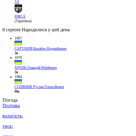
3:0
ЮКСА
(Тарасівка)
8 серпня
Народилися у цей день
1967
САРТАНІЯ Кахабер Нодарійович
Зх
1979
ХРОЛЬ Геннадій Юрійович
Зх
1984
СОЛЯНИК Руслан Олексійович
Нп
Погода
Полтава
вологість:
тиск: