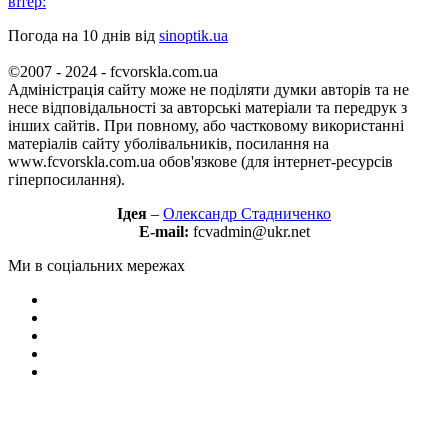
вітер:
Погода на 10 днів від
sinoptik.ua
©2007 - 2024 - fcvorskla.com.ua
Адміністрація сайту може не поділяти думки авторів та не
несе відповідальності за авторські матеріали та передрук з
інших сайтів. При повному, або частковому використанні
матеріалів сайту уболівальників, посилання на
www.fcvorskla.com.ua обов'язкове (для інтернет-ресурсів
гіперпосилання).
Ідея
–
Олександр Стадниченко
E-mail:
fcvadmin@ukr.net
Ми в соціальних мережах