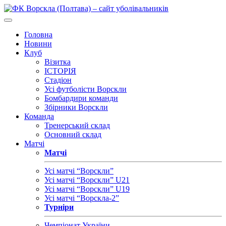
Головна
Новини
Клуб
Візитка
ІСТОРІЯ
Стадіон
Усі футболісти Ворскли
Бомбардири команди
Збірники Ворскли
Команда
Тренерський склад
Основний склад
Матчі
Матчі
Усі матчі “Ворскли”
Усі матчі “Ворскли” U21
Усі матчі “Ворскли” U19
Усі матчі “Ворскла-2”
Турніри
Чемпіонат України