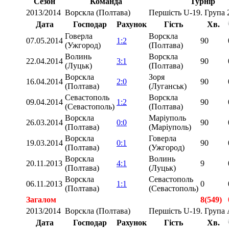
Сезон
Команда
Турнір
2013/2014
Ворскла (Полтава)
Першість U-19. Група 
Дата
Господар
Рахунок
Гість
Хв.
Говерла
Ворскла
07.05.2014
1:2
90
(Ужгород)
(Полтава)
Волинь
Ворскла
22.04.2014
3:1
90
(Луцьк)
(Полтава)
Ворскла
Зоря
16.04.2014
2:0
90
(Полтава)
(Луганськ)
Севастополь
Ворскла
09.04.2014
1:2
90
(Севастополь)
(Полтава)
Ворскла
Маріуполь
26.03.2014
0:0
90
(Полтава)
(Маріуполь)
Ворскла
Говерла
19.03.2014
0:1
90
(Полтава)
(Ужгород)
Ворскла
Волинь
20.11.2013
4:1
9
(Полтава)
(Луцьк)
Ворскла
Севастополь
06.11.2013
1:1
0
(Полтава)
(Севастополь)
Загалом
8(549)
2013/2014
Ворскла (Полтава)
Першість U-19. Група
Дата
Господар
Рахунок
Гість
Хв.