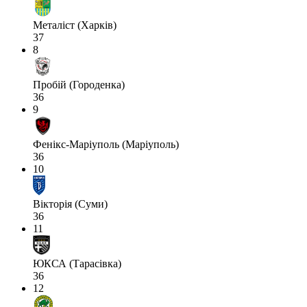
Металіст (Харків)
37
8
Пробій (Городенка)
36
9
Фенікс-Маріуполь (Маріуполь)
36
10
Вікторія (Суми)
36
11
ЮКСА (Тарасівка)
36
12