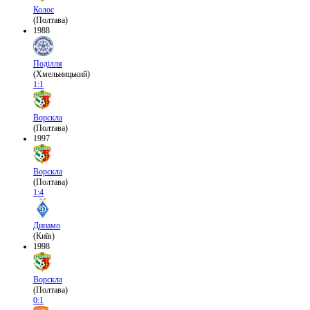
Колос
(Полтава)
1988
Поділля
(Хмельницький)
1:1
Ворскла
(Полтава)
1997
Ворскла
(Полтава)
1:4
Динамо
(Київ)
1998
Ворскла
(Полтава)
0:1