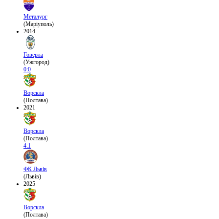
Металург
(Маріуполь)
2014
Говерла
(Ужгород)
0:0
Ворскла
(Полтава)
2021
Ворскла
(Полтава)
4:1
ФК Львів
(Львів)
2025
Ворскла
(Полтава)