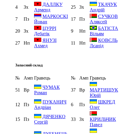
ДАЛЛКУ
ТКАЧУК
4
Зх
25
Зх
Арменд
Андрій
МАРКОСКІ
СУЧКОВ
7
Пз
17
Пз
Йован
Аляксей
ЦУРРІ
БАТІСТА
20
Зх
9
Нп
Дебатік
Вільям
ЯНУЗІ
КОВЄЛЬ
27
Нп
11
Нп
Ахмед
Лєанід
Запасний склад
№
Амп
Гравець
№
Амп
Гравець
ЧУМАК
51
Вр
37
Вр
МАРТИЩУК
Роман
Юрій
ПУКАНИЧ
ШКРЕД
12
Пз
6
Пз
Андріан
Олег
ДЯЧЕНКО
15
Пз
33
Зх
КІРИЛЬЧИК
Сергій
Павел
ЛУБЕНЕЦЬ