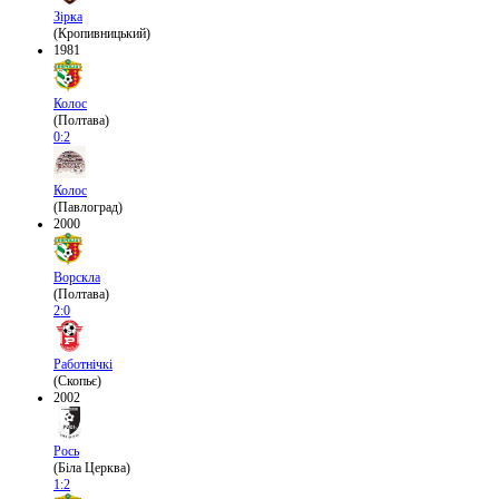
Зірка
(Кропивницький)
1981
Колос
(Полтава)
0:2
Колос
(Павлоград)
2000
Ворскла
(Полтава)
2:0
Работнічкі
(Скопьє)
2002
Рось
(Біла Церква)
1:2