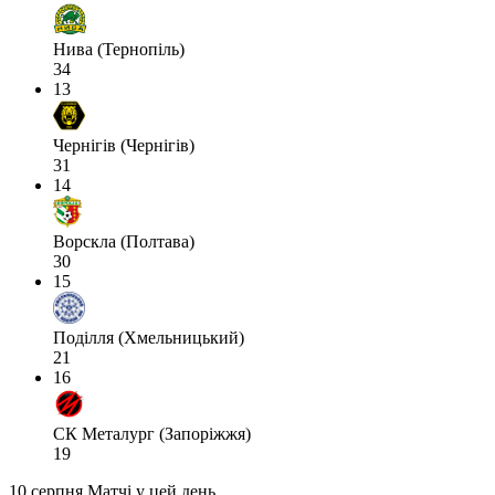
Нива (Тернопіль)
34
13
Чернігів (Чернігів)
31
14
Ворскла (Полтава)
30
15
Поділля (Хмельницький)
21
16
СК Металург (Запоріжжя)
19
10 серпня
Матчі у цей день