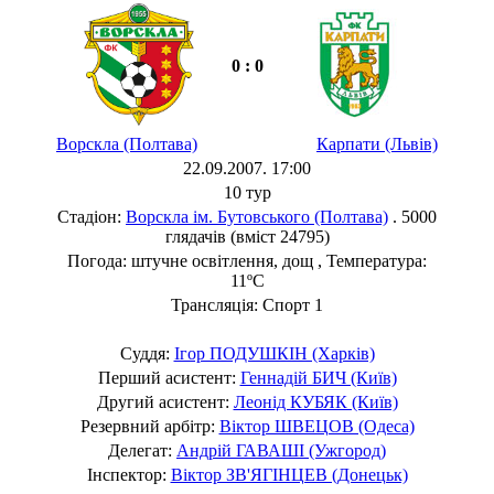
0 : 0
Ворскла (Полтава)
Карпати (Львів)
22.09.2007. 17:00
10 тур
Стадіон:
Ворскла ім. Бутовського (Полтава)
. 5000
глядачів (вміст 24795)
Погода: штучне освітлення, дощ , Температура:
11ºC
Трансляція: Спорт 1
Суддя:
Ігор ПОДУШКІН (Харків)
Перший асистент:
Геннадій БИЧ (Київ)
Другий асистент:
Леонід КУБЯК (Київ)
Резервний арбітр:
Віктор ШВЕЦОВ (Одеса)
Делегат:
Андрій ГАВАШІ (Ужгород)
Інспектор:
Віктор ЗВ'ЯГІНЦЕВ (Донецьк)