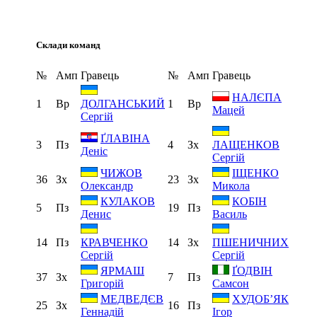
Склади команд
№
Амп
Гравець
№
Амп
Гравець
НАЛЄПА
1
Вр
1
Вр
ДОЛГАНСЬКИЙ
Мацей
Сергій
ҐЛАВІНА
3
Пз
4
Зх
ЛАЩЕНКОВ
Деніс
Сергій
ЧИЖОВ
ІЩЕНКО
36
Зх
23
Зх
Олександр
Микола
КУЛАКОВ
КОБІН
5
Пз
19
Пз
Денис
Василь
14
Пз
14
Зх
КРАВЧЕНКО
ПШЕНИЧНИХ
Сергій
Сергій
ЯРМАШ
ҐОДВІН
37
Зх
7
Пз
Григорій
Самсон
МЕДВЕДЄВ
ХУДОБ’ЯК
25
Зх
16
Пз
Геннадій
Ігор