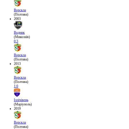
Ворскла
(Полтава)
2003
Водник
(Миколаїв)
0:3
Ворскла
(Полтава)
2013
Ворскла
(Полтава)
1:0
Іллічівець
(Маріуполь)
2019
Ворскла
(Полтава)