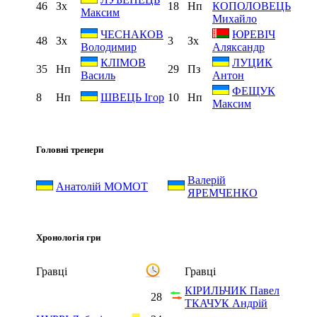
46
Зх
18
Нп
КОПОЛОВЕЦЬ
Максим
Михайло
ЧЕСНАКОВ
ЮРЕВІЧ
48
Зх
3
Зх
Володимир
Аляксандр
КЛІМОВ
ЛУЦИК
35
Нп
29
Пз
Василь
Антон
ФЕЩУК
8
Нп
10
Нп
ШВЕЦЬ Ігор
Максим
Головні тренери
Валерій
Анатолій МОМОТ
ЯРЕМЧЕНКО
Хронологія гри
Гравці
Гравці
КІРИЛЬЧИК Павел
28
ТКАЧУК Андрій