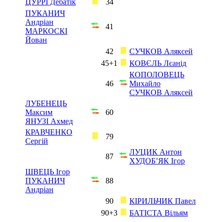
ЦУРРІ Дебатік
34
ПУКАНИЧ
Андріан
41
МАРКОСКІ
Йован
42
СУЧКОВ Аляксей
45+1
КОВЄЛЬ Лєанід
КОПОЛОВЕЦЬ
46
Михайло
СУЧКОВ Аляксей
ЛУБЕНЕЦЬ
Максим
60
ЯНУЗІ Ахмед
КРАВЧЕНКО
79
Сергій
ЛУЦИК Антон
87
ХУДОБ’ЯК Ігор
ШВЕЦЬ Ігор
ПУКАНИЧ
88
Андріан
90
КІРИЛЬЧИК Павел
90+3
БАТІСТА Вільям