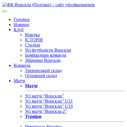
Головна
Новини
Клуб
Візитка
ІСТОРІЯ
Стадіон
Усі футболісти Ворскли
Бомбардири команди
Збірники Ворскли
Команда
Тренерський склад
Основний склад
Матчі
Матчі
Усі матчі “Ворскли”
Усі матчі “Ворскли” U21
Усі матчі “Ворскли” U19
Усі матчі “Ворскла-2”
Турніри
Чемпіонат України