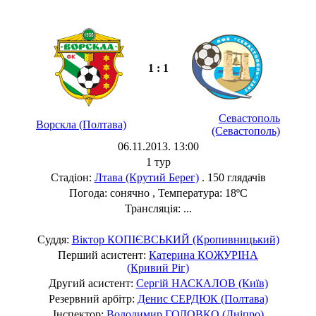
1 : 1
Севастополь
Ворскла (Полтава)
(Севастополь)
06.11.2013. 13:00
1 тур
Стадіон:
Лтава (Крутий Берег)
. 150 глядачів
Погода: сонячно , Температура: 18ºC
Трансляція: ...
Суддя:
Віктор КОПІЄВСЬКИЙ (Кропивницький)
Перший асистент:
Катерина КОЖУРІНА
(Кривий Ріг)
Другий асистент:
Сергій НАСКАЛОВ (Київ)
Резервний арбітр:
Денис СЕРДЮК (Полтава)
Інспектор:
Володимир ГОЛОВКО (Дніпро)