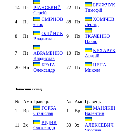
БРИЖЧУК
14
Пз
22
Пз
ІЧАНСЬКИЙ
Тимофій
Сергій
СМІРНОВ
ХОМІЧЕВ
4
Пз
88
Пз
Єгор
Леонід
ОЛІЙНИК
8
Пз
9
Пз
ТКАЧЕНКО
Владислав
Павло
КУХАРУК
7
Пз
10
Пз
АВРАМЕНКО
Андрій
Владислав
БРАГА
ЦЕПА
20
Нп
77
Пз
Олександр
Микола
Запасний склад
№
Амп
Гравець
№
Амп
Гравець
ГОРБА
МАНЯКІН
1
Вр
1
Вр
Станіслав
Валентин
РУДИК
11
Зх
33
Зх
АЛЕКСЕВИЧ
Олександр
Ярослав