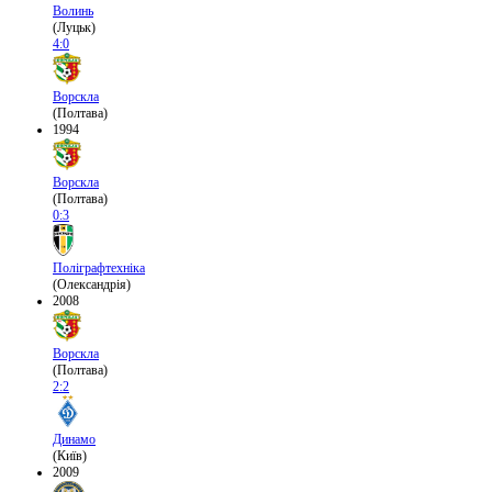
Волинь
(Луцьк)
4:0
Ворскла
(Полтава)
1994
Ворскла
(Полтава)
0:3
Поліграфтехніка
(Олександрія)
2008
Ворскла
(Полтава)
2:2
Динамо
(Київ)
2009