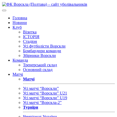
Головна
Новини
Клуб
Візитка
ІСТОРІЯ
Стадіон
Усі футболісти Ворскли
Бомбардири команди
Збірники Ворскли
Команда
Тренерський склад
Основний склад
Матчі
Матчі
Усі матчі “Ворскли”
Усі матчі “Ворскли” U21
Усі матчі “Ворскли” U19
Усі матчі “Ворскла-2”
Турніри
Чемпіонат України