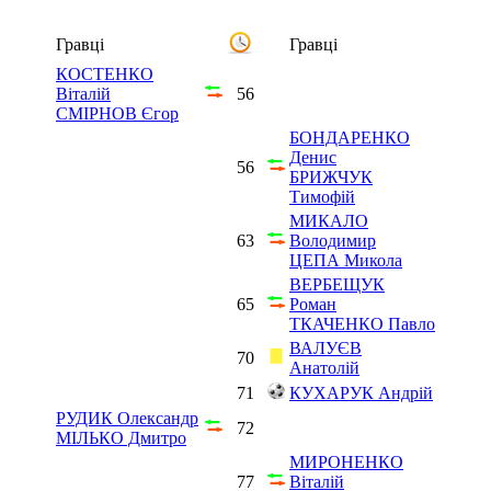
Гравці
Гравці
КОСТЕНКО
Віталій
56
СМІРНОВ Єгор
БОНДАРЕНКО
Денис
56
БРИЖЧУК
Тимофій
МИКАЛО
63
Володимир
ЦЕПА Микола
ВЕРБЕЩУК
65
Роман
ТКАЧЕНКО Павло
ВАЛУЄВ
70
Анатолій
71
КУХАРУК Андрій
РУДИК Олександр
72
МІЛЬКО Дмитро
МИРОНЕНКО
77
Віталій