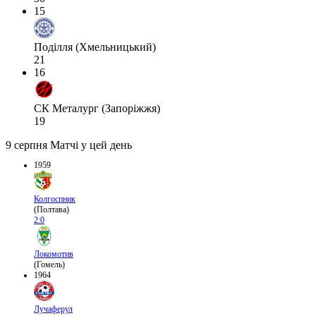
15
Поділля (Хмельницький)
21
16
СК Металург (Запоріжжя)
19
9 серпня
Матчі у цей день
1959
Колгоспник
(Полтава)
2:0
Локомотив
(Гомель)
1964
Лучаферул