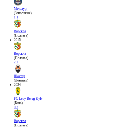
Металург
(Запоріжжя)
1:1
Ворскла
(Полтава)
2015
Ворскла
(Полтава)
2:2
Шахтар
(Донецьк)
2024
FC Levy Bereg Kyiv
(Київ)
0:3
Ворскла
(Полтава)