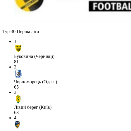
Тур 30
Перша ліга
1
Буковина (Чернівці)
81
2
Чорноморець (Одеса)
65
3
Лівий берег (Київ)
63
4