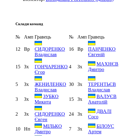
Склади команд
№
Амп
Гравець
№
Амп
Гравець
12
Вр
16
Вр
СИДОРЕНКО
ПАНЧЕНКО
Владислав
Євгеній
МАХНЄВ
15
Зх
4
Зх
ГОНЧАРЕНКО
Дмитро
Єгор
5
Зх
30
Зх
ЖЕНИЛЕНКО
ТЕРЕНТЬЄВ
Владислав
Владислав
ЗУБКО
ВАЛУЄВ
3
Зх
15
Зх
Микита
Анатолій
ДВАЛІ
2
Зх
24
Зх
СИДОРЕНКО
Сосо
Євген
МІЛЬКО
БІЛОУС
10
Нп
7
Зх
Дмитро
Артем