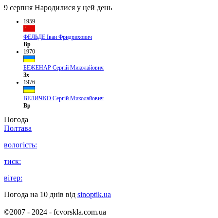
9 серпня
Народилися у цей день
1959
ФЕЛЬДЕ Іван Фридрихович
Вр
1970
БЕЖЕНАР Сергій Миколайович
Зх
1976
ВЕЛИЧКО Сергій Миколайович
Вр
Погода
Полтава
вологість:
тиск:
вітер:
Погода на 10 днів від
sinoptik.ua
©2007 - 2024 - fcvorskla.com.ua