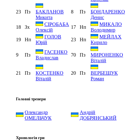
23
Пз
8
Пз
БАКЛАНОВ
БОНДАРЕНКО
Микита
Денис
СІРОБАБА
МИКАЛО
18
Зх
17
Нп
Олексій
Володимир
ГОЛОВ
МЕЙЛАХ
19
Нп
23
Нп
Юрій
Кирило
ГАСЕНКО
9
Пз
70
Пз
МИРОНЕНКО
Владислав
Віталій
21
Пз
20
Пз
КОСТЕНКО
ВЕРБЕЩУК
Віталій
Роман
Головні тренери
Олександр
Андрій
ОМЕЛЬЧУК
ДОБРЯНСЬКИЙ
Хронологія гри