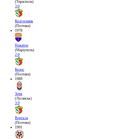
(Тирасполь)
3:0
Колгоспник
(Полтава)
1978
Новатор
(Маріуполь)
2:0
Колос
(Полтава)
1989
Зоря
(Луганськ)
3:0
Ворскла
(Полтава)
1991