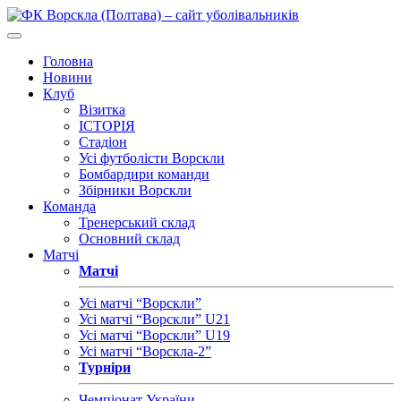
Головна
Новини
Клуб
Візитка
ІСТОРІЯ
Стадіон
Усі футболісти Ворскли
Бомбардири команди
Збірники Ворскли
Команда
Тренерський склад
Основний склад
Матчі
Матчі
Усі матчі “Ворскли”
Усі матчі “Ворскли” U21
Усі матчі “Ворскли” U19
Усі матчі “Ворскла-2”
Турніри
Чемпіонат України