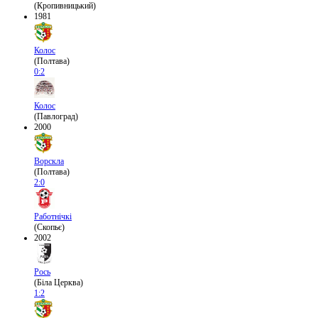
(Кропивницький)
1981
Колос
(Полтава)
0:2
Колос
(Павлоград)
2000
Ворскла
(Полтава)
2:0
Работнічкі
(Скопьє)
2002
Рось
(Біла Церква)
1:2