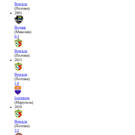
Ворскла
(Полтава)
2003
Водник
(Миколаїв)
0:3
Ворскла
(Полтава)
2013
Ворскла
(Полтава)
1:0
Іллічівець
(Маріуполь)
2019
Ворскла
(Полтава)
3:2