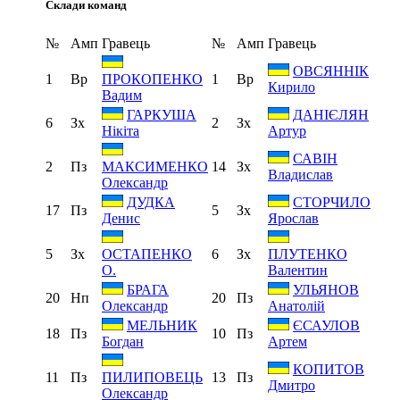
Склади команд
№
Амп
Гравець
№
Амп
Гравець
ОВСЯННІК
1
Вр
1
Вр
ПРОКОПЕНКО
Кирило
Вадим
ГАРКУША
ДАНІЄЛЯН
6
Зх
2
Зх
Нікіта
Артур
САВІН
2
Пз
14
Зх
МАКСИМЕНКО
Владислав
Олександр
ДУДКА
СТОРЧИЛО
17
Пз
5
Зх
Денис
Ярослав
5
Зх
6
Зх
ОСТАПЕНКО
ПЛУТЕНКО
О.
Валентин
БРАГА
УЛЬЯНОВ
20
Нп
20
Пз
Олександр
Анатолій
МЕЛЬНИК
ЄСАУЛОВ
18
Пз
10
Пз
Богдан
Артем
КОПИТОВ
11
Пз
13
Пз
ПИЛИПОВЕЦЬ
Дмитро
Олександр