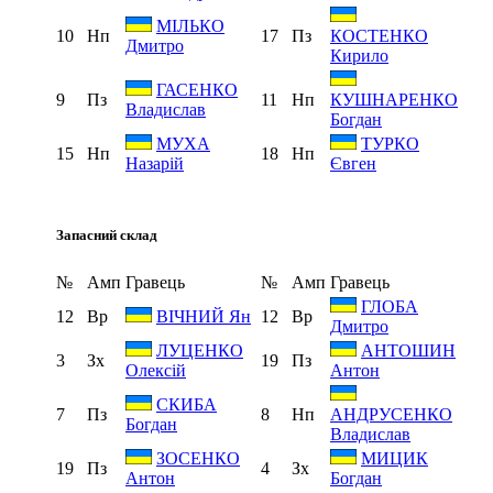
МІЛЬКО
10
Нп
17
Пз
КОСТЕНКО
Дмитро
Кирило
ГАСЕНКО
9
Пз
11
Нп
КУШНАРЕНКО
Владислав
Богдан
МУХА
ТУРКО
15
Нп
18
Нп
Назарій
Євген
Запасний склад
№
Амп
Гравець
№
Амп
Гравець
ГЛОБА
12
Вр
12
Вр
ВІЧНИЙ Ян
Дмитро
ЛУЦЕНКО
АНТОШИН
3
Зх
19
Пз
Олексій
Антон
СКИБА
7
Пз
8
Нп
АНДРУСЕНКО
Богдан
Владислав
ЗОСЕНКО
МИЦИК
19
Пз
4
Зх
Антон
Богдан