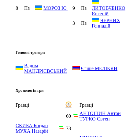
8
Пз
9
Пз
МОРОЗ Ю.
ЛИТОВЧЕНКО
Євгеній
ЧЕРНИХ
3
Пз
Геннадій
Головні тренери
Вадим
Єгіше МЕЛІКЯН
МАНДРІЄВСЬКИЙ
Хронологія гри
Гравці
Гравці
АНТОШИН Антон
60
ТУРКО Євген
СКИБА Богдан
73
МУХА Назарій