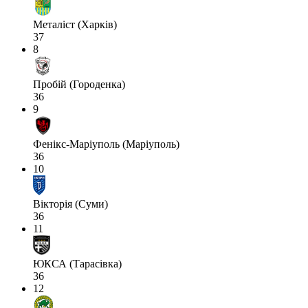
Металіст (Харків)
37
8
Пробій (Городенка)
36
9
Фенікс-Маріуполь (Маріуполь)
36
10
Вікторія (Суми)
36
11
ЮКСА (Тарасівка)
36
12