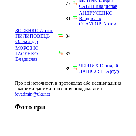
МИЦИК Богдан
77
САВІН Владислав
АНДРУСЕНКО
81
Владислав
ЄСАУЛОВ Артем
ЗОСЕНКО Антон
ПИЛИПОВЕЦЬ
84
Олександр
МОРОЗ Ю.
ГАСЕНКО
87
Владислав
ЧЕРНИХ Геннадій
89
ДАНІЄЛЯН Артур
Про всі неточності в протоколах або неспівпадіння
з вашими даними прохання повідомляти на
fcvadmin@ukr.net
Фото гри