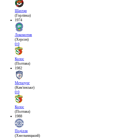
Шахтар
(Горлівка)
1974
Локомотив
(Херсон)
0:0
Колос
(Полтава)
1982
Металург
(Кам'янське)
0:0
Колос
(Полтава)
1988
Поділля
(Хмельницький)