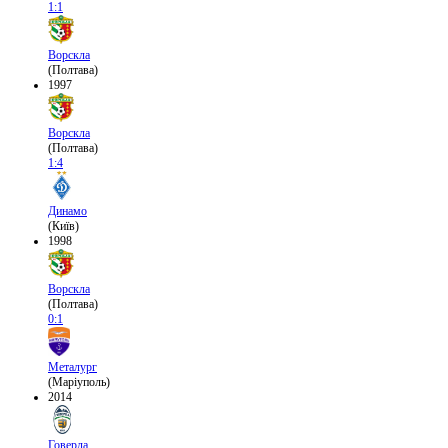
1:1
Ворскла
(Полтава)
1997
Ворскла
(Полтава)
1:4
Динамо
(Київ)
1998
Ворскла
(Полтава)
0:1
Металург
(Маріуполь)
2014
Говерла