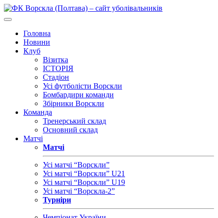
Головна
Новини
Клуб
Візитка
ІСТОРІЯ
Стадіон
Усі футболісти Ворскли
Бомбардири команди
Збірники Ворскли
Команда
Тренерський склад
Основний склад
Матчі
Матчі
Усі матчі “Ворскли”
Усі матчі “Ворскли” U21
Усі матчі “Ворскли” U19
Усі матчі “Ворскла-2”
Турніри
Чемпіонат України