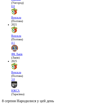
(Ужгород)
0:0
Ворскла
(Полтава)
2021
Ворскла
(Полтава)
4:1
ФК Львів
(Львів)
2025
Ворскла
(Полтава)
3:0
ЮКСА
(Тарасівка)
8 серпня
Народилися у цей день