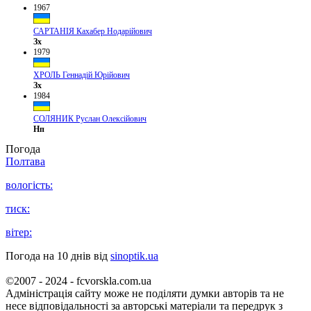
1967
САРТАНІЯ Кахабер Нодарійович
Зх
1979
ХРОЛЬ Геннадій Юрійович
Зх
1984
СОЛЯНИК Руслан Олексійович
Нп
Погода
Полтава
вологість:
тиск:
вітер:
Погода на 10 днів від
sinoptik.ua
©2007 - 2024 - fcvorskla.com.ua
Адміністрація сайту може не поділяти думки авторів та не
несе відповідальності за авторські матеріали та передрук з