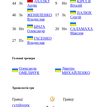
ДАЛЛКУ
КІРЄЄВ
44
Зх
9
Нп
Ардін
Віталій
ПАЛЮХ
46
Зх
17
Зх
ЖЕНИЛЕНКО
Сергій
Владислав
БРАГА
36
Нп
20
Нп
САЛАМАХА
Олександр
Максим
ГАСЕНКО
27
Пз
Владислав
Головні тренери
Олександр
Дмитро
ОМЕЛЬЧУК
МИХАЙЛЕНКО
Хронологія гри
Гравці
Гравці
ОЛІЙНИК