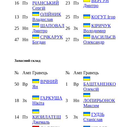
ВЕРГУН
16
Пз
23
Пз
ІЧАНСЬКИЙ
Дмитро
Сергій
ОЛІЙНИК
13
Пз
25
Пз
КОГУТ Ігор
Владислав
ШАПОВАЛ
КІРИЧУК
25
Нп
26
Зх
Дмитро
Володимир
СІЧКАРУК
ВАСИЛЬЄВ
47
Нп
27
Пз
Богдан
Олександр
Запасний склад
№
Амп
Гравець
№
Амп
Гравець
ВІЧНИЙ
50
Вр
1
Вр
БАШТАНЕНКО
Ян
Олексій
ГАРКУША
18
Зх
3
Нп
ЛОПИРЬОНОК
Нікіта
Максим
ГУДЗЬ
14
Пз
5
Зх
КИЗИЛАТЕШ
Станіслав
Джемаль