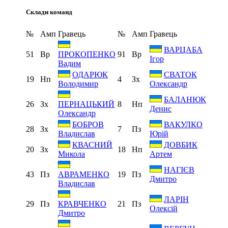
Склади команд
№
Амп
Гравець
№
Амп
Гравець
ВАРЦАБА
51
Вр
91
Вр
ПРОКОПЕНКО
Ігор
Вадим
ОДАРЮК
СВАТОК
19
Нп
4
Зх
Володимир
Олександр
БАЛАНЮК
26
Зх
8
Нп
ПЕРНАЦЬКИЙ
Денис
Олександр
БОБРОВ
ВАКУЛКО
28
Зх
7
Пз
Владислав
Юрій
КВАСНИЙ
ДОВБИК
20
Зх
18
Нп
Микола
Артем
НАГІЄВ
43
Пз
19
Пз
АВРАМЕНКО
Дмитро
Владислав
ЛАРІН
29
Пз
21
Пз
КРАВЧЕНКО
Олексій
Дмитро