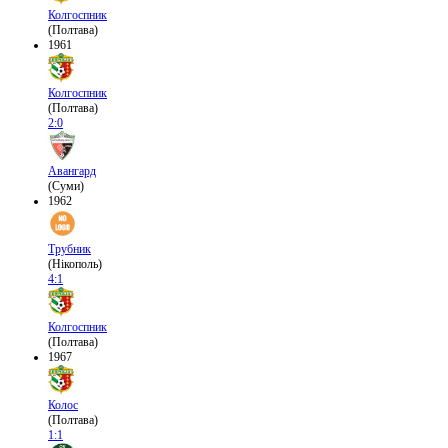
Колгоспник
(Полтава)
1961
Колгоспник
(Полтава)
2:0
Авангард
(Суми)
1962
Трубник
(Нікополь)
4:1
Колгоспник
(Полтава)
1967
Колос
(Полтава)
1:1