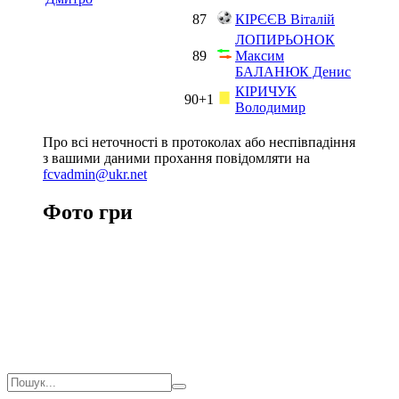
87
КІРЄЄВ Віталій
ЛОПИРЬОНОК
89
Максим
БАЛАНЮК Денис
КІРИЧУК
90+1
Володимир
Про всі неточності в протоколах або неспівпадіння
з вашими даними прохання повідомляти на
fcvadmin@ukr.net
Фото гри