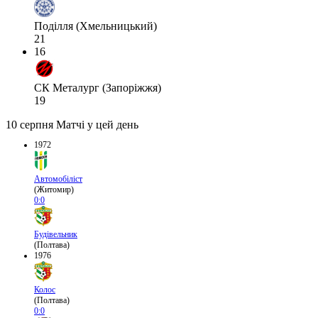
Поділля (Хмельницький)
21
16
СК Металург (Запоріжжя)
19
10 серпня
Матчі у цей день
1972
Автомобіліст
(Житомир)
0:0
Будівельник
(Полтава)
1976
Колос
(Полтава)
0:0