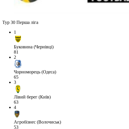
Тур 30
Перша ліга
1
Буковина (Чернівці)
81
2
Чорноморець (Одеса)
65
3
Лівий берег (Київ)
63
4
Агробізнес (Волочиськ)
53