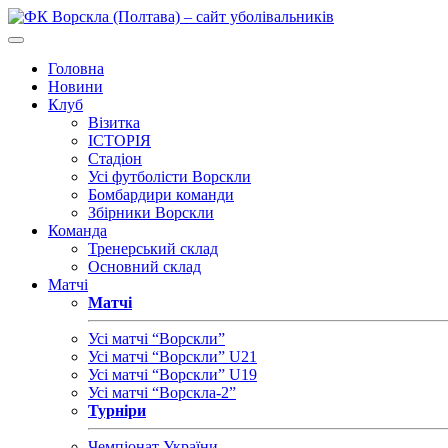
Головна
Новини
Клуб
Візитка
ІСТОРІЯ
Стадіон
Усі футболісти Ворскли
Бомбардири команди
Збірники Ворскли
Команда
Тренерський склад
Основний склад
Матчі
Матчі
Усі матчі “Ворскли”
Усі матчі “Ворскли” U21
Усі матчі “Ворскли” U19
Усі матчі “Ворскла-2”
Турніри
Чемпіонат України