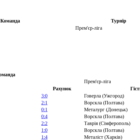
Команда
Турнір
Прем'єр-ліга
оманда
Прем'єр-ліга
Рахунок
Гіст
3:0
Говерла (Ужгород)
2:1
Ворскла (Полтава)
0:1
Металург (Донецьк)
0:4
Ворскла (Полтава)
2:2
Таврія (Сімферополь)
1:0
Ворскла (Полтава)
1:4
Металіст (Харків)