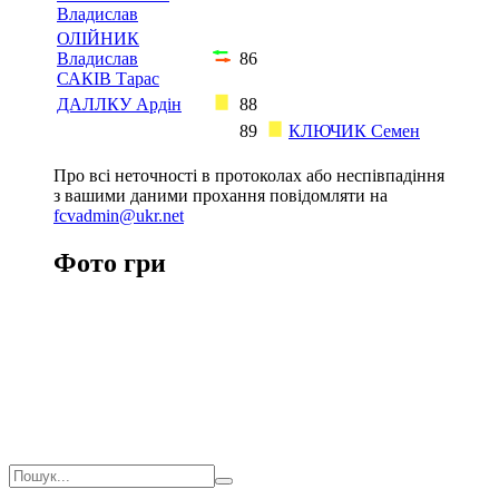
Владислав
ОЛІЙНИК
Владислав
86
САКІВ Тарас
ДАЛЛКУ Ардін
88
89
КЛЮЧИК Семен
Про всі неточності в протоколах або неспівпадіння
з вашими даними прохання повідомляти на
fcvadmin@ukr.net
Фото гри