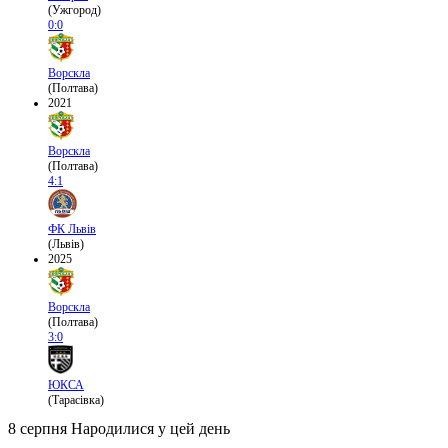
(Ужгород)
0:0
Ворскла
(Полтава)
2021
Ворскла
(Полтава)
4:1
ФК Львів
(Львів)
2025
Ворскла
(Полтава)
3:0
ЮКСА
(Тарасівка)
8 серпня
Народилися у цей день