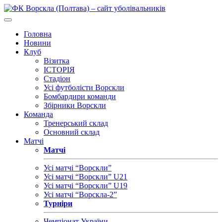
Головна
Новини
Клуб
Візитка
ІСТОРІЯ
Стадіон
Усі футболісти Ворскли
Бомбардири команди
Збірники Ворскли
Команда
Тренерський склад
Основний склад
Матчі
Матчі
Усі матчі “Ворскли”
Усі матчі “Ворскли” U21
Усі матчі “Ворскли” U19
Усі матчі “Ворскла-2”
Турніри
Чемпіонат України