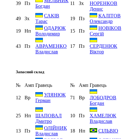
МЕЛЬНИК
39
Пз
11
Зх
НОРЕНКОВ
Богдан
Денис
САКІВ
КАЛІТОВ
49
Зх
19
Пз
Тарас
Олександр
ОДАРЮК
НОВІКОВ
19
Нп
15
Пз
Володимир
Сергій
43
Пз
17
Пз
АВРАМЕНКО
СЕРДЕНЮК
Владислав
Віктор
Запасний склад
№
Амп
Гравець
№
Амп
Гравець
УЛЯНЮК
12
Вр
71
Вр
ЛОБОДРОВ
Герман
Богдан
25
Нп
10
Пз
ШАПОВАЛ
ХАМЕЛЮК
Дмитро
Владислав
ОЛІЙНИК
13
Пз
18
Нп
СІЛЬВІО
Владислав