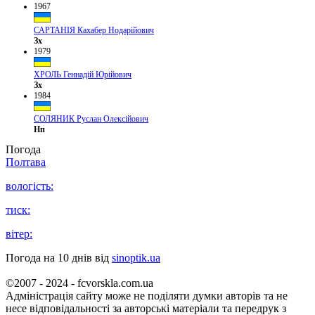
1967
САРТАНІЯ Кахабер Нодарійович
Зх
1979
ХРОЛЬ Геннадій Юрійович
Зх
1984
СОЛЯНИК Руслан Олексійович
Нп
Погода
Полтава
вологість:
тиск:
вітер:
Погода на 10 днів від
sinoptik.ua
©2007 - 2024 - fcvorskla.com.ua
Адміністрація сайту може не поділяти думки авторів та не
несе відповідальності за авторські матеріали та передрук з