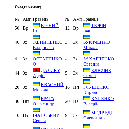
Склади команд
№
Амп
Гравець
№
Амп
Гравець
ВІЧНИЙ
ТЮРІН
50
Вр
12
Вр
Ян
Іван
46
Зх
3
Зх
ЖЕНИЛЕНКО
БУРЯЧЕНКО
Владислав
Микола
41
Зх
4
Зх
ОСТАПЕНКО
ЗАХАРЧЕНКО
О.
Євгеній
ДАЛЛКУ
КЛЮЧИК
44
Зх
5
Зх
Ардін
Семен
КВАСНИЙ
20
Зх
16
Нп
ГЛУЩЕНКО
Микола
Кирило
БРАГА
КУЦЕНКО
36
Нп
20
Пз
Олександр
Валерій
МЕДВЕДЬ
16
Пз
9
Зх
ІЧАНСЬКИЙ
Олександр
Сергій