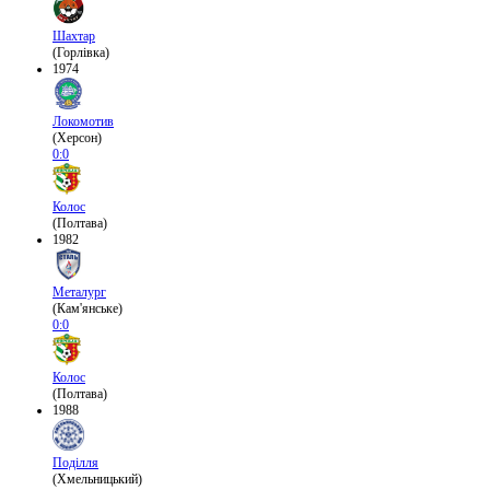
Шахтар
(Горлівка)
1974
Локомотив
(Херсон)
0:0
Колос
(Полтава)
1982
Металург
(Кам'янське)
0:0
Колос
(Полтава)
1988
Поділля
(Хмельницький)