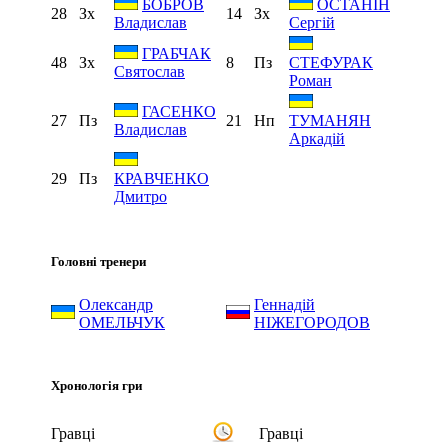
БОБРОВ
ОСТАНІН
28
Зх
14
Зх
Владислав
Сергій
ГРАБЧАК
48
Зх
8
Пз
СТЕФУРАК
Святослав
Роман
ГАСЕНКО
27
Пз
21
Нп
ТУМАНЯН
Владислав
Аркадій
29
Пз
КРАВЧЕНКО
Дмитро
Головні тренери
Олександр
Геннадій
ОМЕЛЬЧУК
НІЖЕГОРОДОВ
Хронологія гри
Гравці
Гравці