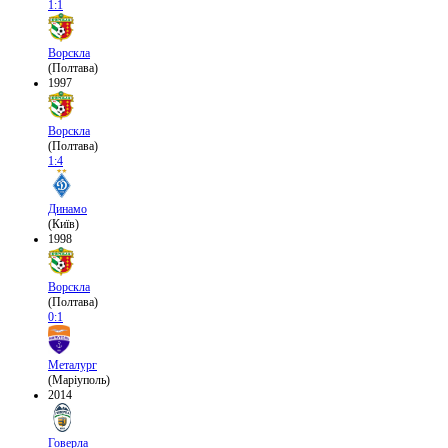
1:1
Ворскла
(Полтава)
1997
Ворскла
(Полтава)
1:4
Динамо
(Київ)
1998
Ворскла
(Полтава)
0:1
Металург
(Маріуполь)
2014
Говерла