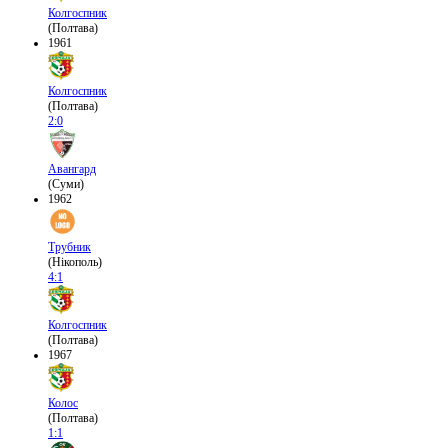
Колгоспник
(Полтава)
1961
Колгоспник
(Полтава)
2:0
Авангард
(Суми)
1962
Трубник
(Нікополь)
4:1
Колгоспник
(Полтава)
1967
Колос
(Полтава)
1:1